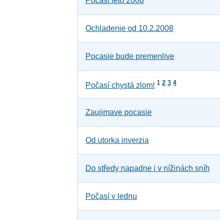
Počasí léto 2008
Ochladenie od 10.2.2008
Pocasie bude premenlive
1
2
3
4
Počasí chystá zlom!
Zaujimave pocasie
Od utorka inverzia
Do středy napadne i v nížinách sníh
Počasí v lednu