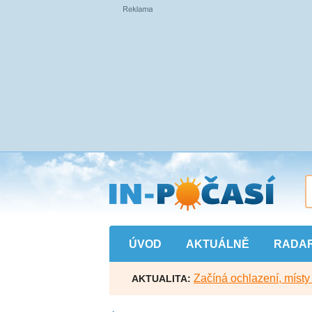
Přejít
na
hlavní
obsah
ÚVOD
AKTUÁLNĚ
RADA
Začíná ochlazení, míst
AKTUALITA: