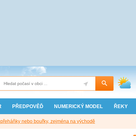
R
PŘEDPOVĚĎ
NUMERICKÝ
MODEL
ŘEKY
y přeháňky nebo bouřky, zejména na východě