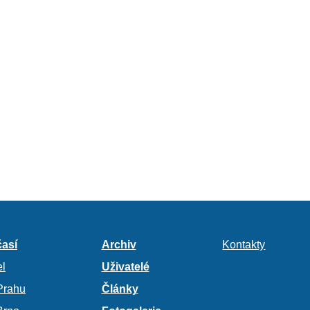
así
Archiv
Kontakty
l
Uživatelé
Prahu
Články