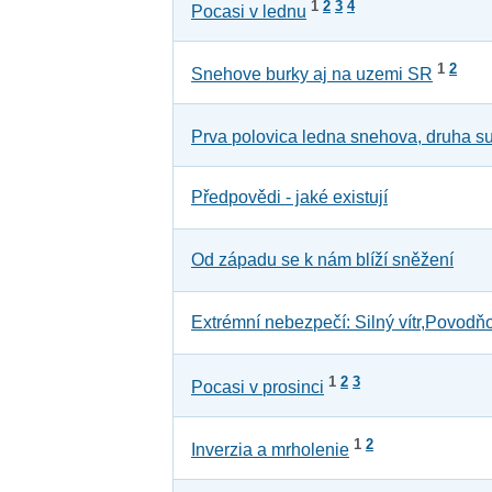
1
2
3
4
Pocasi v lednu
1
2
Snehove burky aj na uzemi SR
Prva polovica ledna snehova, druha s
Předpovědi - jaké existují
Od západu se k nám blíží sněžení
Extrémní nebezpečí: Silný vítr,Povodň
1
2
3
Pocasi v prosinci
1
2
Inverzia a mrholenie