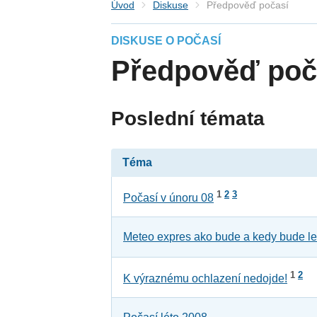
Úvod
Diskuse
Předpověď počasí
DISKUSE O POČASÍ
Předpověď poč
Poslední témata
Téma
1
2
3
Počasí v únoru 08
Meteo expres ako bude a kedy bude le
1
2
K výraznému ochlazení nedojde!