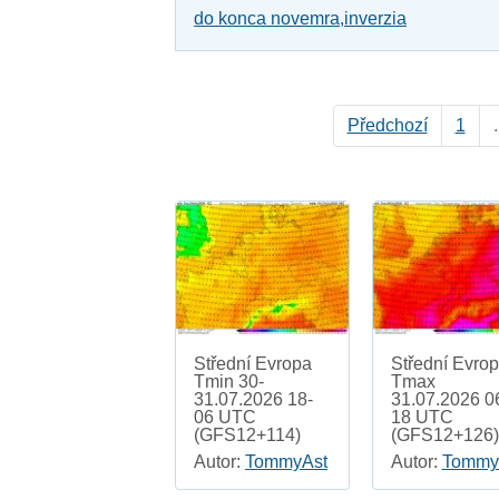
do konca novemra,inverzia
Předchozí
1
.
Střední Evropa
Střední Evro
Tmin 30-
Tmax
31.07.2026 18-
31.07.2026 0
06 UTC
18 UTC
(GFS12+114)
(GFS12+126)
Autor:
TommyAst
Autor:
Tommy