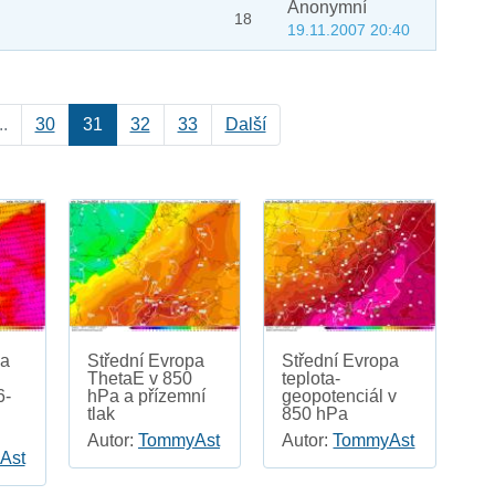
Anonymní
18
19.11.2007 20:40
..
30
31
32
33
Další
pa
Střední Evropa
Střední Evropa
ThetaE v 850
teplota-
6-
hPa a přízemní
geopotenciál v
tlak
850 hPa
Autor:
TommyAst
Autor:
TommyAst
Ast