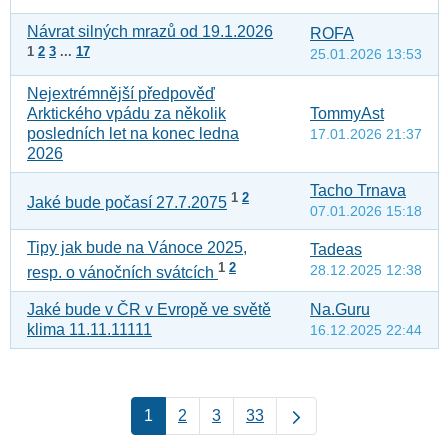
Návrat silných mrazů od 19.1.2026
ROFA
1
2
3
...
17
25.01.2026 13:53
Nejextrémnější předpověď
Arktického vpádu za několik
TommyAst
posledních let na konec ledna
17.01.2026 21:37
2026
Tacho Trnava
1
2
Jaké bude počasí 27.7.2075
07.01.2026 15:18
Tipy jak bude na Vánoce 2025,
Tadeas
1
2
28.12.2025 12:38
resp. o vánočních svátcích
Jaké bude v ČR v Evropě ve světě
Na.Guru
klima 11.11.11111
16.12.2025 22:44
1
2
3
33