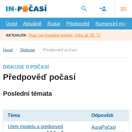
Přejít
na
hlavní
obsah
Úvod
Aktuálně
Radar
Předpověď
Numerický model
Vrací se tropické teploty, zítra až 35 °C
AKTUALITA:
Úvod
Diskuse
Předpověď počasí
DISKUSE O POČASÍ
Předpověď počasí
Poslední témata
Téma
Odpovědi
Ulety modelu a predpoved
AuraPočasí