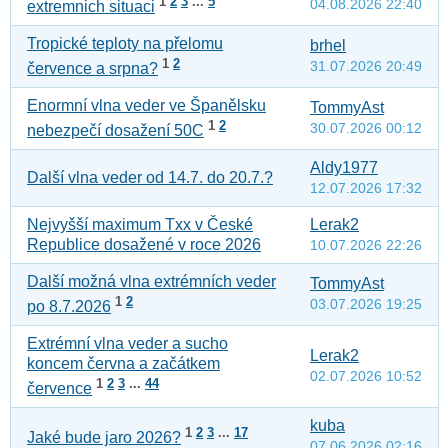
1
2
3
...
5
04.08.2026 22:40
extremnich situaci
Tropické teploty na přelomu
brhel
1
2
31.07.2026 20:49
července a srpna?
Enormní vlna veder ve Španělsku
TommyAst
1
2
30.07.2026 00:12
nebezpečí dosažení 50C
Aldy1977
Další vlna veder od 14.7. do 20.7.?
12.07.2026 17:32
Nejvyšší maximum Txx v České
Lerak2
Republice dosažené v roce 2026
10.07.2026 22:26
Další možná vlna extrémních veder
TommyAst
1
2
03.07.2026 19:25
po 8.7.2026
Extrémní vlna veder a sucho
Lerak2
koncem června a začátkem
02.07.2026 10:52
1
2
3
...
44
července
kuba
1
2
3
...
17
Jaké bude jaro 2026?
07.06.2026 02:16