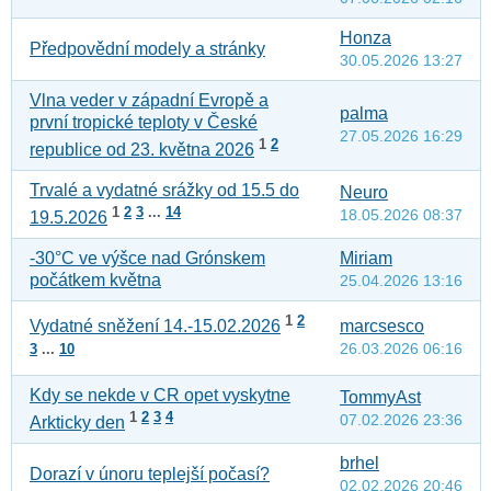
Honza
Předpovědní modely a stránky
30.05.2026 13:27
Vlna veder v západní Evropě a
palma
první tropické teploty v České
27.05.2026 16:29
1
2
republice od 23. května 2026
Trvalé a vydatné srážky od 15.5 do
Neuro
1
2
3
...
14
18.05.2026 08:37
19.5.2026
-30°C ve výšce nad Grónskem
Miriam
počátkem května
25.04.2026 13:16
1
2
marcsesco
Vydatné sněžení 14.-15.02.2026
26.03.2026 06:16
3
...
10
Kdy se nekde v CR opet vyskytne
TommyAst
1
2
3
4
07.02.2026 23:36
Arkticky den
brhel
Dorazí v únoru teplejší počasí?
02.02.2026 20:46