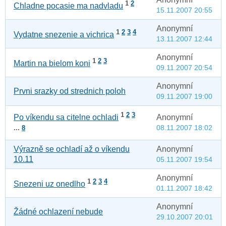
1
2
Chladne pocasie ma nadvladu
15.11.2007 20:55
Anonymní
1
2
3
4
Vydatne snezenie a vichrica
13.11.2007 12:44
Anonymní
1
2
3
Martin na bielom koni
09.11.2007 20:54
Anonymní
Prvni srazky od strednich poloh
09.11.2007 19:00
1
2
3
Anonymní
Po víkendu sa citelne ochladi
08.11.2007 18:02
...
8
Výrazně se ochladí až o víkendu
Anonymní
10.11
05.11.2007 19:54
Anonymní
1
2
3
4
Snezeni uz onedlho
01.11.2007 18:42
Anonymní
Žádné ochlazení nebude
29.10.2007 20:01