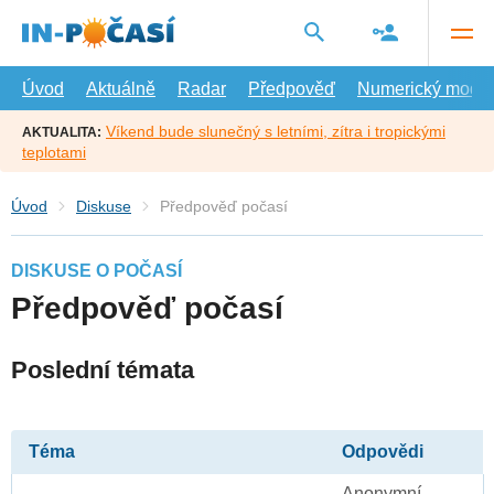
Přejít
na
hlavní
obsah
Úvod
Aktuálně
Radar
Předpověď
Numerický model
Víkend bude slunečný s letními, zítra i tropickými
AKTUALITA:
teplotami
Úvod
Diskuse
Předpověď počasí
DISKUSE O POČASÍ
Předpověď počasí
Poslední témata
Téma
Odpovědi
Anonymní