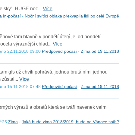
the sky”: HUGE noc...
Více
a In-počasí
-
Noční svítící oblaka překvapila lidi po celé Evropě
ěhové tam hlavně v pondělí úterý je, od pondělí
ocela výraznější chlad...
Více
áno 22.11.2018 09:00
Předpověď počasí
-
Zima od 19.11.2018
am gfs už chvíli pohrává, jednou brutálním, jednou
 zůstal...
Více
áno 15.11.2018 07:48
Předpověď počasí
-
Zima od 19.11.2018
orných výrazů a obratů která se tváří navenek velmi
2:25
Zima
-
Jaká bude zima 2018/2019, bude na Vánoce sníh?