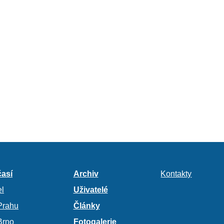
así
Archiv
Kontakty
l
Uživatelé
Prahu
Články
Brno
Fotogalerie