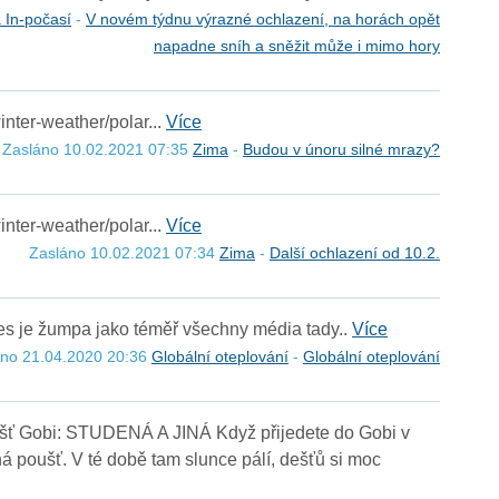
 In-počasí
-
V novém týdnu výrazné ochlazení, na horách opět
napadne sníh a sněžit může i mimo hory
inter-weather/polar...
Více
Zasláno 10.02.2021 07:35
Zima
-
Budou v únoru silné mrazy?
inter-weather/polar...
Více
Zasláno 10.02.2021 07:34
Zima
-
Další ochlazení od 10.2.
dnes je žumpa jako téměř všechny média tady..
Více
áno 21.04.2020 20:36
Globální oteplování
-
Globální oteplování
oušť Gobi: STUDENÁ A JINÁ Když přijedete do Gobi v
iná poušť. V té době tam slunce pálí, dešťů si moc