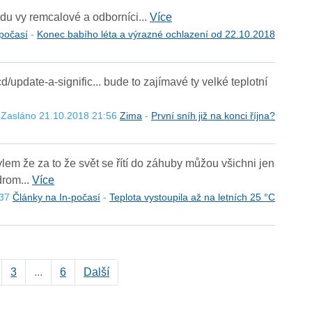
ndu vy remcalové a odborníci...
Více
počasí
-
Konec babího léta a výrazné ochlazení od 22.10.2018
/update-a-signific... bude to zajímavé ty velké teplotní
Zasláno 21.10.2018 21:56
Zima
-
První sníh již na konci října?
tylem že za to že svět se řítí do záhuby můžou všichni jen
drom...
Více
:37
Články na In-počasí
-
Teplota vystoupila až na letních 25 °C
3
...
6
Další