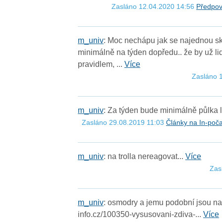
Zasláno 12.04.2020 14:56
Předpov
m
_
u
n
i
v
: Moc nechápu jak se najednou sk
minimálně na týden dopředu.. že by už lid
pravidlem, ...
Více
Zasláno 
m
_
u
n
i
v
: Za týden bude minimálně půlka l
Zasláno 29.08.2019 11:03
Články na In-poča
m
_
u
n
i
v
: na trolla nereagovat...
Více
Zas
m
_
u
n
i
v
: osmodry a jemu podobní jsou na 
info.cz/100350-vysusovani-zdiva-...
Více