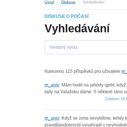
Úvod
Diskuse
Vyhledávání
DISKUSE O POČASÍ
Vyhledávání
Nalezeno 115 příspěvků pro uživatele
m_
m
_
u
n
i
v
: Mám hodit na jahody igelit, když
tady na Valašsku dáme -5 některé ráno u
Zasláno 18
m
_
u
n
i
v
: Když se zima nevyblbne, tehdy k
pravděpodobností vynahradí v nevhodném o