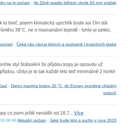
nky na In-počasí
-
Ve Zlíně spadlo během chvíle 83 mm srážek
 tu breč, pojem klimatický uprchlík bude asi čím dál
ůměru 38°C, ne o maxiamální teplotě - tohle je peklo,
-počasí
-
Čeká nás návrat letních a postupně i tropických teplot
Tenhle styl bláboléní že přijdou tropy je opravdu už
přijdou, vždyt je to tak každé léto teď minimálně 2 horké
časí
-
Denní maxima kolem 20 °C, do Evropy pronikne chladný
vzduch
opy co jsem ještě neviděli od 18.7...
Více
019 08:46
Aktuální počasí
-
Jaké bude léto a sucho v roce 2019