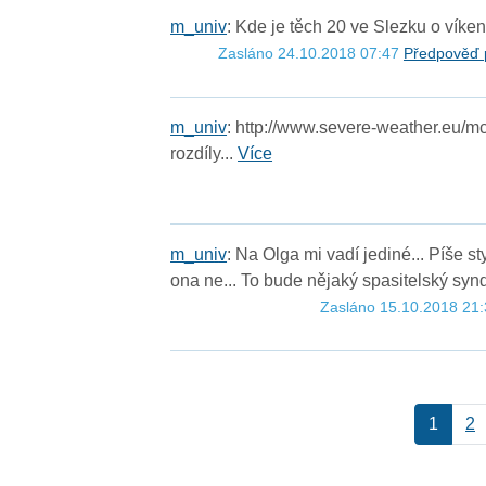
m
_
u
n
i
v
: Kde je těch 20 ve Slezku o víke
Zasláno 24.10.2018 07:47
Předpověď 
m
_
u
n
i
v
: http://www.severe-weather.eu/mcd
rozdíly...
Více
m
_
u
n
i
v
: Na Olga mi vadí jediné... Píše s
ona ne... To bude nějaký spasitelský syn
Zasláno 15.10.2018 21
1
2