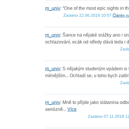
m
_
u
n
i
v
: “One of the most epic sights in 
Zasláno 22.06.2019 10:07
Články n
m
_
u
n
i
v
: Šance na nějaké srážky ano i sn
ochlazování, ecák od středy dává teda i d
Zasl
m
_
u
n
i
v
: S nějakým studeným vpádem si t
mírnějším... Ochladí se, u toho bych zatím
Zasl
m
_
u
n
i
v
: Mně to přijde jako slátanina odb
seriózně...
Více
Zasláno 07.11.2018 1