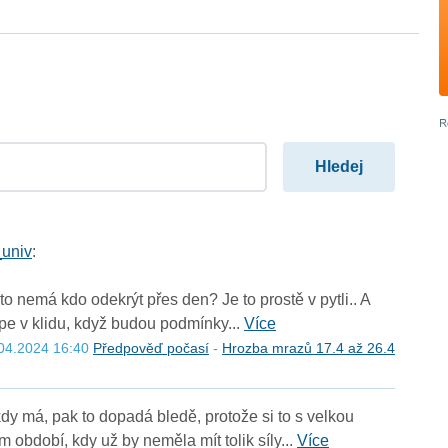
univ
:
 to nemá kdo odekrýt přes den? Je to prostě v pytli.. A
pe v klidu, když budou podmínky...
Více
.04.2024 16:40
Předpověď počasí
-
Hrozba mrazů 17.4 až 26.4
dy má, pak to dopadá bledě, protože si to s velkou
bdobí, kdy už by neměla mít tolik síly...
Více