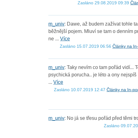
Zasláno 29.08.2019 09:39
Člá
m
_
u
n
i
v
: Dawe, až budem zažívat tohle tak
běžnější pojem. Mluví se tam o denním pr
ne ...
Více
Zasláno 15.07.2019 06:56
Články na In
m
_
u
n
i
v
: Taky nevím co tam pořád vidí... 
psychická porucha.. je léto a ony nejspíš 
...
Více
Zasláno 10.07.2019 12:47
Články na In-po
m
_
u
n
i
v
: No já se třesu pořád před těmi tr
Zasláno 09.07.2