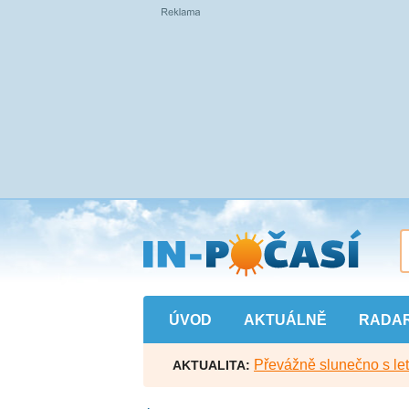
Přejít
na
hlavní
obsah
ÚVOD
AKTUÁLNĚ
RADA
Převážně slunečno s let
AKTUALITA: