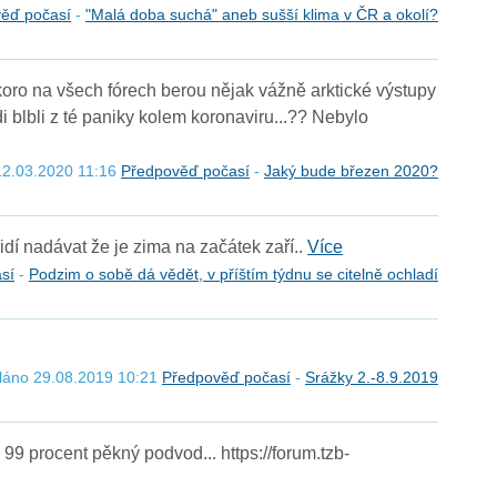
ěď počasí
-
"Malá doba suchá" aneb sušší klima v ČR a okolí?
oro na všech fórech berou nějak vážně arktické výstupy
i blbli z té paniky kolem koronaviru...?? Nebylo
12.03.2020 11:16
Předpověď počasí
-
Jaký bude březen 2020?
idí nadávat že je zima na začátek zaří..
Více
sí
-
Podzim o sobě dá vědět, v příštím týdnu se citelně ochladí
láno 29.08.2019 10:21
Předpověď počasí
-
Srážky 2.-8.9.2019
99 procent pěkný podvod... https://forum.tzb-