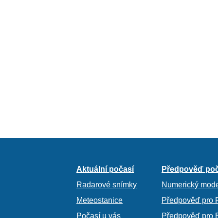
Aktuální počasí
Předpověď poč
Radarové snímky
Numerický mode
Meteostanice
Předpověď pro 
Počasí u vás
Předpověď pro 