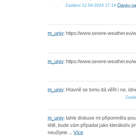
Zasláno 12.04.2024 17:14
Články na
m
_
u
n
i
v
: https://www.severe-weather.eu/w
m
_
u
n
i
v
: https://www.severe-weather.eu/w
m
_
u
n
i
v
: Hlavně se tomu dá věřit i ne, i
Zasl
m
_
u
n
i
v
: tahle diskuse mi připomněla p
létě, bude vám připadat jako kterákoliv j
neužijete ...
Více