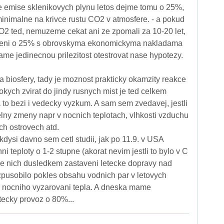
e emise sklenikovych plynu letos dejme tomu o 25%,
 minimalne na krivce rustu CO2 v atmosfere. - a pokud
2 ted, nemuzeme cekat ani ze zpomali za 10-20 let,
nizeni o 25% s obrovskyma ekonomickyma nakladama
e jedinecnou prilezitost otestrovat nase hypotezy.
a biosfery, tady je moznost prakticky okamzity reakce
okych zvirat do jindy rusnych mist je ted celkem
a to bezi i vedecky vyzkum. A sam sem zvedavej, jestli
elny zmeny napr v nocnich teplotach, vlhkosti vzduchu
ch ostrovech atd.
kdysi davno sem cetl studii, jak po 11.9. v USA
ni teploty o 1-2 stupne (akorat nevim jestli to bylo v C
le nich dusledkem zastaveni letecke dopravy nad
pusobilo pokles obsahu vodnich par v letovych
i nocniho vyzarovani tepla. A dneska mame
tecky provoz o 80%...