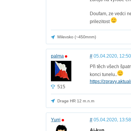
Doufam, ze vedci ne
prilezitost
Milevsko (~450mnm)
palma
#
05.04.2020, 12:50
Při těch všech špat
konci tunelu..
https://zpravy.aktua
515
Drage HR 12 m.n.m
Yurri
#
05.04.2020, 13:58
Ai-kun