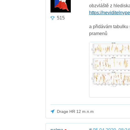
obzvláště z hlediska
https://neviditelnype
515
a přidávám tabulku s
pramenů
Drage HR 12 m.n.m