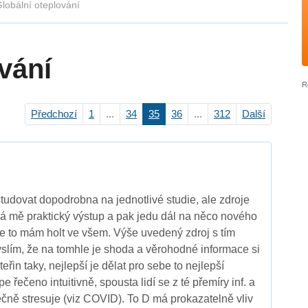
lobální oteplování
vání
Předchozí
1
...
34
35
36
...
312
Další
studovat dopodrobna na jednotlivé studie, ale zdroje
á mě praktický výstup a pak jedu dál na něco nového
le to mám holt ve všem. Výše uvedený zdroj s tím
lím, že na tomhle je shoda a věrohodné informace si
eřin taky, nejlepší je dělat pro sebe to nejlepší
řečeno intuitivně, spousta lidí se z té přemíry inf. a
čně stresuje (viz COVID). To D má prokazatelně vliv