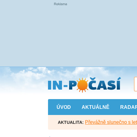
Přejít
na
hlavní
obsah
ÚVOD
AKTUÁLNĚ
RADA
Převážně slunečno s let
AKTUALITA: