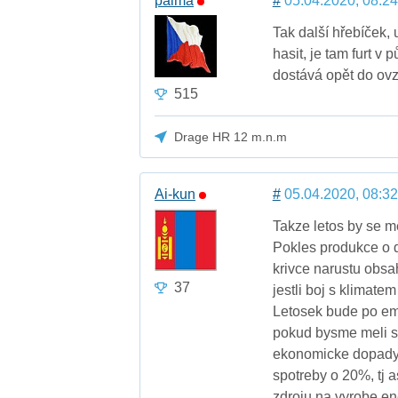
palma
#
05.04.2020, 08:24
Tak další hřebíček, 
hasit, je tam furt v
dostává opět do ovzdu
515
Drage HR 12 m.n.m
Ai-kun
#
05.04.2020, 08:32
Takze letos by se m
Pokles produkce o d
krivce narustu obsah
37
jestli boj s klimat
Letosek bude po emi
pokud bysme meli s
ekonomicke dopady.
spotreby o 20%, tj 
zdroju na vyrobe en