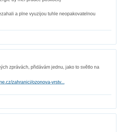
zahali a plne vyuzijou tuhle neopakovatelnou
ných zprávách, přidávám jednu, jako to světlo na
lne.cz/zahranici/ozonova-vrstv...