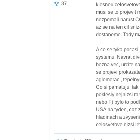
37
klesnou celosvetov
musi se to projevit
nezpomali narust CO
az se na ten cil s
dostaneme. Tady mam
A co se tyka pocasi 
systemu. Navrat div
bezna vec, urcite n
se projevi prokazat
aglomeraci, tepelny
Co si pamatuju, tak 
poklesly nejnizsi ran
nebo F) bylo to pod
USA na tyden, coz z
hladinach a zvysen
celosvetove nizsi le