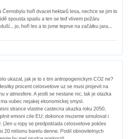
u Černobylu hoří dvacet hektarů lesa, nechce se jim to
 půdě spousta spadu a ten se teď vlivem požáru
ší... jo, hoří les a to jsme teprve na začátku jara...
elo ukazat, jak je to s tim antropogenickym CO2 ne?
esitky procent celosvetove uz se musi projevit na
u v atmosfere. A jestli se nestane nic, tak je otazka
em ma vubec nejakej ekonomickej smysl.
sni strance vlastne castecna ukazka roku 2050,
plnit emisni cile EU; dokonce muzeme simulovat i
 (Jen u ropy se predpoklada celosvetove pokles
asi 20 milionu barelu denne. Podil obnovitelnych
ergie by mel prudce poskocit)