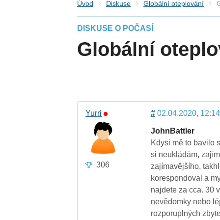
Úvod
Diskuse
Globální oteplování
G
DISKUSE O POČASÍ
Globální oteplo
Yurri
#
02.04.2020, 12:14
JohnBattler
Kdysi mě to bavilo 
si neukládám, zajím
306
zajímavějšího, takh
korespondoval a mys
najdete za cca. 30 vt
nevědomky nebo lépe 
rozporuplných zbyte