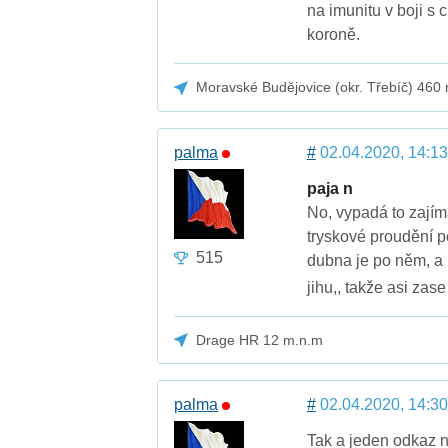
na imunitu v boji s 
koroně.
Moravské Budějovice (okr. Třebíč) 460
palma
#
02.04.2020, 14:13
paja n
No, vypadá to zajím
tryskové proudění po
515
dubna je po něm, a 
jihu,, takže asi zase
Drage HR 12 m.n.m
palma
#
02.04.2020, 14:30
Tak a jeden odkaz n