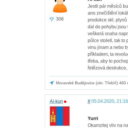
Jestli pár měsíců b
ano znečištění loká
306
produkce skl. plynů 
dal do pohybu jsou t
veškerá snaha napro
půlce století, tak t
vinu jinam a nebo bý
příkladem, ta revolu
třeba, aby to pochop
řetězová destrukce, 
Moravské Budějovice (okr. Třebíč) 460
Ai-kun
#
05.04.2020, 21:16
Yurri
Okamzitej vliv na n