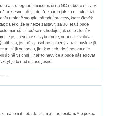
udou antropogenní emise nižší na GO nebude mít vliv,
lně poklesne, ale je dobře známo jak po minulé krizi
opět rapidně stoupla, přírodní procesy, které člověk
ak daleko, že je nelze zastavit, za 30 let už bude
sto marná, už teď se rozhoduje, jak se to zlomí v
o prostě je, na vědce se vybodněte, není čas svalovat
t alibista, jedině vy osobně a každý z nás musíme jít
ce musí jít odspodu, jinak to nebude fungovat a je
ili úplně všichni, jinak to nevyjde a bude následovat
vždyť je to nad slunce jasné.
 m.n.m.
a klima to mit nebude, s tim ani nepocitam. Ale pokud