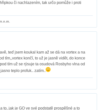
chřipkou či nachlazením, tak určo pomůže i proti
 m.n.m.
avě, teď jsem koukal kam až se dá na vortex a na
d tím,,vortex končí, to už je jasně vidět, do konce
pod tím už se rýsuje ta osudová Rosbyho vlna od
 jasno teplo profuk.. zatím..
a to, jak je GO ve své podstatě prospěšné a to