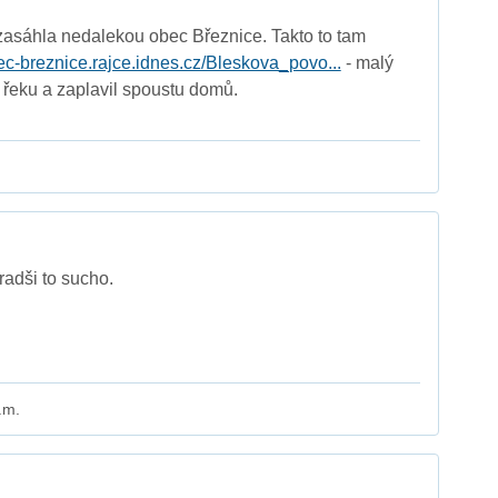
asáhla nedalekou obec Březnice. Takto to tam
bec-breznice.rajce.idnes.cz/Bleskova_povo...
- malý
 řeku a zaplavil spoustu domů.
radši to sucho.
.m.