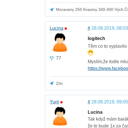
Moravany 250 Kvasiny 340-400 Vých.Č
Lucina
#
28.08.2019, 08:03
logitech
Těm co to vyplavilo
77
Myslím,že todle mlu
https://www.faceboo
Zlín
Yurri
#
28.08.2019, 09:05
Lucina
Tak když mám barák 
že to bude 1x za čas