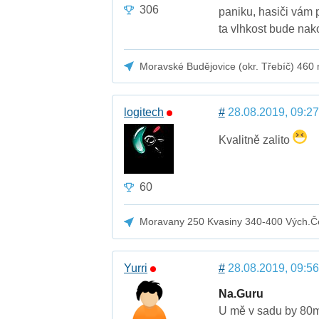
306
paniku, hasiči vám
ta vlhkost bude nako
Moravské Budějovice (okr. Třebíč) 460
logitech
#
28.08.2019, 09:27
Kvalitně zalito
60
Moravany 250 Kvasiny 340-400 Vých.Č
Yurri
#
28.08.2019, 09:56
Na.Guru
U mě v sadu by 80m