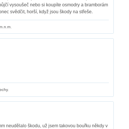
 půjčí vysoušeč nebo si koupíte osmodry a bramborám
nec svědčit, horší, když jsou škody na střeše.
 m.n.m.
echy.
m neudělalo škodu, už jsem takovou bouřku někdy v