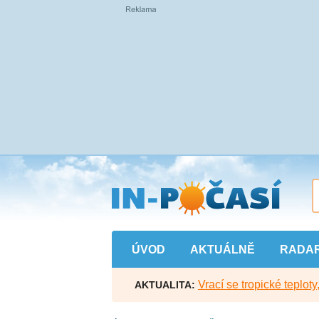
Přejít
na
hlavní
obsah
ÚVOD
AKTUÁLNĚ
RADA
Vrací se tropické teploty
AKTUALITA: