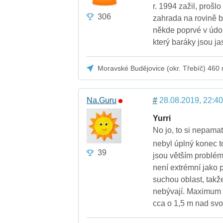
r. 1994 zažil, prošl
306
zahrada na rovině b
někde poprvé v údolí
který baráky jsou ja
Moravské Budějovice (okr. Třebíč) 460
Na.Guru
#
28.08.2019, 22:40
Yurri
No jo, to si nepama
nebyl úplný konec 
39
jsou větším problé
není extrémní jako p
suchou oblast, takže
nebývají. Maximum c
cca o 1,5 m nad sv