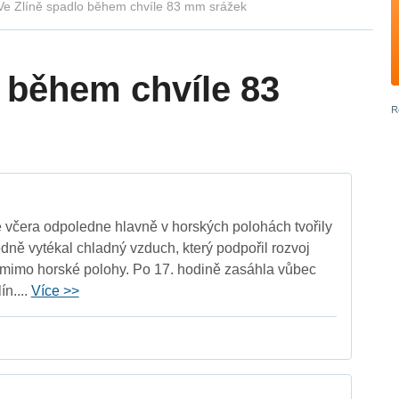
Ve Zlíně spadlo během chvíle 83 mm srážek
o během chvíle 83
e včera odpoledne hlavně v horských polohách tvořily
edně vytékal chladný vzduch, který podpořil rozvoj
 mimo horské polohy. Po 17. hodině zasáhla vůbec
ín....
Více >>