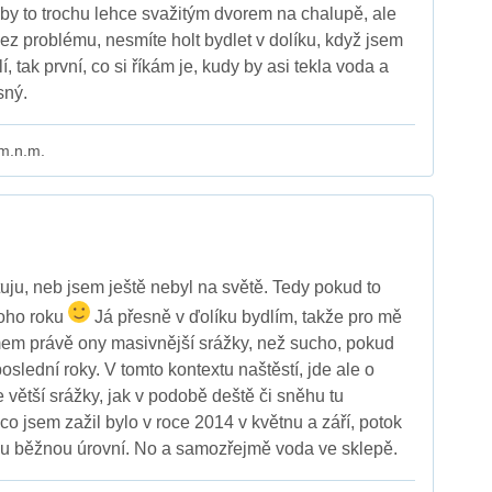
o by to trochu lehce svažitým dvorem na chalupě, ale
ez problému, nesmíte holt bydlet v dolíku, když jsem
, tak první, co si říkám je, kudy by asi tekla voda a
sný.
 m.n.m.
tuju, neb jsem ještě nebyl na světě. Tedy pokud to
toho roku
Já přesně v ďolíku bydlím, takže pro mě
mem právě ony masivnější srážky, než sucho, pokud
oslední roky. V tomto kontextu naštěstí, jde ale o
 větší srážky, jak v podobě deště či sněhu tu
o jsem zažil bylo v roce 2014 v květnu a září, potok
ou běžnou úrovní. No a samozřejmě voda ve sklepě.