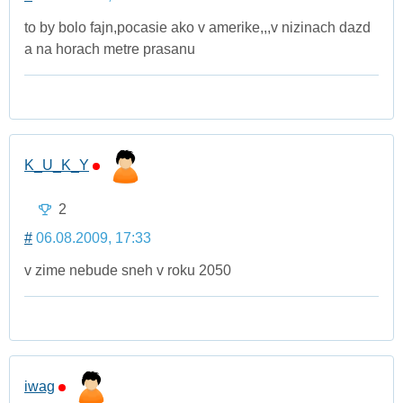
to by bolo fajn,pocasie ako v amerike,,,v nizinach dazd
a na horach metre prasanu
K_U_K_Y
2
#
06.08.2009, 17:33
v zime nebude sneh v roku 2050
iwag