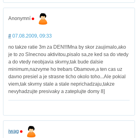
Anonymní
#
07.08.2009, 09:33
no takze ratie 3m za DEN!!!Mna by skor zaujimalo,ako
je to zo Slnecnou aktivitou,pisalo sa,ze ked sa do vtedy
a do vtedy neobjavia skvrny,tak bude dalsie
minimum,nazvyme ho trebars Obamove,a ten cas uz
davno presiel a je strasne ticho okolo toho...Ale pokial
viem,tak skvrny stale a stale neprichadzaju,takze
nevyhadzujte presivaky a zateplujte domy 8]
iwag