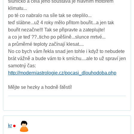
sluníčko a celá jeho soustava je hlavním motorem
klimatu...
po té co nabralo na síle tak se oteplilo...
teď slábne...už 4 roky mělo přitom bouřit...a jen tak
bouřit nezačne!!! Tak se připravte a zateplujte!
a co je teď ??..ticho po pěšině...slunce mrtvé...
a průměrné teploty začínají klesat....
No co bych vám řekla snad jen tohle i když to nebudete
brát vážně a bude vám to k smíchu....ale to už spraví jen
samotný čas:
http://moderniastrologie.cz/pocasi_dlouhodoba.php
Mějte se hezky a hodně štěstí!
kr