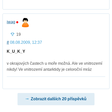
iwag
19
#
08.08.2009, 12:37
K_U_K_Y
v okrajových častech u moře možná. Ale ve vnitrozemí
nikdy! Ve vnitrozemí antarktidy je celoroční mráz
Zobrazit dalších 20 příspěvků