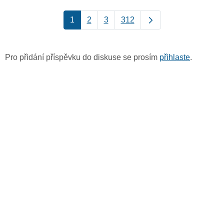
1
2
3
312
Pro přidání příspěvku do diskuse se prosím
přihlaste
.