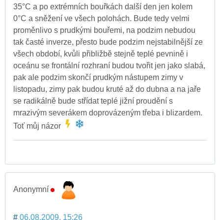
35°C a po extrémních bouřkách další den jen kolem
0°C a sněžení ve všech polohách. Bude tedy velmi
proměnlivo s prudkými bouřemi, na podzim nebudou
tak časté inverze, přesto bude podzim nejstabilnější ze
všech období, kvůli přibližbě stejně teplé pevnině i
oceánu se frontální rozhraní budou tvořit jen jako slabá,
pak ale podzim skončí prudkým nástupem zimy v
listopadu, zimy pak budou kruté až do dubna a na jaře
se radikálně bude střídat teplé jižní proudění s
mrazivým severákem doprovázeným třeba i blizardem.
Toť můj názor
Anonymní
#
06.08.2009, 15:26