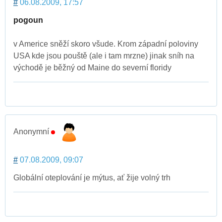
#
06.08.2009, 17:57
pogoun
v Americe sněží skoro všude. Krom západní poloviny
USA kde jsou pouště (ale i tam mrzne) jinak sníh na
východě je běžný od Maine do severní floridy
Anonymní
#
07.08.2009, 09:07
Globální oteplování je mýtus, ať žije volný trh