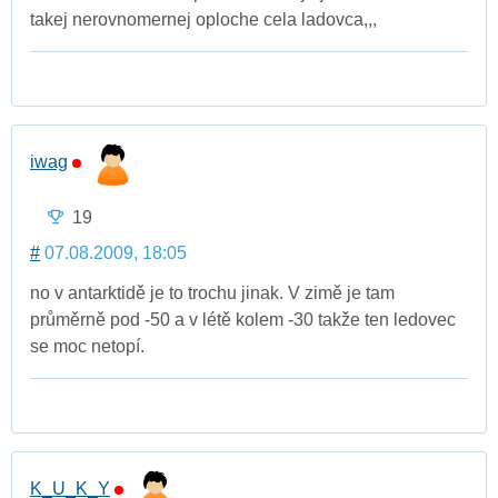
takej nerovnomernej oploche cela ladovca,,,
iwag
19
#
07.08.2009, 18:05
no v antarktidě je to trochu jinak. V zimě je tam
průměrně pod -50 a v létě kolem -30 takže ten ledovec
se moc netopí.
K_U_K_Y