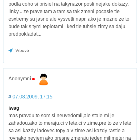
podla coho si prisiel na takynazor posli nejake dokazy,
linky... ze prave tam a tam sa tak zmeni pocasie tie
esxtremy su jasne ale vysvetli napr. ako je mozne ze to
bude tak s tymi teplotami i ked tie tuhsie zimy sa daju
predpokladat...
Vrbové
Anonymní
#
07.08.2009, 17:15
iwag
mas pravdu,to som si neuvedomil,ale stale mi je
zahadou,ako to meraju,ci v lete,ci v zime,pre to ze v lete
sa asi kazdy ladovec topy a v zime asi kazdy rastie a
rovnako neviem ako presne zmeraju jeden milimeter na