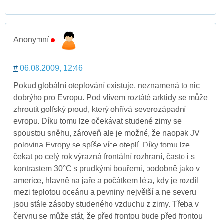
Anonymní
#
06.08.2009, 12:46
Pokud globální oteplování existuje, neznamená to nic
dobrýho pro Evropu. Pod vlivem roztáté arktidy se může
zhroutit golfský proud, který ohřívá severozápadní
evropu. Díku tomu lze očekávat studené zimy se
spoustou sněhu, zároveň ale je možné, že naopak JV
polovina Evropy se spíše více oteplí. Díky tomu lze
čekat po celý rok výrazná frontální rozhraní, často i s
kontrastem 30°C s prudkými bouřemi, podobně jako v
americe, hlavně na jaře a počátkem léta, kdy je rozdíl
mezi teplotou oceánu a pevniny největší a ne severu
jsou stále zásoby studeného vzduchu z zimy. Třeba v
červnu se může stát, že před frontou bude před frontou