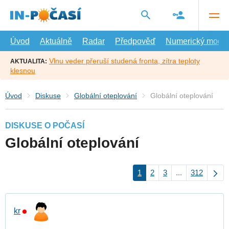
Přejít
na
hlavní
obsah
Úvod
Aktuálně
Radar
Předpověď
Numerický model
Vlnu veder přeruší studená fronta, zítra teploty
AKTUALITA:
klesnou
Úvod
Diskuse
Globální oteplování
Globální oteplování
DISKUSE O POČASÍ
Globální oteplování
1
2
3
...
312
kr