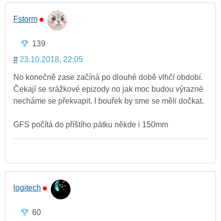
Fstorm
139
#
23.10.2018, 22:05
No konečně zase začíná po dlouhé době vlhčí období.
Čekají se srážkové epizody no jak moc budou výrazné
necháme se překvapit. I bouřek by sme se měli dočkat.
GFS počítá do příštího pátku někde i 150mm
logitech
60