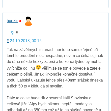
honzis
5
#
24.10.2018, 00:15
Tak na závětrných stranách hor toho samozřejmě při
tomhle proudění moc nespadne, nevím co čekáte, jinak
do rána někde hezky zaprší a ke konci týdne by mohla
vyjít níže od jihu
věřím že se tohle povede a zaleje
celkem plošně. Jinak Krkonoše konečně dostávají
vodu, Labská ukazuje lehce přes 40mm srážek dneska
a těch 50 to v klidu dá si myslím.
Dále to co se bude dít v severní Itálii Slovinsku a
celkově jižní Alpy bych nikomu nepřál, modely to
odhadují až na 350mm což už je na slušné povodně a