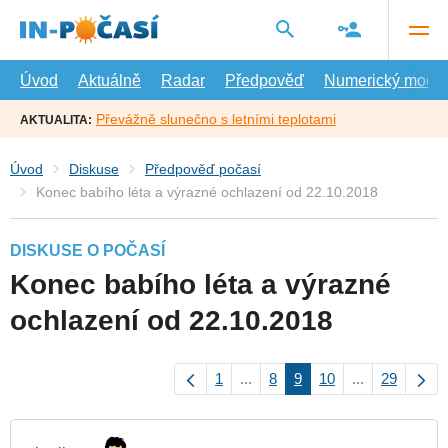
Přejít
na
hlavní
obsah
Úvod
Aktuálně
Radar
Předpověď
Numerický model
Převážně slunečno s letními teplotami
AKTUALITA:
Úvod
Diskuse
Předpověď počasí
Konec babího léta a výrazné ochlazení od 22.10.2018
DISKUSE O POČASÍ
Konec babího léta a výrazné
ochlazení od 22.10.2018
1
...
8
9
10
...
29