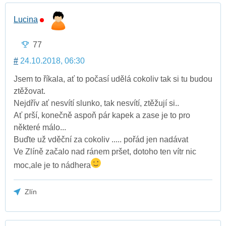
Lucina
77
#
24.10.2018, 06:30
Jsem to říkala, ať to počasí udělá cokoliv tak si tu budou
ztěžovat.
Nejdřív ať nesvítí slunko, tak nesvítí, ztěžují si..
Ať prší, konečně aspoň pár kapek a zase je to pro
některé málo...
Buďte už vděční za cokoliv ..... pořád jen nadávat
Ve Zlíně začalo nad ránem pršet, dotoho ten vítr nic
moc,ale je to nádhera
Zlín