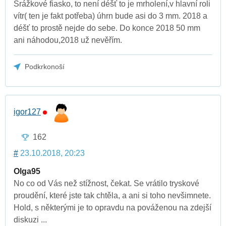
Srážkové fiasko, to není déšť to je mrholení,v hlavní roli
vítr( ten je fakt potřeba) úhrn bude asi do 3 mm. 2018 a
déšť to prostě nejde do sebe. Do konce 2018 50 mm
ani náhodou,2018 už nevěřím.
Podkrkonoší
igor127
162
#
23.10.2018, 20:23
Olga95
No co od Vás než stížnost, čekat. Se vrátilo tryskové
proudění, které jste tak chtěla, a ani si toho nevšimnete.
Hold, s některými je to opravdu na pováženou na zdejší
diskuzi ...