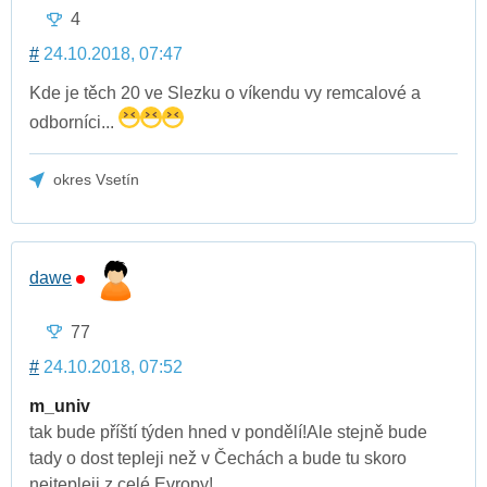
4
#
24.10.2018, 07:47
Kde je těch 20 ve Slezku o víkendu vy remcalové a
odborníci...
okres Vsetín
dawe
77
#
24.10.2018, 07:52
m_univ
tak bude příští týden hned v pondělí!Ale stejně bude
tady o dost tepleji než v Čechách a bude tu skoro
nejtepleji z celé Evropy!