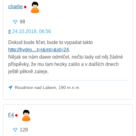
charlie
98
#
24.10.2018, 06:56
Dokud bude fičet, bude to vypadat takto
http://hydro....t=r&mt=&id=24
.
Nějak se nám dawe odmlčel, nečtu tady od něj žádné
příspěvky, že mu tam hezky zalilo a v dalších dnech
ještě pěkně zaleje.
Roudnice nad Labem, 190 m.n.m
F4
128