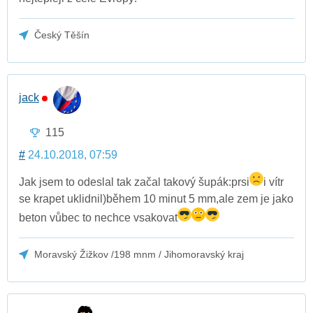
Český Těšín
jack
115
#
24.10.2018, 07:59
Jak jsem to odeslal tak začal takový šupák:prsi
i vítr
se krapet uklidnil)během 10 minut 5 mm,ale zem je jako
beton vůbec to nechce vsakovat
Moravský Žižkov /198 mnm / Jihomoravský kraj