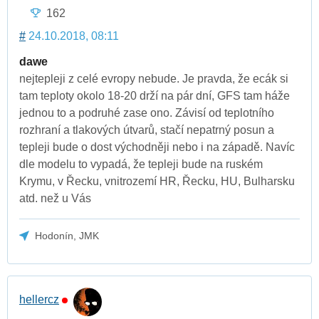
162
#
24.10.2018, 08:11
dawe
nejtepleji z celé evropy nebude. Je pravda, že ecák si
tam teploty okolo 18-20 drží na pár dní, GFS tam háže
jednou to a podruhé zase ono. Závisí od teplotního
rozhraní a tlakových útvarů, stačí nepatrný posun a
tepleji bude o dost východněji nebo i na západě. Navíc
dle modelu to vypadá, že tepleji bude na ruském
Krymu, v Řecku, vnitrozemí HR, Řecku, HU, Bulharsku
atd. než u Vás
Hodonín, JMK
hellercz