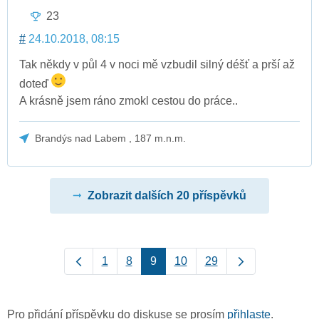
23
#
24.10.2018, 08:15
Tak někdy v půl 4 v noci mě vzbudil silný déšť a prší až
doteď
A krásně jsem ráno zmokl cestou do práce..
Brandýs nad Labem , 187 m.n.m.
Zobrazit dalších 20 příspěvků
1
8
9
10
29
Pro přidání příspěvku do diskuse se prosím
přihlaste
.