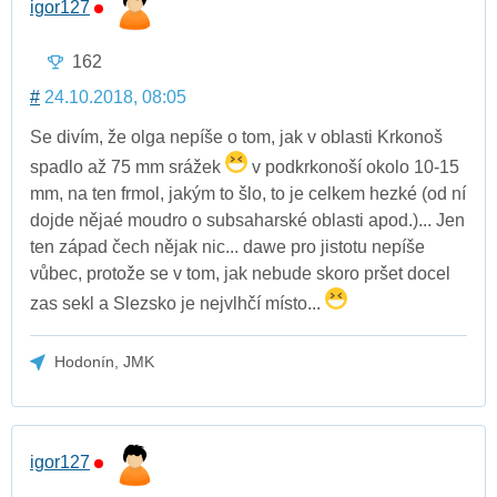
igor127
162
#
24.10.2018, 08:05
Se divím, že olga nepíše o tom, jak v oblasti Krkonoš
spadlo až 75 mm srážek
v podkrkonoší okolo 10-15
mm, na ten frmol, jakým to šlo, to je celkem hezké (od ní
dojde nějaé moudro o subsaharské oblasti apod.)... Jen
ten západ čech nějak nic... dawe pro jistotu nepíše
vůbec, protože se v tom, jak nebude skoro pršet docel
zas sekl a Slezsko je nejvlhčí místo...
Hodonín, JMK
igor127