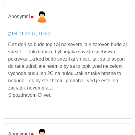
Anonymní
#
04.11.2007, 16:20
Cez den sa bude topit aj na severe, ale zaroven bude aj
snezit.......takze moze byt nejaka suvisla snehovva
pokryvka....a ked bude snezit aj v noci...tak sa to aspon
do rana udrzi..ale neamlo by sa to topit...ved na celom
vychode budu len 2C na nulou...tak az take hrozne to
nebude....co by ste chceli...preboha...ved je este len
zaciatok novembra....
S pozdravom Oliver.
Anonymní