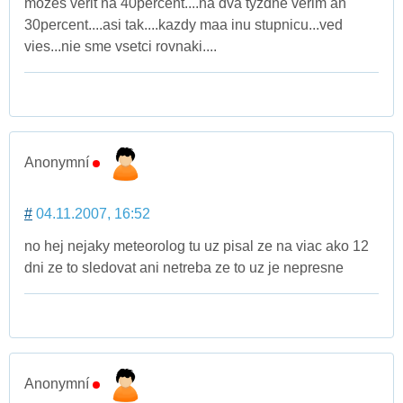
mozes verit na 40percent....na dva tyzdne verim an
30percent....asi tak....kazdy maa inu stupnicu...ved
vies...nie sme vsetci rovnaki....
Anonymní
#
04.11.2007, 16:52
no hej nejaky meteorolog tu uz pisal ze na viac ako 12
dni ze to sledovat ani netreba ze to uz je nepresne
Anonymní