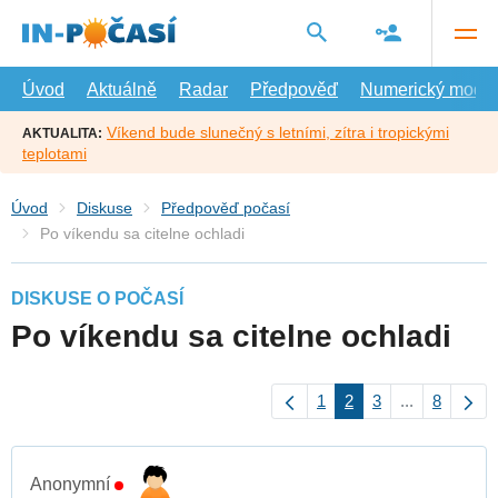
Přejít
na
hlavní
obsah
Úvod
Aktuálně
Radar
Předpověď
Numerický model
Víkend bude slunečný s letními, zítra i tropickými
AKTUALITA:
teplotami
Úvod
Diskuse
Předpověď počasí
Po víkendu sa citelne ochladi
DISKUSE O POČASÍ
Po víkendu sa citelne ochladi
1
2
3
...
8
Anonymní