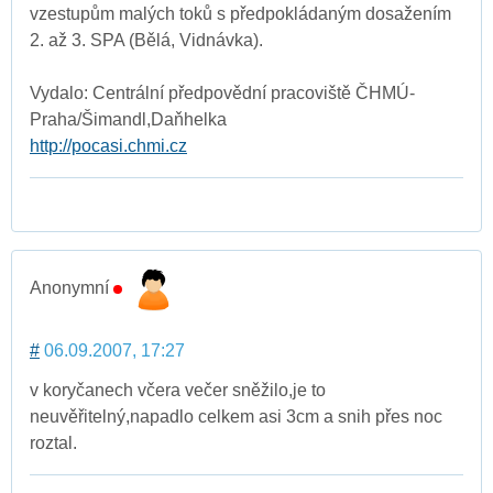
vzestupům malých toků s předpokládaným dosažením
2. až 3. SPA (Bělá, Vidnávka).
Vydalo: Centrální předpovědní pracoviště ČHMÚ-
Praha/Šimandl,Daňhelka
http://pocasi.chmi.cz
Anonymní
#
06.09.2007, 17:27
v koryčanech včera večer sněžilo,je to
neuvěřitelný,napadlo celkem asi 3cm a snih přes noc
roztal.