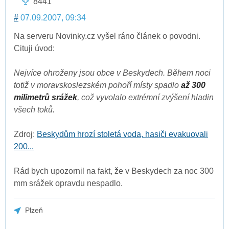
8441
#
07.09.2007, 09:34
Na serveru Novinky.cz vyšel ráno článek o povodni.
Cituji úvod:
Nejvíce ohroženy jsou obce v Beskydech. Během noci
totiž v moravskoslezském pohoří místy spadlo
až 300
milimetrů srážek
, což vyvolalo extrémní zvýšení hladin
všech toků.
Zdroj:
Beskydům hrozí stoletá voda, hasiči evakuovali
200...
Rád bych upozornil na fakt, že v Beskydech za noc 300
mm srážek opravdu nespadlo.
Plzeň