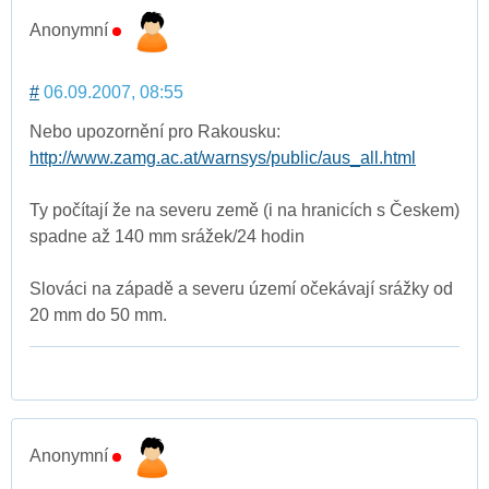
Anonymní
#
06.09.2007, 08:55
Nebo upozornění pro Rakousku:
http://www.zamg.ac.at/warnsys/public/aus_all.html
Ty počítají že na severu země (i na hranicích s Českem)
spadne až 140 mm srážek/24 hodin
Slováci na západě a severu území očekávají srážky od
20 mm do 50 mm.
Anonymní