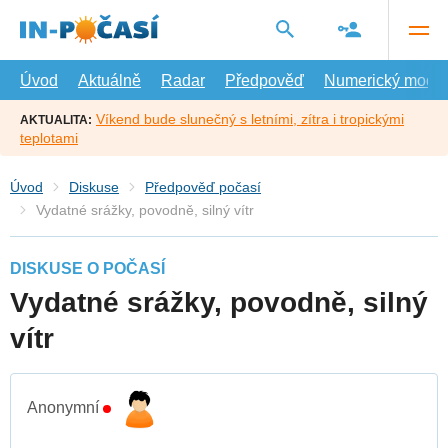
Přejít
na
hlavní
obsah
Úvod
Aktuálně
Radar
Předpověď
Numerický model
Víkend bude slunečný s letními, zítra i tropickými
AKTUALITA:
teplotami
Úvod
Diskuse
Předpověď počasí
Vydatné srážky, povodně, silný vítr
DISKUSE O POČASÍ
Vydatné srážky, povodně, silný
vítr
Anonymní