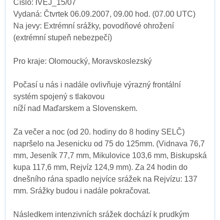
Číslo: IVEJ_15/07
Vydaná: Čtvrtek 06.09.2007, 09.00 hod. (07.00 UTC)
Na jevy: Extrémní srážky, povodňové ohrožení
(extrémní stupeň nebezpečí)
Pro kraje: Olomoucký, Moravskoslezský
Počasí u nás i nadále ovlivňuje výrazný frontální
systém spojený s tlakovou
níží nad Maďarskem a Slovenskem.
Za večer a noc (od 20. hodiny do 8 hodiny SELČ)
napršelo na Jesenicku od 75 do 125mm. (Vidnava 76,7
mm, Jeseník 77,7 mm, Mikulovice 103,6 mm, Biskupská
kupa 117,6 mm, Rejvíz 124,9 mm). Za 24 hodin do
dnešního rána spadlo nejvíce srážek na Rejvízu: 137
mm. Srážky budou i nadále pokračovat.
Následkem intenzivních srážek dochází k prudkým