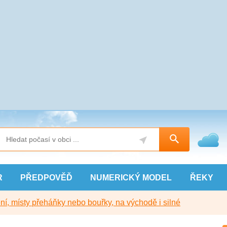
R
PŘEDPOVĚĎ
NUMERICKÝ
MODEL
ŘEKY
í, místy přeháňky nebo bouřky, na východě i silné