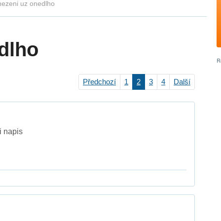
ezeni uz onedlho
dlho
Předchozí
1
2
3
4
Další
i napis