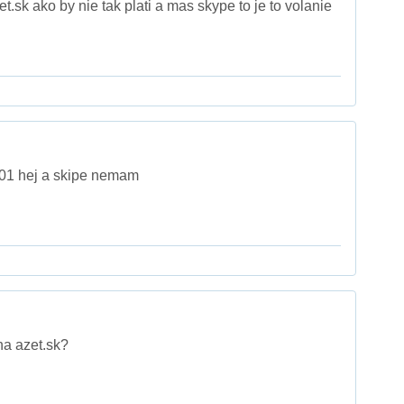
t.sk ako by nie tak plati a mas skype to je to volanie
01 hej a skipe nemam
na azet.sk?