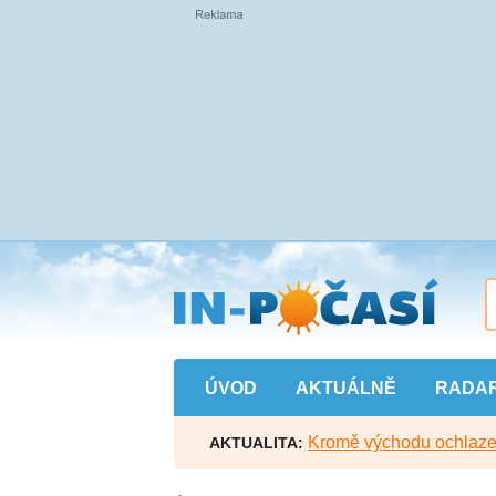
Přejít
na
hlavní
obsah
ÚVOD
AKTUÁLNĚ
RADA
Kromě východu ochlazen
AKTUALITA: