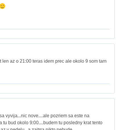
len az o 21:00 teras idem prec ale okolo 9 som tam
 sa vyvija...nic nove....ale pozriem sa este na
ra tu bud okolo 9:00....budem tu posledny krat tento
az v nedelu...a zajtrra nikto nebude...