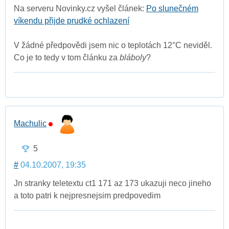
Na serveru Novinky.cz vyšel článek:
Po slunečném
víkendu přijde prudké ochlazení
V žádné předpovědi jsem nic o teplotách 12°C neviděl.
Co je to tedy v tom článku za
bláboly
?
Machulic
5
#
04.10.2007, 19:35
Jn stranky teletextu ct1 171 az 173 ukazuji neco jineho
a toto patri k nejpresnejsim predpovedim