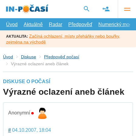
Přejít
na
hlavní
obsah
Úvod
Aktuálně
Radar
Předpověď
Numerický model
Začíná ochlazení, místy přeháňky nebo bouřky,
AKTUALITA:
zejména na východě
Úvod
Diskuse
Předpověď počasí
Výrazné oclazení aneb článek
DISKUSE O POČASÍ
Výrazné oclazení aneb článek
Anonymní
#
04.10.2007, 18:04