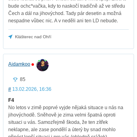
bude ochc*vačka, kdy to naskočí tradičně až ve středu
Čech a dál na jihovýchod. Tady pár desetin a možná
nespadne vůbec nic. A v neděli ani ten LD nebude.
Klášterec nad Ohří
Aidamkoo
85
#
13.02.2026, 16:36
F4
No letos v zimě poprvé vyjde nějaká situace u nás na
jihovýchodě. Sněhově je zima velmi špatná oproti
situaci u vás. Samozřejmě škoda, že ten zítřek
neklapne, ale zase pondělí a úterý by snad mohlo
přinést lepší situaci i pro vás (ohledně srážek).