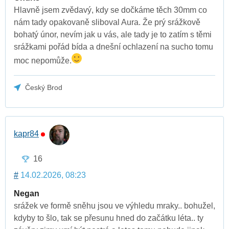
Hlavně jsem zvědavý, kdy se dočkáme těch 30mm co
nám tady opakovaně sliboval Aura. Že prý srážkově
bohatý únor, nevím jak u vás, ale tady je to zatím s těmi
srážkami pořád bída a dnešní ochlazení na sucho tomu
moc nepomůže.
Český Brod
kapr84
16
#
14.02.2026, 08:23
Negan
srážek ve formě sněhu jsou ve výhledu mraky.. bohužel,
kdyby to šlo, tak se přesunu hned do začátku léta.. ty