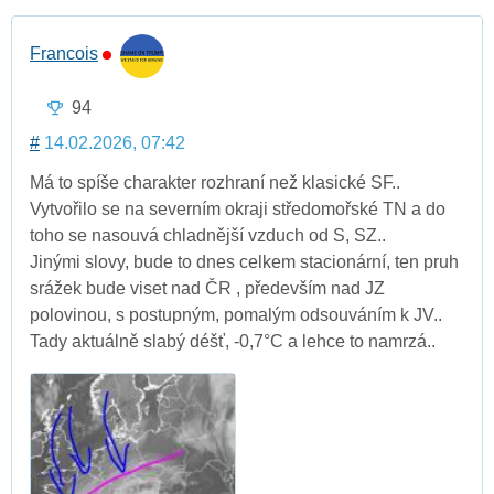
Francois
94
#
14.02.2026, 07:42
Má to spíše charakter rozhraní než klasické SF..
Vytvořilo se na severním okraji středomořské TN a do
toho se nasouvá chladnější vzduch od S, SZ..
Jinými slovy, bude to dnes celkem stacionární, ten pruh
srážek bude viset nad ČR , především nad JZ
polovinou, s postupným, pomalým odsouváním k JV..
Tady aktuálně slabý déšť, -0,7°C a lehce to namrzá..