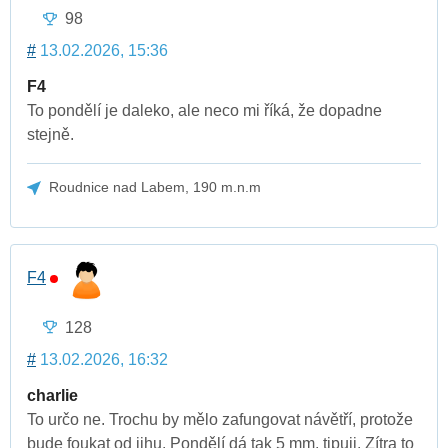
98
#
13.02.2026, 15:36
F4
To pondělí je daleko, ale neco mi říká, že dopadne
stejně.
Roudnice nad Labem, 190 m.n.m
F4
128
#
13.02.2026, 16:32
charlie
To určo ne. Trochu by mělo zafungovat návětří, protože
bude foukat od jihu. Pondělí dá tak 5 mm, tipuji. Zítra to