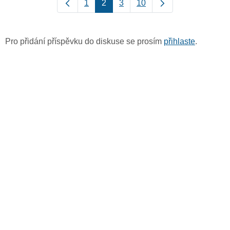
1
2
3
10
Pro přidání příspěvku do diskuse se prosím
přihlaste
.