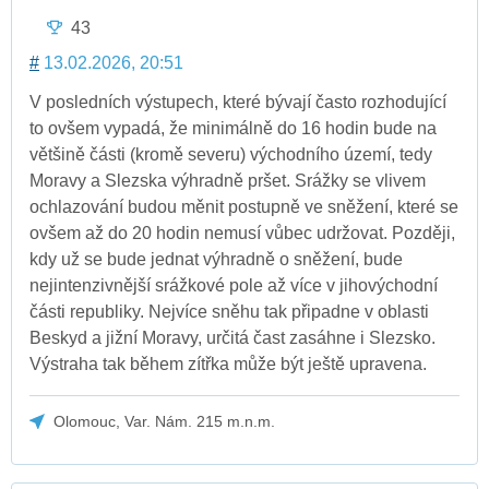
43
#
13.02.2026, 20:51
V posledních výstupech, které bývají často rozhodující
to ovšem vypadá, že minimálně do 16 hodin bude na
většině části (kromě severu) východního území, tedy
Moravy a Slezska výhradně pršet. Srážky se vlivem
ochlazování budou měnit postupně ve sněžení, které se
ovšem až do 20 hodin nemusí vůbec udržovat. Později,
kdy už se bude jednat výhradně o sněžení, bude
nejintenzivnější srážkové pole až více v jihovýchodní
části republiky. Nejvíce sněhu tak připadne v oblasti
Beskyd a jižní Moravy, určitá čast zasáhne i Slezsko.
Výstraha tak během zítřka může být ještě upravena.
Olomouc, Var. Nám. 215 m.n.m.