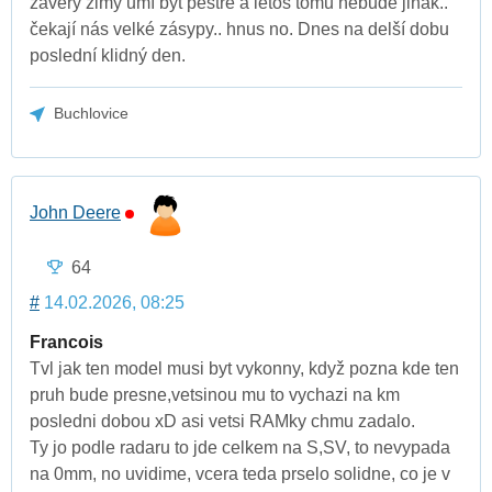
závěry zimy umí být pestré a letos tomu nebude jinak..
čekají nás velké zásypy.. hnus no. Dnes na delší dobu
poslední klidný den.
Buchlovice
John Deere
64
#
14.02.2026, 08:25
Francois
Tvl jak ten model musi byt vykonny, když pozna kde ten
pruh bude presne,vetsinou mu to vychazi na km
posledni dobou xD asi vetsi RAMky chmu zadalo.
Ty jo podle radaru to jde celkem na S,SV, to nevypada
na 0mm, no uvidime, vcera teda prselo solidne, co je v