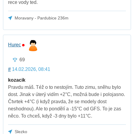
rece vody ted.
Moravany - Pardubice 236m
Hurec
69
#
14.02.2026, 08:41
kozacik
Pravdu máš. Též o to nestojím. Tuto zimu, sněhu bylo
dost. Jinak v úterý vidím +2°C, možná bude i polojasno.
Čtvrtek +4°C (i když pravda, že se modely dost
neshodnou). Ale to pondělí a -15°C od GFS. To je zas
něco. To chceš, když -3 dny bylo +11°C.
Slezko