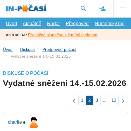
Přejít
na
hlavní
obsah
Úvod
Aktuálně
Radar
Předpověď
Numerický model
Převážně slunečno s letními teplotami
AKTUALITA:
Úvod
Diskuse
Předpověď počasí
Vydatné sněžení 14.-15.02.2026
DISKUSE O POČASÍ
Vydatné sněžení 14.-15.02.2026
1
2
3
...
10
charlie