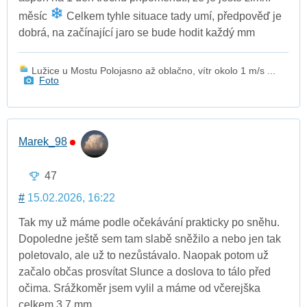
měsíc
Celkem tyhle situace tady umí, předpověď je
dobrá, na začínající jaro se bude hodit každý mm
Lužice u Mostu Polojasno až oblačno, vítr okolo 1 m/s ...
Foto
Marek_98
47
#
15.02.2026, 16:22
Tak my už máme podle očekávání prakticky po sněhu.
Dopoledne ještě sem tam slabě sněžilo a nebo jen tak
poletovalo, ale už to nezůstávalo. Naopak potom už
začalo občas prosvítat Slunce a doslova to tálo před
očima. Srážkoměr jsem vylil a máme od včerejška
celkem 3,7 mm.