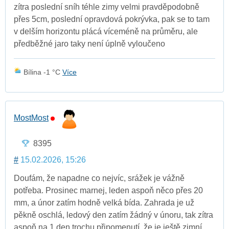
zítra poslední sníh téhle zimy velmi pravděpodobně
přes 5cm, poslední opravdová pokrývka, pak se to tam
v delším horizontu plácá víceméně na průměru, ale
předběžné jaro taky není úplně vyloučeno
Bílina -1 °C
Více
MostMost
8395
#
15.02.2026, 15:26
Doufám, že napadne co nejvíc, srážek je vážně
potřeba. Prosinec marnej, leden aspoň něco přes 20
mm, a únor zatím hodně velká bída. Zahrada je už
pěkně oschlá, ledový den zatím žádný v únoru, tak zítra
aspoň na 1 den trochu připomenutí, že je ještě zimní