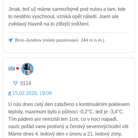
Jinak, teď už máme samozřejmě pod nulou a tam, kde
to nestihlo vyschnout, vzniká opět náledí. Jsem ale
zvědavý hlavně na to zítřejší sněžení.
Brno-Jundrov (místo pozorování: 244 m n.m.)
ota
3114
#
15.02.2026, 19:08
U nás dnes celý den zataženo s kontinuálním poklesem
teploty, maximum bylo o půlnoci -0,2°C, teď je -3,4°C.
Tím pádem ani neroztál ten 1cm, co v noci napadl,
navíc pořád vane protivný a čerstvý severovýchodní vítr.
Máme dnes 4. ledový den v únoru a 21. ledový zimy,