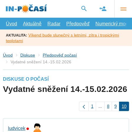
Přejít
na
hlavní
obsah
Úvod
Aktuálně
Radar
Předpověď
Numerický model
Víkend bude slunečný s letními, zítra i tropickými
AKTUALITA:
teplotami
Úvod
Diskuse
Předpověď počasí
Vydatné sněžení 14.-15.02.2026
DISKUSE O POČASÍ
Vydatné sněžení 14.-15.02.2026
1
...
8
9
10
ludvicek