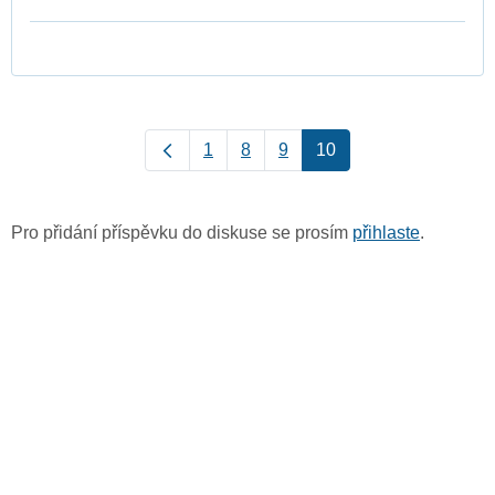
1
8
9
10
Pro přidání příspěvku do diskuse se prosím
přihlaste
.