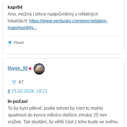
kapr84
Ano, možná i lehce nadprůměrný v některých
lokalitách:
https://www.ventusky.com/precipitation-
map/monthly...
Plzeň
Marek_98
47
#
15.02.2026, 18:21
In-počasí
To by bylo pěkné, podle tohoto by nám tu mohlo
spadnout do konce měsíce dalších zhruba 25 mm
srážek. Tak doufám, že větší část z toho bude ve sněhu.