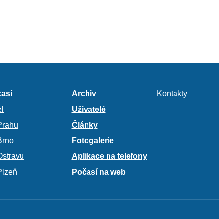
así
Archiv
Kontakty
l
Uživatelé
Prahu
Články
Brno
Fotogalerie
Ostravu
Aplikace na telefony
Plzeň
Počasí na web