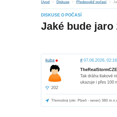
Úvod
Diskuse
Předpověď počasí
Ja
DISKUSE O POČASÍ
Jaké bude jaro
kuba
#
07.06.2026, 02:16
TheRealStormCZ
Tak dráha tlakové n
ukazuje i přes 100
202
Třemošná (okr. Plzeň - sever) 380 m.n.