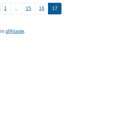
1
...
15
16
17
sím
přihlaste
.