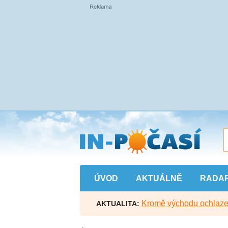
Přejít
na
hlavní
obsah
ÚVOD
AKTUÁLNĚ
RADA
Kromě východu ochlazen
AKTUALITA: