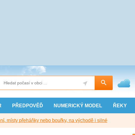
R
PŘEDPOVĚĎ
NUMERICKÝ
MODEL
ŘEKY
í, místy přeháňky nebo bouřky, na východě i silné