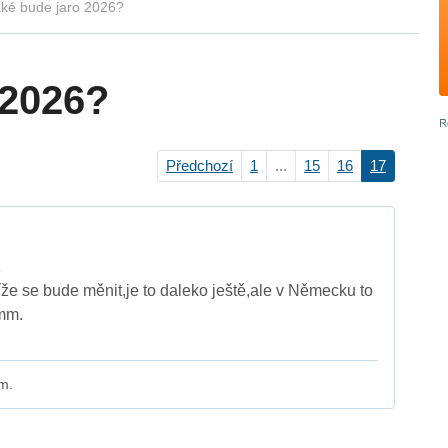
ké bude jaro 2026?
 2026?
Předchozí
1
...
15
16
17
E
íže se bude měnit,je to daleko ještě,ale v Německu to
 mm.
m.