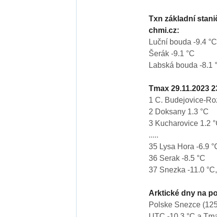
Txn základní stan
chmi.cz:
Luční bouda -9.4 °C
Šerák -9.1 °C
Labská bouda -8.1 
Tmax 29.11.2023 
1 C. Budejovice-Ro
2 Doksany 1.3 °C
3 Kucharovice 1.2 
.....
35 Lysa Hora -6.9 °
36 Serak -8.5 °C
37 Snezka -11.0 °C,
Arktické dny na po
Polske Snezce (125
UTC -10.3 °C a Tma