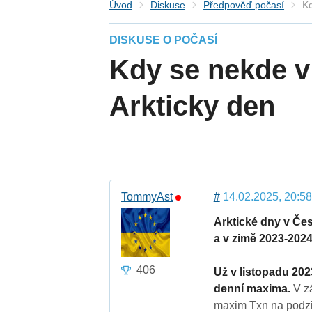
Úvod
Diskuse
Předpověď počasí
Kd
DISKUSE O POČASÍ
Kdy se nekde v
Arkticky den
TommyAst
#
14.02.2025, 20:58
Arktické dny v Če
a v zimě 2023-2024
406
Už v listopadu 202
denní maxima.
V zá
maxim Txn na podzi