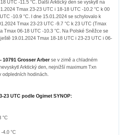
18 UTC -11.5 °C. Další Arktický den se vyskytl na
1.2024 Tmax 23-23 UTC i 18-18 UTC -10.2 °C k 00
TC -10.9 °C. I dne 15.01.2024 se schylovalo k
.01.2024 Tmax 23-23 UTC -9.7 °C k 23 UTC (Tmax
 a Tmax 06-18 UTC -10.3 °C. Na Polské Sněžce se
n ještě 19.01.2024 Tmax 18-18 UTC i 23-23 UTC i 06-
- 10791 Grosser Arber
se v zimě a chladném
evyskytl Arktický den, nejnižší maximum Txn
v odpledních hodinách.
23-23 UTC podle Ogimet SYNOP:
8 °C
-4.0 °C