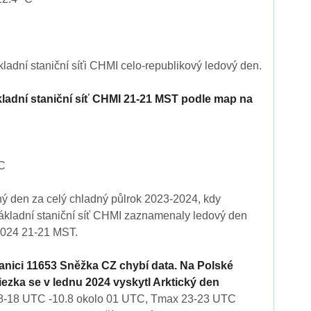
kladní staniční síťi CHMI celo-republikový ledový den.
kladní staniční síť CHMI 21-21 MST podle map na
°C
ný den za celý chladný půlrok 2023-2024, kdy
ákladní staniční síť CHMI zaznamenaly ledový den
2024 21-21 MST.
anici 11653 Sněžka CZ chybí data. Na Polské
ezka se v lednu 2024 vyskytl Arktický den
8-18 UTC -10.8 okolo 01 UTC, Tmax 23-23 UTC