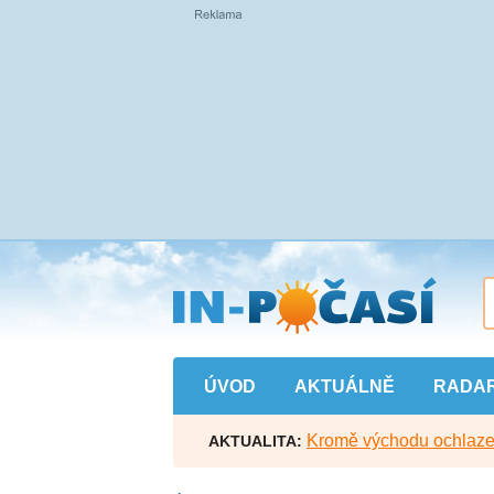
Přejít
na
hlavní
obsah
ÚVOD
AKTUÁLNĚ
RADA
Kromě východu ochlazen
AKTUALITA: