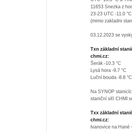
11653 Snezka z hod
23-23 UTC -11.0 °C 
(mimo zakladni stan
03.12.2023 se vyskyt
Txn základní stan
chmi.cz:
Šerák -10.3 °C
Lysá hora -9.7 °C
Luční bouda -8.8 °C
Na SYNOP stanicích
staniční síťi CHMI 
Txx základní stan
chmi.cz:
Ivanovice na Hané 