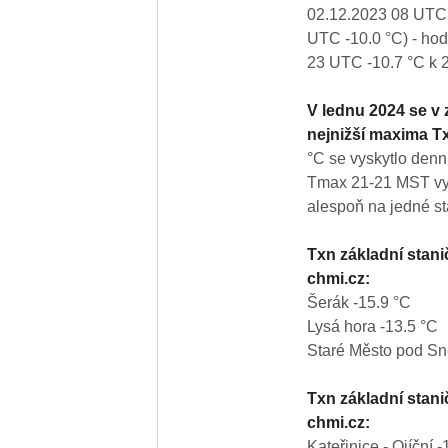
02.12.2023 08 UTC 
UTC -10.0 °C) - ho
23 UTC -10.7 °C k 
V lednu 2024 se v 
nejnižší maxima Tx
°C se vyskytlo denn
Tmax 21-21 MST vys
alespoň na jedné st
Txn základní stan
chmi.cz:
Šerák -15.9 °C
Lysá hora -13.5 °C
Staré Město pod Sn
Txn základní stan
chmi.cz:
Kateřinice - Ojíční -