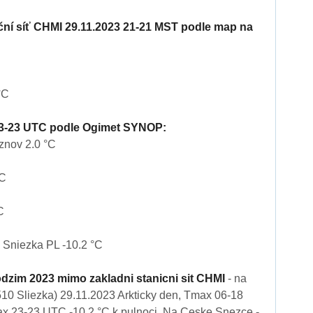
iční síť CHMI 29.11.2023 21-21 MST podle map na
°C
23-23 UTC podle Ogimet SYNOP:
znov 2.0 °C
°C
C
 Sniezka PL -10.2 °C
dzim 2023 mimo zakladni stanicni sit CHMI
- na
10 Sliezka) 29.11.2023 Arkticky den, Tmax 06-18
x 23-23 UTC -10.2 °C k pulnoci. Na Ceske Snezce -