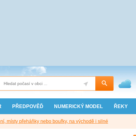
R
PŘEDPOVĚĎ
NUMERICKÝ
MODEL
ŘEKY
í, místy přeháňky nebo bouřky, na východě i silné