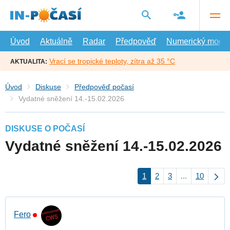
Přejít
na
hlavní
obsah
Úvod
Aktuálně
Radar
Předpověď
Numerický model
Vrací se tropické teploty, zítra až 35 °C
AKTUALITA:
Úvod
Diskuse
Předpověď počasí
Vydatné sněžení 14.-15.02.2026
DISKUSE O POČASÍ
Vydatné sněžení 14.-15.02.2026
1
2
3
...
10
Fero