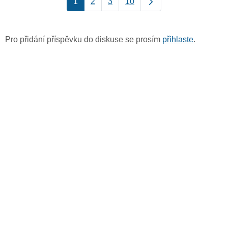
1
2
3
10
Pro přidání příspěvku do diskuse se prosím
přihlaste
.