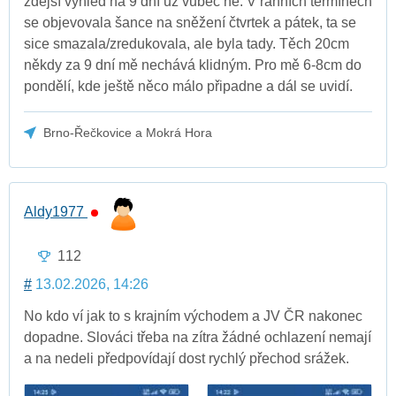
zdejší výhled na 9 dní už vůbec ne. V ranních termínech
se objevovala šance na sněžení čtvrtek a pátek, ta se
sice smazala/zredukovala, ale byla tady. Těch 20cm
někdy za 9 dní mě nechává klidným. Pro mě 6-8cm do
pondělí, kde ještě něco málo připadne a dál se uvidí.
Brno-Řečkovice a Mokrá Hora
Aldy1977
112
#
13.02.2026, 14:26
No kdo ví jak to s krajním východem a JV ČR nakonec
dopadne. Slováci třeba na zítra žádné ochlazení nemají
a na nedeli předpovídají dost rychlý přechod srážek.