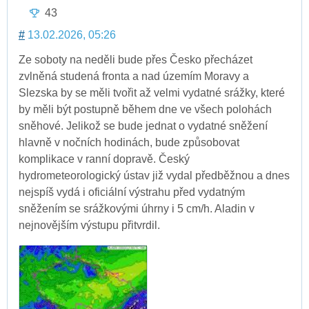
43
#
13.02.2026, 05:26
Ze soboty na neděli bude přes Česko přecházet
zvlněná studená fronta a nad územím Moravy a
Slezska by se měli tvořit až velmi vydatné srážky, které
by měli být postupně během dne ve všech polohách
sněhové. Jelikož se bude jednat o vydatné sněžení
hlavně v nočních hodinách, bude způsobovat
komplikace v ranní dopravě. Český
hydrometeorologický ústav již vydal předběžnou a dnes
nejspíš vydá i oficiální výstrahu před vydatným
sněžením se srážkovými úhrny i 5 cm/h. Aladin v
nejnovějším výstupu přitvrdil.