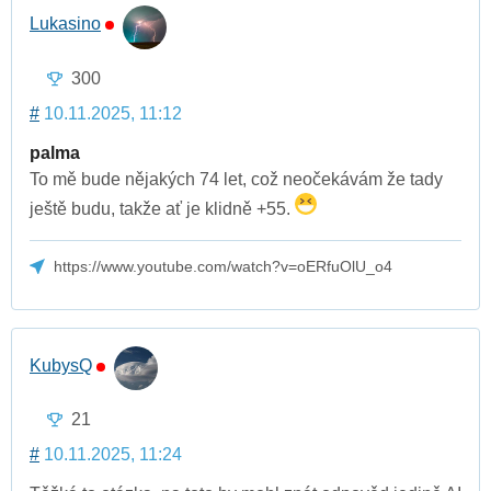
Lukasino
300
#
10.11.2025, 11:12
palma
To mě bude nějakých 74 let, což neočekávám že tady
ještě budu, takže ať je klidně +55.
https://www.youtube.com/watch?v=oERfuOlU_o4
KubysQ
21
#
10.11.2025, 11:24