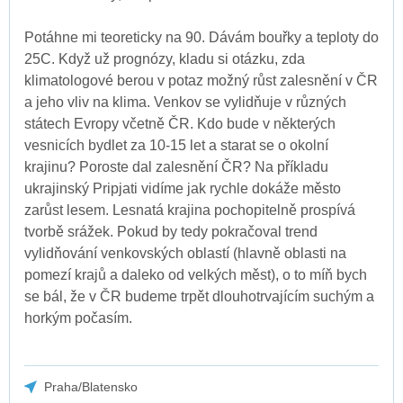
Potáhne mi teoreticky na 90. Dávám bouřky a teploty do
25C. Když už prognózy, kladu si otázku, zda
klimatologové berou v potaz možný růst zalesnění v ČR
a jeho vliv na klima. Venkov se vylidňuje v různých
státech Evropy včetně ČR. Kdo bude v některých
vesnicích bydlet za 10-15 let a starat se o okolní
krajinu? Poroste dal zalesnění ČR? Na příkladu
ukrajinský Pripjati vidíme jak rychle dokáže město
zarůst lesem. Lesnatá krajina pochopitelně prospívá
tvorbě srážek. Pokud by tedy pokračoval trend
vylidňování venkovských oblastí (hlavně oblasti na
pomezí krajů a daleko od velkých měst), o to míň bych
se bál, že v ČR budeme trpět dlouhotrvajícím suchým a
horkým počasím.
Praha/Blatensko