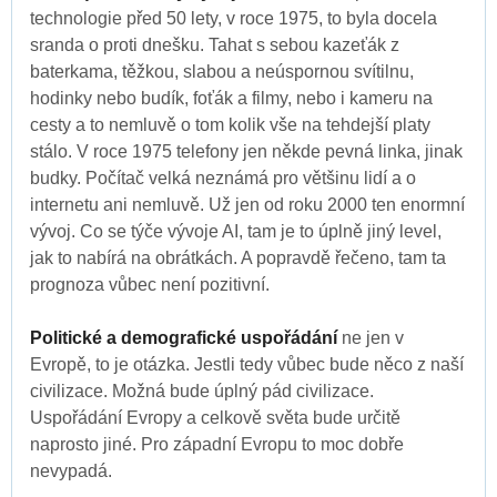
technologie před 50 lety, v roce 1975, to byla docela
sranda o proti dnešku. Tahat s sebou kazeťák z
baterkama, těžkou, slabou a neúspornou svítilnu,
hodinky nebo budík, foťák a filmy, nebo i kameru na
cesty a to nemluvě o tom kolik vše na tehdejší platy
stálo. V roce 1975 telefony jen někde pevná linka, jinak
budky. Počítač velká neznámá pro většinu lidí a o
internetu ani nemluvě. Už jen od roku 2000 ten enormní
vývoj. Co se týče vývoje AI, tam je to úplně jiný level,
jak to nabírá na obrátkách. A popravdě řečeno, tam ta
prognoza vůbec není pozitivní.
Politické a demografické uspořádání
ne jen v
Evropě, to je otázka. Jestli tedy vůbec bude něco z naší
civilizace. Možná bude úplný pád civilizace.
Uspořádání Evropy a celkově světa bude určitě
naprosto jiné. Pro západní Evropu to moc dobře
nevypadá.