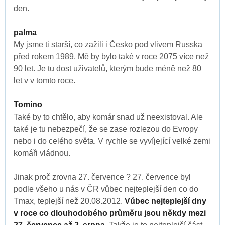
den.
palma
My jsme ti starší, co zažili i Česko pod vlivem Russka
před rokem 1989. Mě by bylo také v roce 2075 více než
90 let. Je tu dost uživatelů, kterým bude méně než 80
let v v tomto roce.
Tomino
Také by to chtělo, aby komár snad už neexistoval. Ale
také je tu nebezpečí, že se zase rozlezou do Evropy
nebo i do celého světa. V rychle se vyvíjející velké zemi
komáři vládnou.
Jinak proč zrovna 27. července ? 27. července byl
podle všeho u nás v ČR vůbec nejteplejší den co do
Tmax, teplejší než 20.08.2012.
Vůbec nejteplejší dny
v roce co dlouhodobého průměru jsou někdy mezi