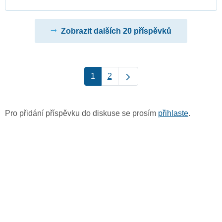
Zobrazit dalších 20 příspěvků
1
2
Pro přidání příspěvku do diskuse se prosím
přihlaste
.