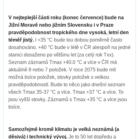
V nejteplejší části roku (konec července) bude na
Jižní Moravě nebo jižním Slovensku i v Praze
pravděpodobnost tropického dne vysoká, letní den
téměř jistý.
I +35 °C bude tou dobou poměrně často
dosahováno. +40 °C bude v létě v ČR alespoň na jedné
stanici dosaženo po většinu let (za celý rok Txx).
Seznam záznamů Tmax +40.0 °C a více v ČR má
aktuálně 8 nebo 7 položek. V roce 2075 bude mít
možná tisíce položek, stovky položek s velkou
pravděpodobností. Bude to něco jako dnešní seznam
všech Tmax 35-37 °C a více. Tmax +37 °C a více. To
jsou vyšší stovky. Záznamů s Tmax +35 °C a více jsou
tisíce.
Samozřejmě kromě klimatu je velká neznámá (a
děsivá) i technický vývoj.
Je to 50 let dopředu a