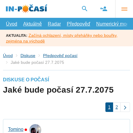
Přejít
na
hlavní
obsah
Úvod
Aktuálně
Radar
Předpověď
Numerický model
Začíná ochlazení, místy přeháňky nebo bouřky,
AKTUALITA:
zejména na východě
Úvod
Diskuse
Předpověď počasí
Jaké bude počasí 27.7.2075
DISKUSE O POČASÍ
Jaké bude počasí 27.7.2075
1
2
Tomino