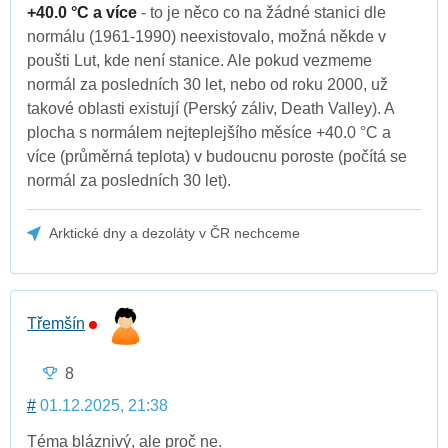
+40.0 °C a více
- to je něco co na žádné stanici dle
normálu (1961-1990) neexistovalo, možná někde v
poušti Lut, kde není stanice. Ale pokud vezmeme
normál za posledních 30 let, nebo od roku 2000, už
takové oblasti existují (Perský záliv, Death Valley). A
plocha s normálem nejteplejšího měsíce +40.0 °C a
více (průměrná teplota) v budoucnu poroste (počítá se
normál za posledních 30 let).
Arktické dny a dezoláty v ČR nechceme
Třemšín
8
#
01.12.2025, 21:38
Téma bláznivý, ale proč ne.