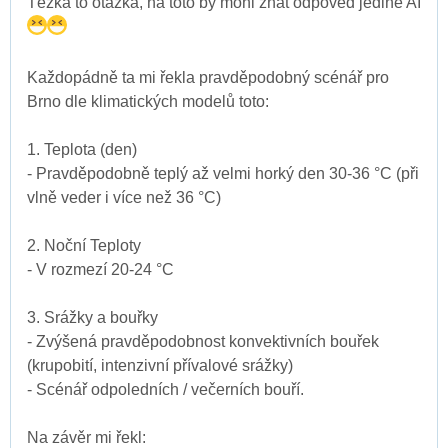
Těžká to otázka, na toto by mohl znát odpověd jedině AI
Každopádně ta mi řekla pravděpodobný scénář pro
Brno dle klimatických modelů toto:
1. Teplota (den)
- Pravděpodobně teplý až velmi horký den 30-36 °C (při
vlně veder i více než 36 °C)
2. Noční Teploty
- V rozmezí 20-24 °C
3. Srážky a bouřky
- Zvýšená pravděpodobnost konvektivních bouřek
(krupobití, intenzivní přívalové srážky)
- Scénář odpoledních / večerních bouří.
Na závěr mi řekl: