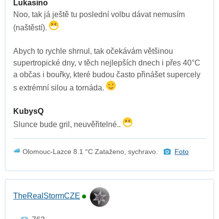
Lukasino
Noo, tak já ještě tu poslední volbu dávat nemusím
(naštěstí).
Abych to rychle shrnul, tak očekávám většinou
supertropické dny, v těch nejlepších dnech i přes 40°C
a občas i bouřky, které budou často přinášet supercely
s extrémní silou a tornáda.
KubysQ
Slunce bude gril, neuvěřitelné..
Olomouc-Lazce 8.1 °C Zataženo, sychravo.
Foto
TheRealStormCZE