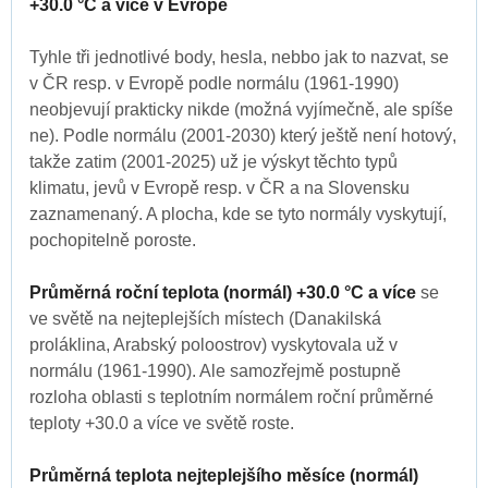
+30.0 °C a více v Evropě
Tyhle tři jednotlivé body, hesla, nebbo jak to nazvat, se
v ČR resp. v Evropě podle normálu (1961-1990)
neobjevují prakticky nikde (možná vyjímečně, ale spíše
ne). Podle normálu (2001-2030) který ještě není hotový,
takže zatim (2001-2025) už je výskyt těchto typů
klimatu, jevů v Evropě resp. v ČR a na Slovensku
zaznamenaný. A plocha, kde se tyto normály vyskytují,
pochopitelně poroste.
Průměrná roční teplota (normál) +30.0 °C a více
se
ve světě na nejteplejších místech (Danakilská
proláklina, Arabský poloostrov) vyskytovala už v
normálu (1961-1990). Ale samozřejmě postupně
rozloha oblasti s teplotním normálem roční průměrné
teploty +30.0 a více ve světě roste.
Průměrná teplota nejteplejšího měsíce (normál)