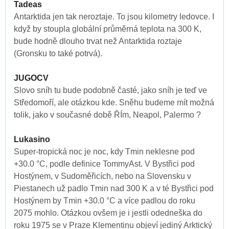
Tadeas
Antarktida jen tak neroztaje. To jsou kilometry ledovce. I
když by stoupla globální průměrná teplota na 300 K,
bude hodně dlouho trvat než Antarktida roztaje
(Gronsku to také potrvá).
JUGOCV
Slovo sníh tu bude podobně časté, jako sníh je teď ve
Středomoří, ale otázkou kde. Sněhu budeme mít možná
tolik, jako v současné době ŘÍm, Neapol, Palermo ?
Lukasino
Super-tropická noc je noc, kdy Tmin neklesne pod
+30.0 °C, podle definice TommyAst. V Bystřici pod
Hostýnem, v Sudoměřicích, nebo na Slovensku v
Piestanech už padlo Tmin nad 300 K a v té Bystřici pod
Hostýnem by Tmin +30.0 °C a více padlou do roku
2075 mohlo. Otázkou ovšem je i jestli odedneška do
roku 1975 se v Praze Klementinu objeví jediný Arktický