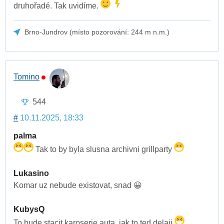
druhořadé. Tak uvidíme.
Brno-Jundrov (místo pozorování: 244 m n.m.)
Tomino
544
#
10.11.2025, 18:33
palma
Tak to by byla slusna archivni grillparty
Lukasino
Komar uz nebude existovat, snad 😀
KubysQ
To bude stacit karoserie auta, jak to ted delaji