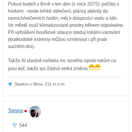
Pokud budeš v Brně v ten den (v roce 2075): počítej s
horkem - noste lehké oblečení, plánuj aktivity do
ranních/večerních hodin, měj k dospozici vodu a stín.
Ve městě zvaž klimatizované prostry během odpoledne.
Při vyhlášení bouřkové sitauce sleduj lokální varování
(kratkodobé extremy můžou vzniknout i při jinak
suchém dni).
Takže AI vlastně neřekla nic nového oproti rokům co
jsou teď, takže asi žádná velká změna
Slavkov u Brna, 211 m.n.m.
Tomino
544