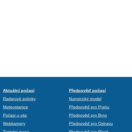
Aktuální počasí
Předpověď počasí
Radarové snímky
Numerický model
Meteostanice
Předpověď pro Prahu
Počasí u vás
Předpověď pro Brno
Webkamery
Předpověď pro Ostravu
Teplotní mapa
Předpověď pro Plzeň