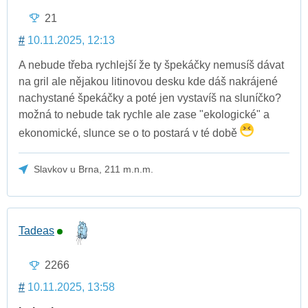
21
#
10.11.2025, 12:13
A nebude třeba rychlejší že ty špekáčky nemusíš dávat
na gril ale nějakou litinovou desku kde dáš nakrájené
nachystané špekáčky a poté jen vystavíš na sluníčko?
možná to nebude tak rychle ale zase "ekologické" a
ekonomické, slunce se o to postará v té době
Slavkov u Brna, 211 m.n.m.
Tadeas
2266
#
10.11.2025, 13:58