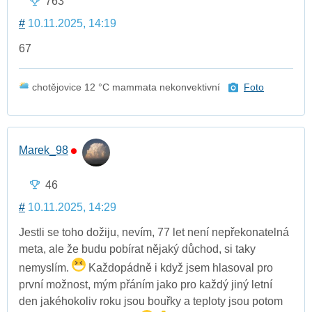
763
#
10.11.2025, 14:19
67
chotějovice 12 °C mammata nekonvektivní
Foto
Marek_98
46
#
10.11.2025, 14:29
Jestli se toho dožiju, nevím, 77 let není nepřekonatelná
meta, ale že budu pobírat nějaký důchod, si taky
nemyslím.
Každopádně i když jsem hlasoval pro
první možnost, mým přáním jako pro každý jiný letní
den jakéhokoliv roku jsou bouřky a teploty jsou potom