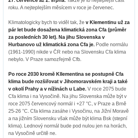
27. července až 2. srpna.
Takže je to nejteplejší část
roku. A nejteplejším měsícem v roce je červenec.
Klimatologicky bych to viděl tak, že
v Klementinu už za
pár let bude dosažena klimatická zona Cfa (průměr
za posledních 30 let). Na jihu Slovenska v
Hurbanovo už klimatická zona Cfa je.
Podle normálu
(1961-1990) nikde v ČR nebo na Slovensku Cfa klima
nebylo. V Praze samozřejmě Cfb.
Po roce 2030 kromě Kllementina se postupně Cfa
klima bude rozšiřovat v Jihomoravském kraji a také
v okolí Prahy a v nížinách u Labe.
V roce 2075 bude
Cfa klima i na Vysočině. Na jihu Slovenska může být v
roce 2075 červencový normál i +27 °C, v Praze a Brně
25-26 °C. Cfa klima zasáhe i Vysočinu, na Jižní Moravě
a na jižním Slovensku však může být klima Bsk (stepní
klima). Lednový normál bude pod nulou jen na horách,
na Vysočině určitě ne.