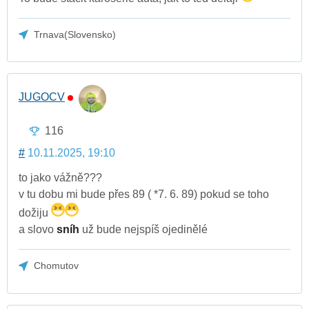
Trnava(Slovensko)
JUGOCV
116
#
10.11.2025, 19:10
to jako vážně???
v tu dobu mi bude přes 89 ( *7. 6. 89) pokud se toho
dožiju
a slovo
sníh
už bude nejspíš ojedinělé
Chomutov