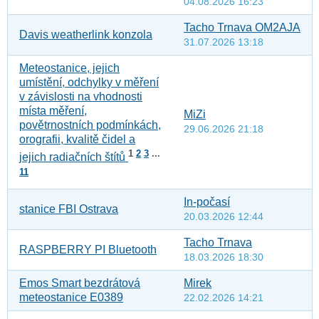
04.08.2026 16:23
Tacho Trnava OM2AJA
Davis weatherlink konzola
31.07.2026 13:18
Meteostanice, jejich
umístění, odchylky v měření
v závislosti na vhodnosti
místa měření,
MiZi
povětrnostních podmínkách,
29.06.2026 21:18
orografii, kvalitě čidel a
1
2
3
...
jejich radiačních štítů
11
In-počasí
stanice FBI Ostrava
20.03.2026 12:44
Tacho Trnava
RASPBERRY PI Bluetooth
18.03.2026 18:30
Emos Smart bezdrátová
Mirek
meteostanice E0389
22.02.2026 14:21