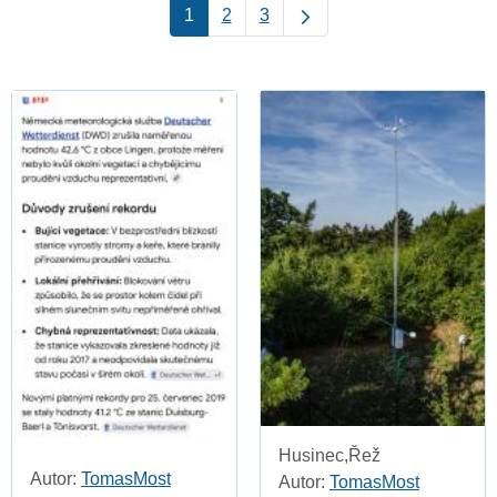
1
2
3
Husinec,Řež
Autor:
TomasMost
Autor:
TomasMost