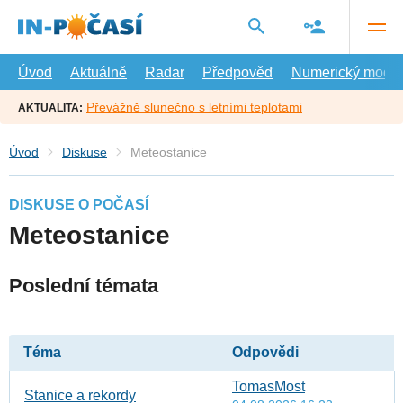
Přejít
na
hlavní
obsah
Úvod
Aktuálně
Radar
Předpověď
Numerický model
Převážně slunečno s letními teplotami
AKTUALITA:
Úvod
Diskuse
Meteostanice
DISKUSE O POČASÍ
Meteostanice
Poslední témata
Téma
Odpovědi
TomasMost
Stanice a rekordy