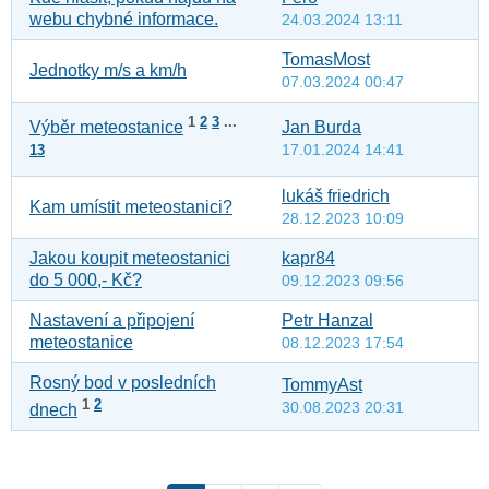
webu chybné informace.
24.03.2024 13:11
TomasMost
Jednotky m/s a km/h
07.03.2024 00:47
1
2
3
...
Jan Burda
Výběr meteostanice
17.01.2024 14:41
13
lukáš friedrich
Kam umístit meteostanici?
28.12.2023 10:09
Jakou koupit meteostanici
kapr84
do 5 000,- Kč?
09.12.2023 09:56
Nastavení a připojení
Petr Hanzal
meteostanice
08.12.2023 17:54
Rosný bod v posledních
TommyAst
1
2
30.08.2023 20:31
dnech