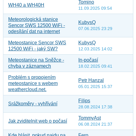
Tomino
WH40 a WH40H
11.09.2025 09:54
Meteorologická stanice
KubysQ
Sencor SWS 12500 WiFi -
07.06.2025 23:29
odesílání dat na internet
Meteostanice Sencor SWS
KubysQ
12500 WiFi - jaký SW?
12.03.2025 14:02
Meteostanice na Sněžce -
In-počasí
chyba v záznamech
18.02.2025 09:41
Problém s propojením
Petr Hanzal
meteostanice s webem
05.01.2025 15:37
weathercloud.net.
Filips
Srážkoměry - vyhřívání
28.08.2024 17:38
TommyAst
Jak zviditelnit web o počasí
06.08.2024 21:37
Kde hlásit, pokud najdu na
Fero