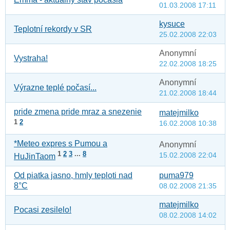
01.03.2008 17:11
kysuce
Teplotní rekordy v SR
25.02.2008 22:03
Anonymní
Vystraha!
22.02.2008 18:25
Anonymní
Výrazne teplé počasí...
21.02.2008 18:44
pride zmena pride mraz a snezenie
matejmilko
1
2
16.02.2008 10:38
*Meteo expres s Pumou a
Anonymní
1
2
3
...
8
15.02.2008 22:04
HuJinTaom
Od piatka jasno, hmly teploti nad
puma979
8°C
08.02.2008 21:35
matejmilko
Pocasi zesilelo!
08.02.2008 14:02