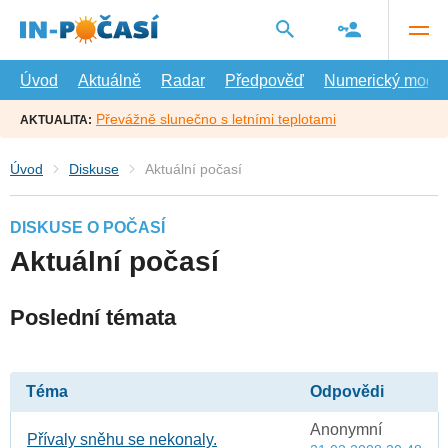
Přejít
na
hlavní
obsah
Úvod
Aktuálně
Radar
Předpověď
Numerický model
Převážně slunečno s letními teplotami
AKTUALITA:
Úvod
Diskuse
Aktuální počasí
DISKUSE O POČASÍ
Aktuální počasí
Poslední témata
Téma
Odpovědi
Anonymní
Přívaly sněhu se nekonaly.