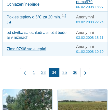
puma979
Ochlazení nepřijde
06.02.2008 18:27
1
2
Anonymní
Pokles teploty o 3°C za 20 min.
03.02.2008 22:24
3
4
od štvrtka sa ochladi a snežit bude
Anonymní
aj v nižinach
03.02.2008 18:11
Anonymní
Zima 07/08 stale tepla!
01.02.2008 10:10
1
33
34
35
36