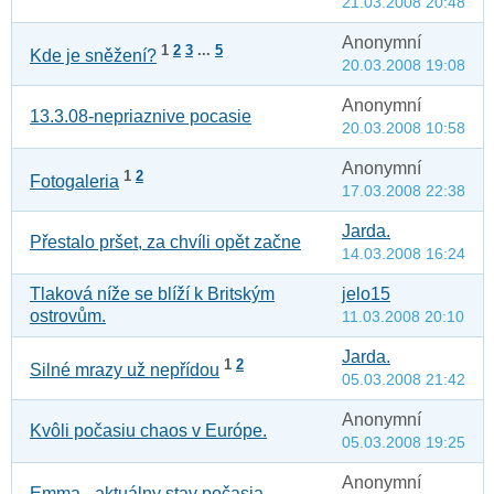
21.03.2008 20:48
Anonymní
1
2
3
...
5
Kde je sněžení?
20.03.2008 19:08
Anonymní
13.3.08-nepriaznive pocasie
20.03.2008 10:58
Anonymní
1
2
Fotogaleria
17.03.2008 22:38
Jarda.
Přestalo pršet, za chvíli opět začne
14.03.2008 16:24
Tlaková níže se blíží k Britským
jelo15
ostrovům.
11.03.2008 20:10
Jarda.
1
2
Silné mrazy už nepřídou
05.03.2008 21:42
Anonymní
Kvôli počasiu chaos v Európe.
05.03.2008 19:25
Anonymní
Emma - aktuálny stav počasia