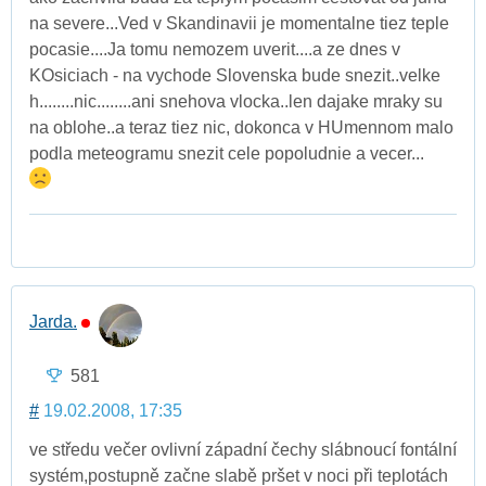
na severe...Ved v Skandinavii je momentalne tiez teple
pocasie....Ja tomu nemozem uverit....a ze dnes v
KOsiciach - na vychode Slovenska bude snezit..velke
h........nic........ani snehova vlocka..len dajake mraky su
na oblohe..a teraz tiez nic, dokonca v HUmennom malo
podla meteogramu snezit cele popoludnie a vecer...
Jarda.
581
#
19.02.2008, 17:35
ve středu večer ovlivní západní čechy slábnoucí fontální
systém,postupně začne slabě pršet v noci při teplotách