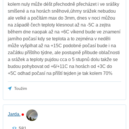
kolem nuly může déšt přechodně přecházet i ve srášky
smíšené a na horách sněhové,úhrny srážek nebudou
ale velké a počítám max do 3mm, dnes v noci můžou
na západě čech teploty klesnout až na -5C a zejtra
během dne naopak až na +6C víkend bude ve znamení
jarního počasí kdy se teplota a to zejména v neděli
může vyšplhat až na +15C podobné počasí bude i na
začátku příštího týdne, ale postupně přibude oblačnosti
a srážek a teploty pujdou cca o 5 stupnů dolu takže se
budou pohybovat od +6/+11C na horách od +3C do
+5C odhad počasí na příští tejden je tak kolem 70%
Toužim
Jarda.
581