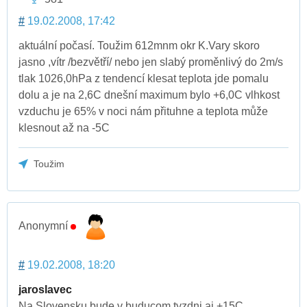
#
19.02.2008, 17:42
aktuální počasí. Toužim 612mnm okr K.Vary skoro
jasno ,vítr /bezvětří/ nebo jen slabý proměnlivý do 2m/s
tlak 1026,0hPa z tendencí klesat teplota jde pomalu
dolu a je na 2,6C dnešní maximum bylo +6,0C vlhkost
vzduchu je 65% v noci nám přituhne a teplota může
klesnout až na -5C
Toužim
Anonymní
#
19.02.2008, 18:20
jaroslavec
Na Slovensku bude v buducom tyzdni aj +15C