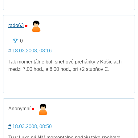
rado63
0
#
18.03.2008, 08:16
Tak momentálne boli snehové prehánky v Košiciach
medzi 7.00 hod., a 8.00 hod., pri +2 stupňov C.
Anonymní
#
18.03.2008, 08:50
Tu v Luke pri NM momentalne padaju take snehove