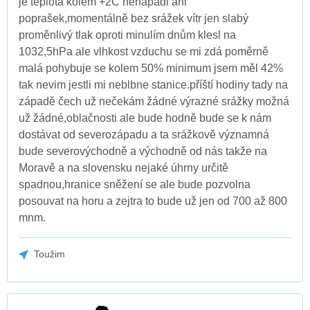
je teplota kolem +2C nenapadl ani
poprašek,momentálně bez srážek vítr jen slabý
proměnlivý tlak oproti minulím dnům klesl na
1032,5hPa ale vlhkost vzduchu se mi zdá poměrně
malá pohybuje se kolem 50% minimum jsem měl 42%
tak nevim jestli mi neblbne stanice.příští hodiny tady na
západě čech už nečekám žádné výrazné srážky možná
už žádné,oblačnosti ale bude hodně bude se k nám
dostávat od severozápadu a ta srážkově významná
bude severovýchodně a východně od nás takže na
Moravě a na slovensku nejaké úhrny určitě
spadnou,hranice sněžení se ale bude pozvolna
posouvat na horu a zejtra to bude už jen od 700 až 800
mnm.
Toužim