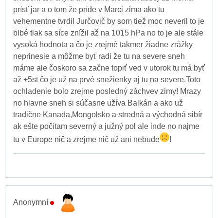
prísť jar a o tom že príde v Marci zima ako tu
vehementne tvrdil Jurčovič by som tiež moc neveril to je
blbé tlak sa síce znížil až na 1015 hPa no to je ale stále
vysoká hodnota a čo je zrejmé takmer žiadne zrážky
neprinesie a môžme byť radi že tu na severe sneh
máme ale čoskoro sa začne topiť ved v utorok tu má byť
až +5st čo je už na prvé snežienky aj tu na severe.Toto
ochladenie bolo zrejme posledný záchvev zimy! Mrazy
no hlavne sneh si súčasne užíva Balkán a ako už
tradične Kanada,Mongolsko a stredná a východná sibír
ak ešte počítam severný a južný pol ale inde no najme
tu v Europe nič a zrejme nič už ani nebude
!
Anonymní