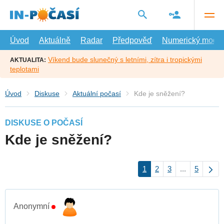
Přejít
na
hlavní
obsah
Úvod
Aktuálně
Radar
Předpověď
Numerický model
Víkend bude slunečný s letními, zítra i tropickými
AKTUALITA:
teplotami
Úvod
Diskuse
Aktuální počasí
Kde je sněžení?
DISKUSE O POČASÍ
Kde je sněžení?
1
2
3
...
5
Anonymní