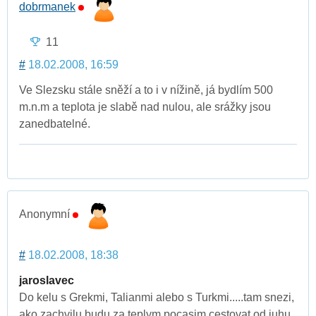
dobrmanek
11
#
18.02.2008, 16:59
Ve Slezsku stále sněží a to i v nížině, já bydlím 500
m.n.m a teplota je slabě nad nulou, ale srážky jsou
zanedbatelné.
Anonymní
#
18.02.2008, 18:38
jaroslavec
Do kelu s Grekmi, Talianmi alebo s Turkmi.....tam snezi,
ako zachvilu budu za teplym pocasim cestovat od juhu