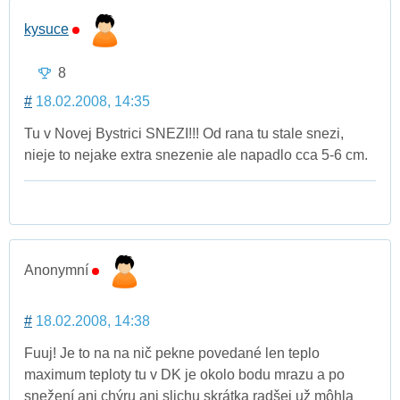
kysuce
8
#
18.02.2008, 14:35
Tu v Novej Bystrici SNEZI!!! Od rana tu stale snezi,
nieje to nejake extra snezenie ale napadlo cca 5-6 cm.
Anonymní
#
18.02.2008, 14:38
Fuuj! Je to na na nič pekne povedané len teplo
maximum teploty tu v DK je okolo bodu mrazu a po
snežení ani chýru ani slichu skrátka radšej už môhla