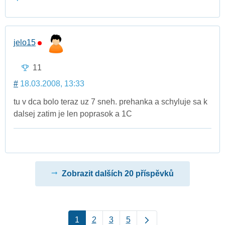
jelo15
11
#
18.03.2008, 13:33
tu v dca bolo teraz uz 7 sneh. prehanka a schyluje sa k
dalsej zatim je len poprasok a 1C
Zobrazit dalších 20 příspěvků
1
2
3
5