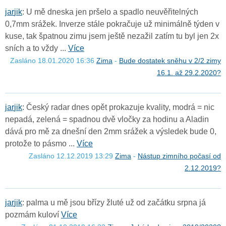
j
a
r
j
i
k
: U mě dneska jen pršelo a spadlo neuvěřitelných
0,7mm srážek. Inverze stále pokračuje už minimálně týden v
kuse, tak špatnou zimu jsem ještě nezažil zatím tu byl jen 2x
sních a to vždy ...
Více
Zasláno 18.01.2020 16:36
Zima
-
Bude dostatek sněhu v 2/2 zimy
16.1. až 29.2.2020?
j
a
r
j
i
k
: Český radar dnes opět prokazuje kvality, modrá = nic
nepadá, zelená = spadnou dvě vločky za hodinu a Aladin
dává pro mě za dnešní den 2mm srážek a výsledek bude 0,
protože to pásmo ...
Více
Zasláno 12.12.2019 13:29
Zima
-
Nástup zimního počasí od
2.12.2019?
j
a
r
j
i
k
: palma u mě jsou břízy žluté už od začátku srpna já
pozmám kuloví
Více