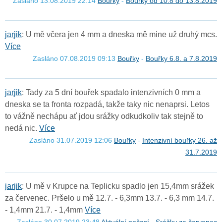
Zasláno 13.08.2019 22:14
Bouřky
-
Bouřky od 10.8 do 13.8.2019
j
a
r
j
i
k
: U mě včera jen 4 mm a dneska mě mine už druhý mcs.
Více
Zasláno 07.08.2019 09:13
Bouřky
-
Bouřky 6.8. a 7.8.2019
j
a
r
j
i
k
: Tady za 5 dní bouřek spadalo intenzivních 0 mm a
dneska se ta fronta rozpadá, takže taky nic nenaprsi. Letos
to vážně nechápu ať jdou srážky odkudkoliv tak stejně to
nedá nic.
Více
Zasláno 31.07.2019 12:06
Bouřky
-
Intenzivní bouřky 26. až
31.7.2019
j
a
r
j
i
k
: U mě v Krupce na Teplicku spadlo jen 15,4mm srážek
za červenec. Pršelo u mě 12.7. - 6,3mm 13.7. - 6,3 mm 14.7.
- 1,4mm 21.7. - 1,4mm
Více
Zasláno 30.07.2019 23:48
Aktuální počasí
-
Srážky za červenec