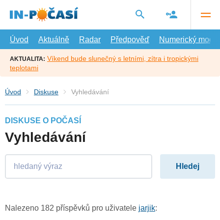
Přejít
na
hlavní
obsah
Úvod
Aktuálně
Radar
Předpověď
Numerický model
Víkend bude slunečný s letními, zítra i tropickými
AKTUALITA:
teplotami
Úvod
Diskuse
Vyhledávání
DISKUSE O POČASÍ
Vyhledávání
Nalezeno 182 příspěvků pro uživatele
jarjik
: