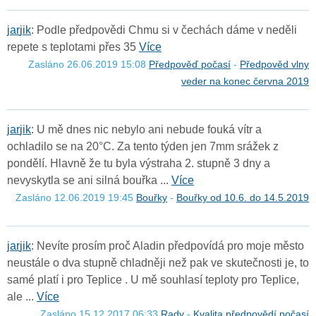
j
a
r
j
i
k
: Podle předpovědi Chmu si v čechách dáme v neděli
repete s teplotami přes 35
Více
Zasláno 26.06.2019 15:08
Předpověď počasí
-
Předpověd vlny
veder na konec června 2019
j
a
r
j
i
k
: U mě dnes nic nebylo ani nebude fouká vítr a
ochladilo se na 20°C. Za tento týden jen 7mm srážek z
pondělí. Hlavně že tu byla výstraha 2. stupně 3 dny a
nevyskytla se ani silná bouřka ...
Více
Zasláno 12.06.2019 19:45
Bouřky
-
Bouřky od 10.6. do 14.5.2019
j
a
r
j
i
k
: Nevíte prosím proč Aladin předpovídá pro moje město
neustále o dva stupně chladněji než pak ve skutečnosti je, to
samé platí i pro Teplice . U mě souhlasí teploty pro Teplice,
ale ...
Více
Zasláno 15.12.2017 06:33
Rady
-
Kvalita předpovědí počasí