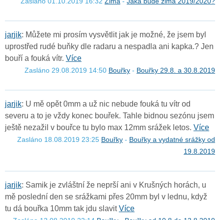
Zasláno 01.10.2019 16:32
Zima
-
Jaká bude zima 2019/2020?
j
a
r
j
i
k
: Můžete mi prosím vysvětlit jak je možné, že jsem byl
uprostřed rudé buňky dle radaru a nespadla ani kapka.? Jen
bouří a fouká vítr.
Více
Zasláno 29.08.2019 14:50
Bouřky
-
Bouřky 29.8. a 30.8.2019
j
a
r
j
i
k
: U mě opět 0mm a už nic nebude fouká tu vítr od
severu a to je vždy konec bouřek. Tahle bidnou sezónu jsem
ještě nezažil v bouřce tu bylo max 12mm srážek letos.
Více
Zasláno 18.08.2019 23:25
Bouřky
-
Bouřky a vydatné srážky od
19.8.2019
j
a
r
j
i
k
: Samik je zvláštní že neprší ani v Krušných horách, u
mě poslední den se srážkami přes 20mm byl v lednu, když
tu dá bouřka 10mm tak jdu slavit
Více