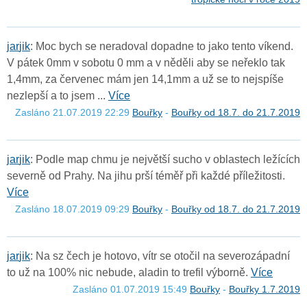
j
a
r
j
i
k
: Moc bych se neradoval dopadne to jako tento víkend.
V pátek 0mm v sobotu 0 mm a v něděli aby se neřeklo tak
1,4mm, za červenec mám jen 14,1mm a už se to nejspíše
nezlepší a to jsem ...
Více
Zasláno 21.07.2019 22:29
Bouřky
-
Bouřky od 18.7. do 21.7.2019
j
a
r
j
i
k
: Podle map chmu je největší sucho v oblastech ležících
severně od Prahy. Na jihu prší téměř při každé příležitosti.
Více
Zasláno 18.07.2019 09:29
Bouřky
-
Bouřky od 18.7. do 21.7.2019
j
a
r
j
i
k
: Na sz čech je hotovo, vítr se otočil na severozápadní
to už na 100% nic nebude, aladin to trefil výborně.
Více
Zasláno 01.07.2019 15:49
Bouřky
-
Bouřky 1.7.2019