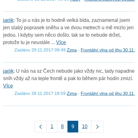
j
a
r
j
i
k
: To jo u nás je to hodně velká bída, zaznamenal jsem
jen slabý poprasek sněhu a ve dvou metrech u mě mrzlo jen
jedou. I kdyby sem něco došlo, tak se to nebude držet,
protože tu je neustále ...
Více
Zasláno 29.11.2017 09:49
Zima
-
Frontální vlna od jihu 30.11.
j
a
r
j
i
k
: U nás na sz Čech nebude jako vždy nic, tady napadne
sníh vždy až na teple frontě a pak to během pár hodin zmizí.
Více
Zasláno 28.11.2017 18:59
Zima
-
Frontální vlna od jihu 30.11.
1
8
9
10