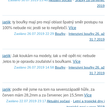
2019
j
a
r
j
i
k
: ty bouřky mají pro mojí oblast špatný směr postupu na
100% nebude nic jestli se to nepřetočí.
Více
Zasláno 26.07.2019 22:29
Bouřky
-
Intenzivní bouřky 26. až
31.7.2019
j
a
r
j
i
k
: Jak koukám na modely, tak u mě opět nic nebude
,letos to je opravdu zoufalství s bouřkami.
Více
Zasláno 26.07.2019 14:58
Bouřky
-
Intenzivní bouřky 26. až
31.7.2019
j
a
r
j
i
k
: podle mě jsme na tom na severozápadě hůře, za
červen mám 28,2mm a za červenec jen 15,5mm
Více
Zasláno 22.07.2019 23:17
Aktuální počasí
-
Letní a tropické dny i
tropické noci v roce 2019