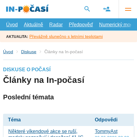
Přejít
na
hlavní
obsah
Úvod
Aktuálně
Radar
Předpověď
Numerický model
Převážně slunečno s letními teplotami
AKTUALITA:
Úvod
Diskuse
Články na In-počasí
DISKUSE O POČASÍ
Články na In-počasí
Poslední témata
Téma
Odpovědi
Některé víkendové akce se ruší,
TommyAst