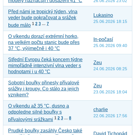
modely naznačují i dosažení 41 °C
26.06.2026 23:02
Před námi je tropický týden, vlna
Lukasino
veder bude pokračovat a srážek
25.06.2026 18:15
1
2
3
...
7
bude málo
O víkendu dorazí extrémní horko,
In-počasí
na velkém počtu stanic bude přes
25.06.2026 09:40
37 °C, výjimečně i 40 °C
Střední Evropu čeká koncem týdne
Zeu
mimořádně intenzivní vlna veder s
24.06.2026 08:25
hodnotami i u 40 °C
Sobotní bouřky přinesly přívalové
Zeu
srážky i kroupy. Co stálo za jejich
23.06.2026 18:04
vznikem?
O víkendu až 35 °C, dusno a
charlie
odpoledne silné bouřky s
22.06.2026 17:56
1
2
3
...
8
přívalovými srážkami
Prudké bouřky zasáhly Česko také
David Tichopád