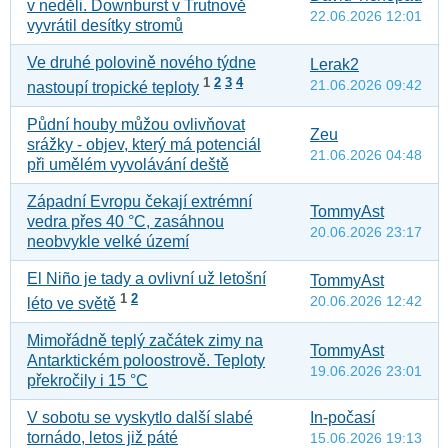
v neděli. Downburst v Trutnově
22.06.2026 12:01
vyvrátil desítky stromů
Ve druhé polovině nového týdne
Lerak2
1
2
3
4
21.06.2026 09:42
nastoupí tropické teploty
Půdní houby můžou ovlivňovat
Zeu
srážky - objev, který má potenciál
21.06.2026 04:48
při umělém vyvolávání deště
Západní Evropu čekají extrémní
TommyAst
vedra přes 40 °C, zasáhnou
20.06.2026 23:17
neobvykle velké území
El Niño je tady a ovlivní už letošní
TommyAst
1
2
20.06.2026 12:42
léto ve světě
Mimořádně teplý začátek zimy na
TommyAst
Antarktickém poloostrově. Teploty
19.06.2026 23:01
překročily i 15 °C
V sobotu se vyskytlo další slabé
In-počasí
tornádo, letos již páté
15.06.2026 19:13