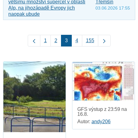
většímu množství supercel v oblasti
Třemšín
Alp, na jihozápadě Evropy jich
03.06.2026 17:55
naopak ubude
1
2
3
4
155
GFS výstup z 23:59 na
16.8.
Autor:
andy206