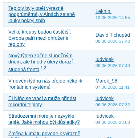
Teploty byly opět výrazně
Leknín.
podprůměrné, v Alpách zelené
13.06.2026 14:55
louky pokryl sníh
Velké kroupy budou častější.
David Tichopád
Evropa patří mezi ohrožené
09.06.2026 17:42
regiony
Nový týden začne slunečným
ludvicek
dnem, ale hned v úterý dorazí
09.06.2026 07:40
1
2
studená fronta
V novém týdnu nás přejde několik
Marek_98
frontálních systémů
07.06.2026 11:41
El Niño se vrací a může přinést
ludvicek
rekordní teploty
06.06.2026 07:32
Středozemní moře je nezvykle
ludvicek
teplé. Jaké mohou být důsledky?
04.06.2026 23:03
Změna klimatu povede k výrazně