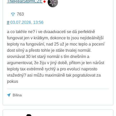
TheRealStormCZE
763
#
03.07.2026, 13:56
a co takhle ne? i ve dvaadvaceti se dá perfektně
fungovat jen v krátkym, dokonce to jsou nejideálnější
teploty na fungování, nad 25 už je moc teplo a pocení
dost silný a přesto tohle je stále trvalej normál.
srovnávat 30 let starý normál s tím dnešním a
argumentovat, že žiju v jiný době, přitom je ten nárůst
teploty tax extrémně rychlý a pro evoluci naprosto
vražedný? asi můžu maximálně tak pogratulovat za
pokus
Bílina