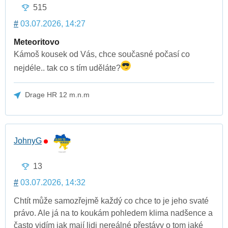
515
#
03.07.2026, 14:27
Meteoritovo
Kámoš kousek od Vás, chce současné počasí co
nejdéle.. tak co s tím uděláte?
Drage HR 12 m.n.m
JohnyG
13
#
03.07.2026, 14:32
Chtít může samozřejmě každý co chce to je jeho svaté
právo. Ale já na to koukám pohledem klima nadšence a
často vidím jak mají lidi nereálné přestávy o tom jaké