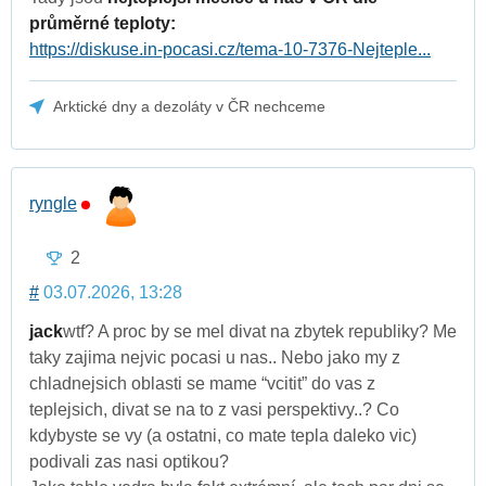
průměrné teploty:
https://diskuse.in-pocasi.cz/tema-10-7376-Nejteple...
Arktické dny a dezoláty v ČR nechceme
ryngle
2
#
03.07.2026, 13:28
jack
wtf? A proc by se mel divat na zbytek republiky? Me
taky zajima nejvic pocasi u nas.. Nebo jako my z
chladnejsich oblasti se mame “vcitit” do vas z
teplejsich, divat se na to z vasi perspektivy..? Co
kdybyste se vy (a ostatni, co mate tepla daleko vic)
podivali zas nasi optikou?