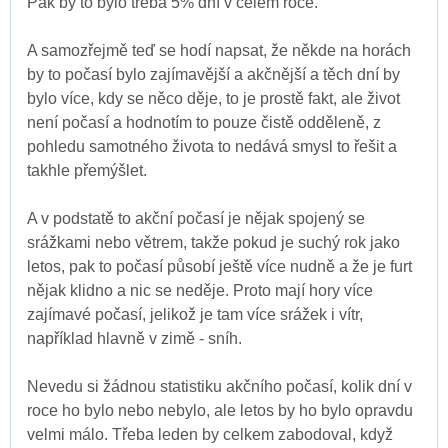
Pak by to bylo třeba 5% dní v celém roce.
A samozřejmě teď se hodí napsat, že někde na horách
by to počasí bylo zajímavější a akčnější a těch dní by
bylo více, kdy se něco děje, to je prostě fakt, ale život
není počasí a hodnotím to pouze čistě odděleně, z
pohledu samotného života to nedává smysl to řešit a
takhle přemýšlet.
A v podstatě to akční počasí je nějak spojený se
srážkami nebo větrem, takže pokud je suchý rok jako
letos, pak to počasí působí ještě více nudně a že je furt
nějak klidno a nic se neděje. Proto mají hory více
zajímavé počasí, jelikož je tam více srážek i vítr,
například hlavně v zimě - sníh.
Nevedu si žádnou statistiku akčního počasí, kolik dní v
roce ho bylo nebo nebylo, ale letos by ho bylo opravdu
velmi málo. Třeba leden by celkem zabodoval, když