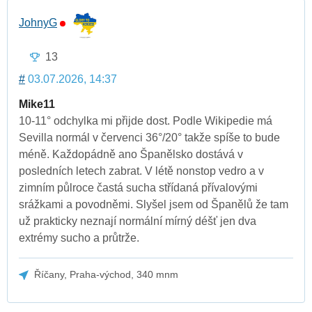
JohnyG
13
#
03.07.2026, 14:37
Mike11
10-11° odchylka mi přijde dost. Podle Wikipedie má
Sevilla normál v červenci 36°/20° takže spíše to bude
méně. Každopádně ano Španělsko dostává v
posledních letech zabrat. V létě nonstop vedro a v
zimním půlroce častá sucha střídaná přívalovými
srážkami a povodněmi. Slyšel jsem od Španělů že tam
už prakticky neznají normální mírný déšť jen dva
extrémy sucho a průtrže.
Říčany, Praha-východ, 340 mnm