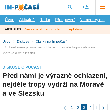
Přejít
na
hlavní
obsah
Úvod
Aktuálně
Radar
Předpověď
Numerický model
Převážně slunečno s letními teplotami
AKTUALITA:
Úvod
Diskuse
Články na In-počasí
Před námi je výrazné ochlazení, nejdéle tropy vydrží na
Moravě a ve Slezsku
DISKUSE O POČASÍ
Před námi je výrazné ochlazení,
nejdéle tropy vydrží na Moravě
a ve Slezsku
1
2
3
4
5