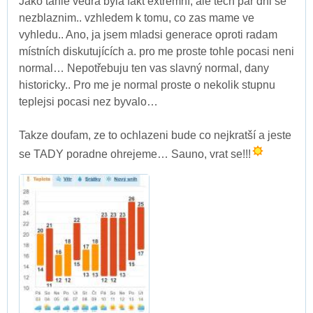
Jako tahle vedra byla fakt extrémní, ale tech par dni se
nezblaznim.. vzhledem k tomu, co zas mame ve
vyhledu.. Ano, ja jsem mladsi generace oproti radam
místních diskutujících a. pro me proste tohle pocasi neni
normal… Nepotřebuju ten vas slavný normal, dany
historicky.. Pro me je normal proste o nekolik stupnu
teplejsi pocasi nez byvalo…
Takze doufam, ze to ochlazeni bude co nejkratší a jeste
se TADY poradne ohrejeme… Sauno, vrat se!!!