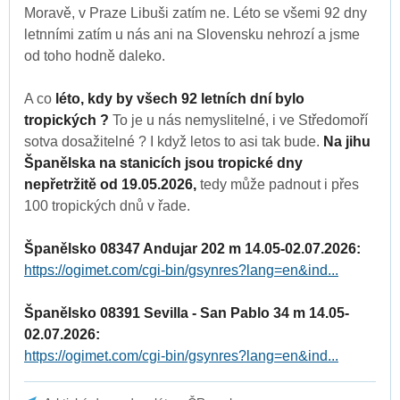
Moravě, v Praze Libuši zatím ne. Léto se všemi 92 dny
letnními zatím u nás ani na Slovensku nehrozí a jsme
od toho hodně daleko.
A co
léto, kdy by všech 92 letních dní bylo
tropických ?
To je u nás nemyslitelné, i ve Středomoří
sotva dosažitelné ? I když letos to asi tak bude.
Na jihu
Španělska na stanicích jsou tropické dny
nepřetržitě od 19.05.2026,
tedy může padnout i přes
100 tropických dnů v řade.
Španělsko 08347 Andujar 202 m 14.05-02.07.2026:
https://ogimet.com/cgi-bin/gsynres?lang=en&ind...
Španělsko 08391 Sevilla - San Pablo 34 m 14.05-
02.07.2026:
https://ogimet.com/cgi-bin/gsynres?lang=en&ind...