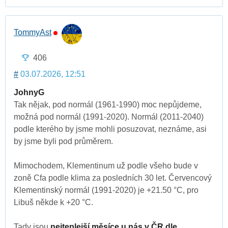
TommyAst
406
#
03.07.2026, 12:51
JohnyG
Tak nějak, pod normál (1961-1990) moc nepůjdeme,
možná pod normál (1991-2020). Normál (2011-2040)
podle kterého by jsme mohli posuzovat, neznáme, asi
by jsme byli pod průměrem.
Mimochodem, Klementinum už podle všeho bude v
zoně Cfa podle klima za posledních 30 let. Červencový
Klementinský normál (1991-2020) je +21.50 °C, pro
Libuš někde k +20 °C.
Tady jsou
nejteplejší měsíce u nás v ČR dle