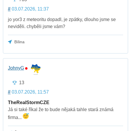
#
03.07.2026, 11:37
jo yor3 z meteoritu dopadl, je zpátky, dlouho jsme se
neviděli. chyběli jsme vám?
Bílina
JohnyG
13
#
03.07.2026, 11:57
TheRealStormCZE
Já si také říkal že to bude nějaká tahle stará známá
firma...