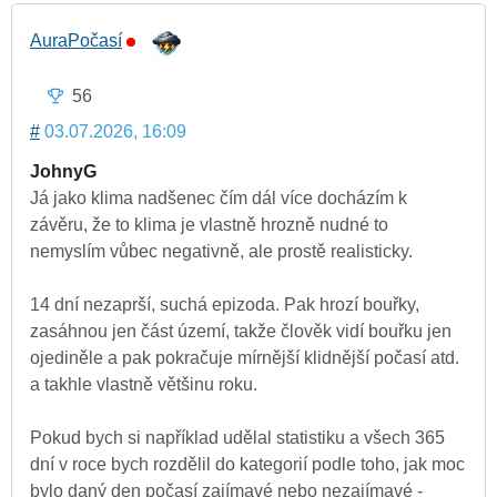
AuraPočasí
56
#
03.07.2026, 16:09
JohnyG
Já jako klima nadšenec čím dál více docházím k
závěru, že to klima je vlastně hrozně nudné to
nemyslím vůbec negativně, ale prostě realisticky.
14 dní nezaprší, suchá epizoda. Pak hrozí bouřky,
zasáhnou jen část území, takže člověk vidí bouřku jen
ojediněle a pak pokračuje mírnější klidnější počasí atd.
a takhle vlastně většinu roku.
Pokud bych si například udělal statistiku a všech 365
dní v roce bych rozdělil do kategorií podle toho, jak moc
bylo daný den počasí zajímavé nebo nezajímavé -