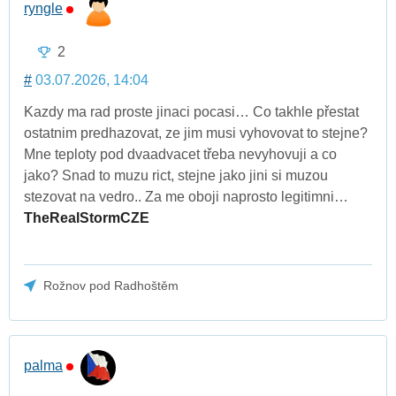
ryngle
2
#
03.07.2026, 14:04
Kazdy ma rad proste jinaci pocasi… Co takhle přestat
ostatnim predhazovat, ze jim musi vyhovovat to stejne?
Mne teploty pod dvaadvacet třeba nevyhovuji a co
jako? Snad to muzu rict, stejne jako jini si muzou
stezovat na vedro.. Za me oboji naprosto legitimni…
TheRealStormCZE
Rožnov pod Radhoštěm
palma