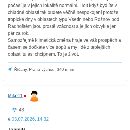
počasí je v jejich lokalitě normální. Holt když bydlíte v
chladné oblasti tak budete věčně nespokojení protože
tropické dny v oblastech typu Vsetín nebo Rožnov pod
Radhoštěm jsou prostě vzácnost a je jich obvykle jen
pár za rok.
Samozřejmě klimatická změna hraje ve váš prospěch a
časem se dočkáte více tropů a my lidé z teplejších
oblastí tu asi chcipnem. To je život.
Říčany, Praha-východ, 340 mnm
Mike11
43
#
03.07.2026, 14:32
JohnyG