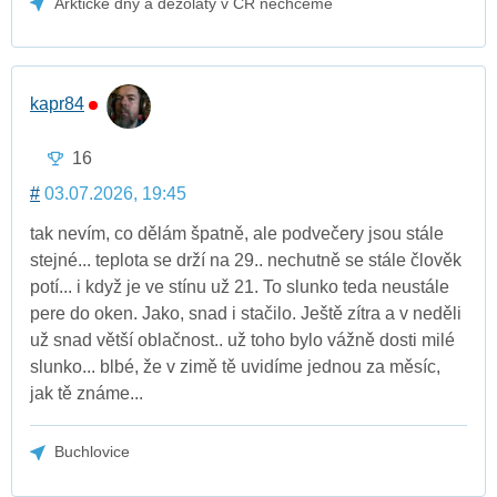
Arktické dny a dezoláty v ČR nechceme
kapr84
16
#
03.07.2026, 19:45
tak nevím, co dělám špatně, ale podvečery jsou stále
stejné... teplota se drží na 29.. nechutně se stále člověk
potí... i když je ve stínu už 21. To slunko teda neustále
pere do oken. Jako, snad i stačilo. Ještě zítra a v neděli
už snad větší oblačnost.. už toho bylo vážně dosti milé
slunko... blbé, že v zimě tě uvidíme jednou za měsíc,
jak tě známe...
Buchlovice