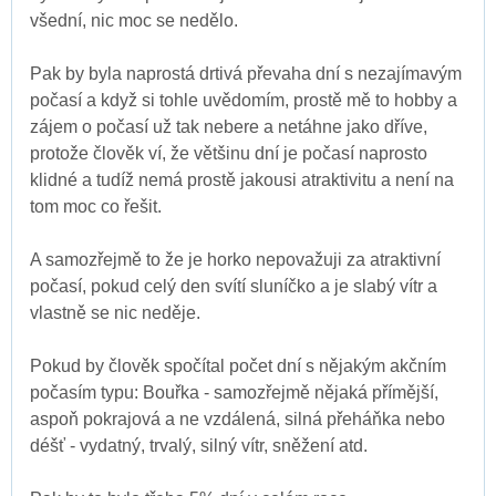
všední, nic moc se nedělo.
Pak by byla naprostá drtivá převaha dní s nezajímavým
počasí a když si tohle uvědomím, prostě mě to hobby a
zájem o počasí už tak nebere a netáhne jako dříve,
protože člověk ví, že většinu dní je počasí naprosto
klidné a tudíž nemá prostě jakousi atraktivitu a není na
tom moc co řešit.
A samozřejmě to že je horko nepovažuji za atraktivní
počasí, pokud celý den svítí sluníčko a je slabý vítr a
vlastně se nic neděje.
Pokud by člověk spočítal počet dní s nějakým akčním
počasím typu: Bouřka - samozřejmě nějaká přímější,
aspoň pokrajová a ne vzdálená, silná přeháňka nebo
déšť - vydatný, trvalý, silný vítr, sněžení atd.