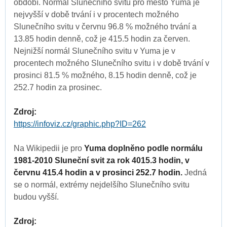
období. Normál Slunečního svitu pro město Yuma je
nejvyšší v době trvání i v procentech možného
Slunečního svitu v červnu 96.8 % možného trvání a
13.85 hodin denně, což je 415.5 hodin za červen.
Nejnižší normál Slunečního svitu v Yuma je v
procentech možného Slunečního svitu i v době trvání v
prosinci 81.5 % možného, 8.15 hodin denně, což je
252.7 hodin za prosinec.
Zdroj:
https://infoviz.cz/graphic.php?ID=262
Na Wikipedii je pro
Yuma doplněno podle normálu
1981-2010 Sluneční svit za rok 4015.3 hodin, v
červnu 415.4 hodin a v prosinci 252.7 hodin.
Jedná
se o normál, extrémy nejdelšího Slunečního svitu
budou vyšší.
Zdroj: