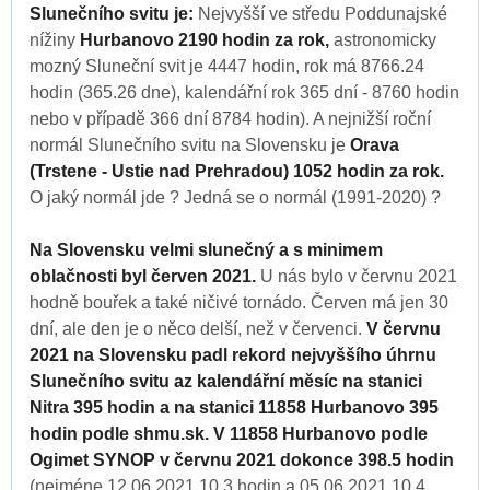
Slunečního svitu je:
Nejvyšší ve středu Poddunajské
nížiny
Hurbanovo 2190 hodin za rok,
astronomicky
mozný Sluneční svit je 4447 hodin, rok má 8766.24
hodin (365.26 dne), kalendářní rok 365 dní - 8760 hodin
nebo v případě 366 dní 8784 hodin). A nejnižší roční
normál Slunečního svitu na Slovensku je
Orava
(Trstene - Ustie nad Prehradou) 1052 hodin za rok.
O jaký normál jde ? Jedná se o normál (1991-2020) ?
Na Slovensku velmi slunečný a s minimem
oblačnosti byl červen 2021.
U nás bylo v červnu 2021
hodně bouřek a také ničivé tornádo. Červen má jen 30
dní, ale den je o něco delší, než v červenci.
V červnu
2021 na Slovensku padl rekord nejvyššího úhrnu
Slunečního svitu az kalendářní měsíc na stanici
Nitra 395 hodin a na stanici 11858 Hurbanovo 395
hodin podle shmu.sk. V 11858 Hurbanovo podle
Ogimet SYNOP v červnu 2021 dokonce 398.5 hodin
(nejméne 12.06.2021 10.3 hodin a 05.06.2021 10.4