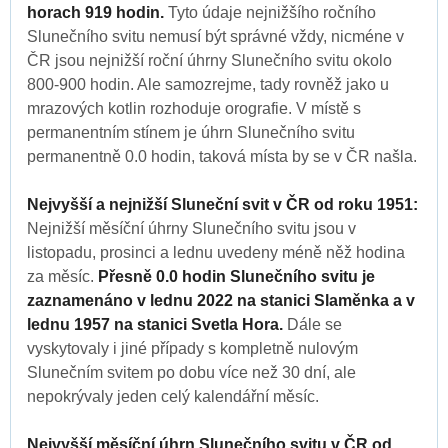
horach 919 hodin.
Tyto údaje nejnižšího ročního
Slunečního svitu nemusí být správné vždy, nicméne v
ČR jsou nejnižší roční úhrny Slunečního svitu okolo
800-900 hodin. Ale samozrejme, tady rovněž jako u
mrazových kotlin rozhoduje orografie. V místě s
permanentním stínem je úhrn Slunečního svitu
permanentně 0.0 hodin, taková místa by se v ČR našla.
Nejvyšší a nejnižší Sluneční svit v ČR od roku 1951:
Nejnižší měsíční úhrny Slunečního svitu jsou v
listopadu, prosinci a lednu uvedeny méně něž hodina
za měsíc.
Přesně 0.0 hodin Slunečního svitu je
zaznamenáno v lednu 2022 na stanici Slaměnka a v
lednu 1957 na stanici Svetla Hora.
Dále se
vyskytovaly i jiné případy s kompletně nulovým
Slunečním svitem po dobu více než 30 dní, ale
nepokrývaly jeden celý kalendářní měsíc.
Nejvyšší měsíční úhrn Slunečního svitu v ČR od