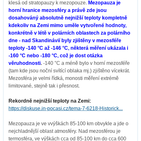
klesá od stratopauzy k mezopouze.
Mezopauza je
horní hranice mezosféry a právě zde jsou
dosahováný absolutně nejnižší teploty kompletně
kdekoliv na Zemi mimo uměle vytvořené hodnoty,
konkrétně v létě v polárních oblastech za polárního
dne - nad Skandinávií byly zjištěny v mezosféře
teploty -140 °C až -146 °C, některá měření ukázala i
-160 °C nebo -180 °C, což je dost otázka
věruhodnosti
.
-140 °C a méně bylo v horní mezosféře
(tam kde jsou noční svítící oblaka mj.) zjištěno vícekrát.
Mezosféra je velmi řídká, monosti měření extrémě
limitované, stejně tak i přesnost.
Rekordně nejnižší teploty na Zemi:
https://diskuse.in-pocasi.cz/tema-7-6218-Historick...
Mezopauza je ve vvýškách 85-100 km obvykle a jde o
nejchladnější oblast atmosféry. Nad mezosférou je
termosféra, ve výškách cca od 85-100 km do cca 600