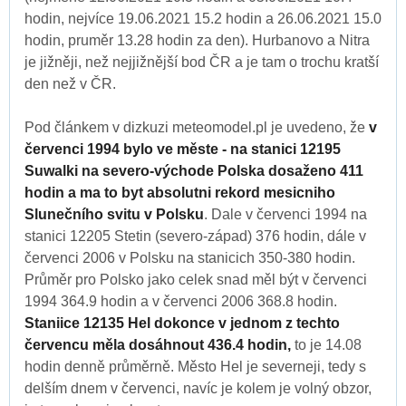
hodin, nejvíce 19.06.2021 15.2 hodin a 26.06.2021 15.0
hodin, pruměr 13.28 hodin za den). Hurbanovo a Nitra
je jižněji, než nejjižnější bod ČR a je tam o trochu kratší
den než v ČR.
Pod článkem v dizkuzi meteomodel.pl je uvedeno, že
v
červenci 1994 bylo ve měste - na stanici 12195
Suwalki na severo-východe Polska dosaženo 411
hodin a ma to byt absolutni rekord mesicniho
Slunečního svitu v Polsku
. Dale v červenci 1994 na
stanici 12205 Stetin (severo-západ) 376 hodin, dále v
červenci 2006 v Polsku na stanicich 350-380 hodin.
Průměr pro Polsko jako celek snad měl být v červenci
1994 364.9 hodin a v červenci 2006 368.8 hodin.
Staniice 12135 Hel dokonce v jednom z techto
červencu měla dosáhnout 436.4 hodin,
to je 14.08
hodin denně průměrně. Město Hel je severneji, tedy s
delším dnem v červenci, navíc je kolem je volný obzor,