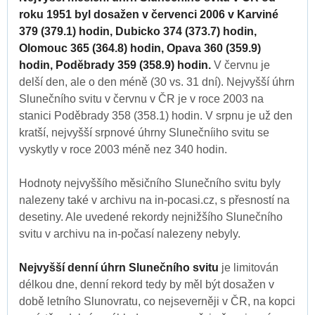
roku 1951 byl dosažen v červenci 2006 v Karviné
379 (379.1) hodin, Dubicko 374 (373.7) hodin,
Olomouc 365 (364.8) hodin, Opava 360 (359.9)
hodin, Poděbrady 359 (358.9) hodin.
V červnu je
delší den, ale o den méně (30 vs. 31 dní). Nejvyšší úhrn
Slunečního svitu v červnu v ČR je v roce 2003 na
stanici Poděbrady 358 (358.1) hodin. V srpnu je už den
kratší, nejvyšší srpnové úhrny Slunečníiho svitu se
vyskytly v roce 2003 méně nez 340 hodin.
Hodnoty nejvyššího měsičního Slunečního svitu byly
nalezeny také v archivu na in-pocasi.cz, s přesností na
desetiny. Ale uvedené rekordy nejnižšího Slunečního
svitu v archivu na in-počasí nalezeny nebyly.
Nejvyšší denní úhrn Slunečního svitu
je limitován
délkou dne, denní rekord tedy by měl být dosažen v
době letního Slunovratu, co nejseverněji v ČR, na kopci