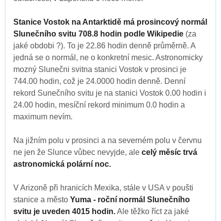
Stanice Vostok na Antarktidě má prosincový normál
Slunečního svitu 708.8 hodin podle Wikipedie
(za
jaké obdobi ?). To je 22.86 hodin denně průměrně. A
jedná se o normál, ne o konkretní mesic. Astronomicky
mozný Slunečni svitna stanici Vostok v prosinci je
744.00 hodin, což je 24.0000 hodin denně. Denní
rekord Sunečního svitu je na stanici Vostok 0.00 hodin i
24.00 hodin, mesíční rekord minimum 0.0 hodin a
maximum nevím.
Na jižním polu v prosinci a na severném polu v červnu
ne jen že Slunce vůbec nevyjde, ale
celý měsíc trvá
astronomická polární noc.
V Arizoně při hranicích Mexika, stále v USA v poušti
stanice a město
Yuma - roční normál Slunečního
svitu je uveden 4015 hodin.
Ale těžko říct za jaké