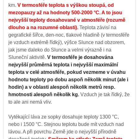
km.
V termosféře teplota s výškou stoupá, od
mezopauzy až na hodnoty 500-2000 °C. A to jsou
nejvyšší teploty dosahované v atmosféře (rozumě
dlouho a na rozumné oblasti).
Teplota závisí na
gegrafické šířce, den-noc, tlakové hladině (v termosféře
je vzduch extrémě řídký), výšce Slunce nad obzorem,
jak jsme daleko do Slunce a velmi výrazně i na
Sluneční aktivitě.
V termosféře je dosahována
nejvyšší průměrná teplota i nejvyšší maximální
teplota v celé atmosféře, pokud vezmeme v úvahu
hodnotu teploty po dobu aspoň několik minut (ale i
hodin) a v oblasti alespoň několik metrů resp.
hmotnosti alespoň několik kg.
Vzduch je tak řídký, že
to ale ani nemá vliv.
Vytékající láva ze sopky dosahuje teploty 1300 °C,
nebo i 1500 °C. Stejnou teplotu bude mít vzduch nad
lávou. A při povrchu Země jde o nejvyšší přírodně