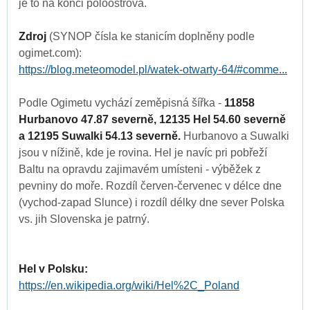
je to na konci poloostrova.
Zdroj
(SYNOP čísla ke stanicím doplněny podle
ogimet.com):
https://blog.meteomodel.pl/watek-otwarty-64/#comme...
Podle Ogimetu vychází zeměpisná šířka -
11858
Hurbanovo 47.87 severně, 12135 Hel 54.60 severně
a 12195 Suwalki 54.13 severně.
Hurbanovo a Suwalki
jsou v nížině, kde je rovina. Hel je navíc pri pobřeží
Baltu na opravdu zajimavém umísteni - výběžek z
pevniny do moře. Rozdíl červen-červenec v délce dne
(vychod-zapad Slunce) i rozdíl délky dne sever Polska
vs. jih Slovenska je patrný.
Hel v Polsku:
https://en.wikipedia.org/wiki/Hel%2C_Poland