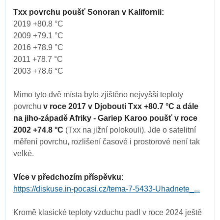
Txx povrchu poušť Sonoran v Kalifornii:
2019 +80.8 °C
2009 +79.1 °C
2016 +78.9 °C
2011 +78.7 °C
2003 +78.6 °C
Mimo tyto dvě místa bylo zjištěno nejvyšší teploty
povrchu
v roce 2017 v Djobouti Txx +80.7 °C a dále
na jiho-západě Afriky - Gariep Karoo poušť v roce
2002 +74.8 °C
(Txx na jižní polokouli). Jde o satelitní
měření povrchu, rozlišení časové i prostorové není tak
velké.
Více v předchozím příspěvku:
https://diskuse.in-pocasi.cz/tema-7-5433-Uhadnete_...
Kromě klasické teploty vzduchu padl v roce 2024 ještě