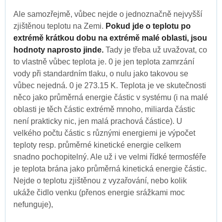
Ale samozřejmě, vůbec nejde o jednoznačně nejvyšší
zjištěnou teplotu na Zemi.
Pokud jde o teplotu po
extrémě krátkou dobu na extrémě malé oblasti, jsou
hodnoty naprosto jinde.
Tady je třeba už uvažovat, co
to vlastně vůbec teplota je. 0 je jen teplota zamrzání
vody při standardním tlaku, o nulu jako takovou se
vůbec nejedná. 0 je 273.15 K. Teplota je ve skutečnosti
něco jako průměrná energie částic v systému (i na malé
oblasti je těch částic extrémě mnoho, miliarda částic
není prakticky nic, jen malá prachová částice). U
velkého počtu částic s různými energiemi je výpočet
teploty resp. průměrné kinetické energie celkem
snadno pochopitelný. Ale už i ve velmi řídké termosféře
je teplota brána jako průměrná kinetická energie částic.
Nejde o teplotu zjištěnou z vyzařování, nebo kolik
ukáže čidlo venku (přenos energie srážkami moc
nefunguje),