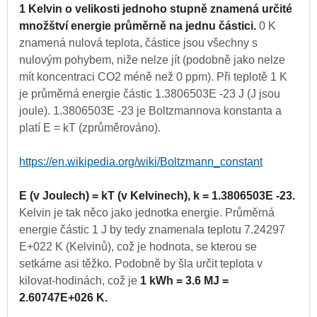
1 Kelvin o velikosti jednoho stupně znamená určité
množštví energie průměrně na jednu částici.
0 K
znamená nulová teplota, částice jsou všechny s
nulovým pohybem, niže nelze jít (podobně jako nelze
mít koncentraci CO2 méně než 0 ppm). Při teplotě 1 K
je průměrná energie částic 1.3806503E -23 J (J jsou
joule). 1.3806503E -23 je Boltzmannova konstanta a
platí E = kT (zprůměrováno).
https://en.wikipedia.org/wiki/Boltzmann_constant
E (v Joulech) = kT (v Kelvinech), k = 1.3806503E -23.
Kelvin je tak něco jako jednotka energie. Průměrná
energie částic 1 J by tedy znamenala teplotu 7.24297
E+022 K (Kelvinů), což je hodnota, se kterou se
setkáme asi těžko. Podobně by šla určit teplota v
kilovat-hodinách, což je
1 kWh = 3.6 MJ =
2.60747E+026 K.