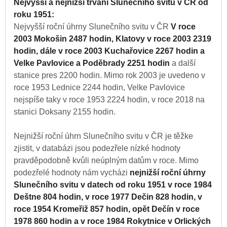
Nejvyšší a nejnižší trvání Slunečního svitu v ČR od
roku 1951:
Nejvyšší roční úhrny Slunečního svitu v ČR
V roce
2003 Mokošin 2487 hodin, Klatovy v roce 2003 2319
hodin, dále v roce 2003 Kuchařovice 2267 hodin a
Velke Pavlovice a Poděbrady 2251 hodin
a další
stanice pres 2200 hodin. Mimo rok 2003 je uvedeno v
roce 1953 Lednice 2244 hodin, Velke Pavlovice
nejspíše taky v roce 1953 2224 hodin, v roce 2018 na
stanici Doksany 2155 hodin.
Nejnižší roční úhrn Slunečního svitu v ČR je těžke
zjistit, v databázi jsou podezřele nízké hodnoty
pravděpodobně kvůli neúplným datům v roce. Mimo
podezřelé hodnoty nám vycházi
nejnižší roční úhrny
Slunečního svitu v datech od roku 1951 v roce 1984
Deštne 804 hodin, v roce 1977 Dečin 828 hodin, v
roce 1954 Kromeřiž 857 hodin, opět Dečín v roce
1978 860 hodin a v roce 1984 Rokytnice v Orlických