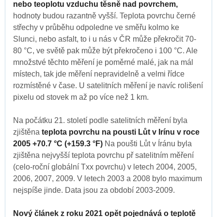
nebo teoplotu vzduchu těsně nad povrchem,
hodnoty budou razantně vyšší. Teplota povrchu černé
střechy v průběhu odpoledne ve směřu kolmo ke
Slunci, nebo asfalt, to i u nás v ČR může překročit 70-
80 °C, ve světě pak může být překročeno i 100 °C. Ale
množstvé těchto měření je poměrné malé, jak na mál
místech, tak jde měření nepravidelně a velmi řídce
rozmístěné v čase. U satelitních měření je navíc rolišení
pixelu od stovek m až po více než 1 km.
Na počátku 21. století podle satelitních měření byla
zjištěna
teplota povrchu na pousti Lůt v Irínu v roce
2005 +70.7 °C (+159.3 °F)
Na poušti Lůt v Íránu byla
zjištěna nejvyšší teplota povrchu př satelitním měření
(celo-roční globální Txx povrchu) v letech 2004, 2005,
2006, 2007, 2009. V letech 2003 a 2008 bylo maximum
nejspíše jinde. Data jsou za období 2003-2009.
Nový článek z roku 2021 opět pojednává o teplotě