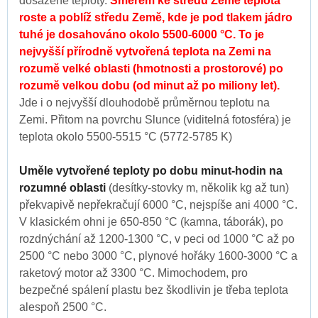
dosažené teploty.
Směrem ke středu Země teplota
roste a poblíž středu Země, kde je pod tlakem jádro
tuhé je dosahováno okolo 5500-6000 °C. To je
nejvyšší přírodně vytvořená teplota na Zemi na
rozumě velké oblasti (hmotnosti a prostorové) po
rozumě velkou dobu (od minut až po miliony let).
Jde i o nejvyšší dlouhodobě průměrnou teplotu na
Zemi. Přitom na povrchu Slunce (viditelná fotosféra) je
teplota okolo 5500-5515 °C (5772-5785 K)
Uměle vytvořené teploty po dobu minut-hodin na
rozumné oblasti
(desítky-stovky m, několik kg až tun)
překvapivě nepřekračují 6000 °C, nejspíše ani 4000 °C.
V klasickém ohni je 650-850 °C (kamna, táborák), po
rozdnýchání až 1200-1300 °C, v peci od 1000 °C až po
2500 °C nebo 3000 °C, plynové hořáky 1600-3000 °C a
raketový motor až 3300 °C. Mimochodem, pro
bezpečné spálení plastu bez škodlivin je třeba teplota
alespoň 2500 °C.