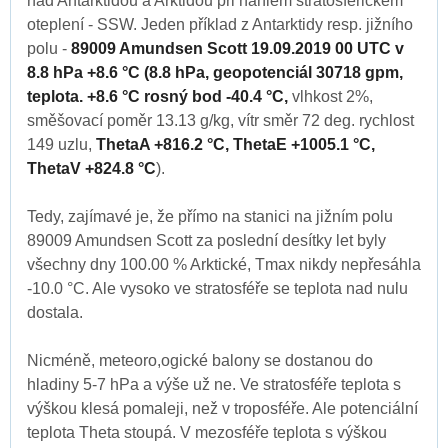
nad Antarktidou a Arktidou při náhlém stratosféřickém
oteplení - SSW. Jeden příklad z Antarktidy resp. jižního
polu -
89009 Amundsen Scott 19.09.2019 00 UTC v
8.8 hPa +8.6 °C (8.8 hPa, geopotenciál 30718 gpm,
teplota. +8.6 °C rosný bod -40.4 °C,
vlhkost 2%,
směšovací poměr 13.13 g/kg, vítr směr 72 deg. rychlost
149 uzlu,
ThetaA +816.2 °C, ThetaE +1005.1 °C,
ThetaV +824.8 °C
).
Tedy, zajímavé je, že přímo na stanici na jižním polu
89009 Amundsen Scott za poslední desítky let byly
všechny dny 100.00 % Arktické, Tmax nikdy nepřesáhla
-10.0 °C. Ale vysoko ve stratosféře se teplota nad nulu
dostala.
Nicméně, meteoro,ogické balony se dostanou do
hladiny 5-7 hPa a výše už ne. Ve stratosféře teplota s
výškou klesá pomaleji, než v troposféře. Ale potenciální
teplota Theta stoupá. V mezosféře teplota s výškou