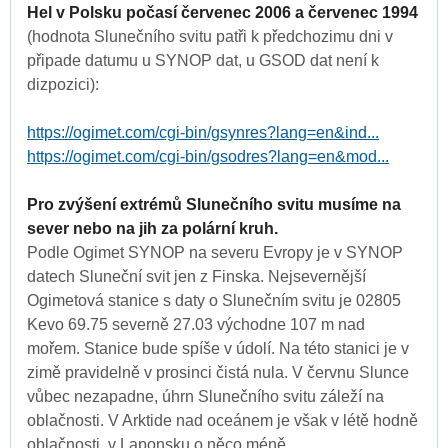
Hel v Polsku počasí červenec 2006 a červenec 1994
(hodnota Slunečního svitu patři k předchozimu dni v
připade datumu u SYNOP dat, u GSOD dat není k
dizpozici):
https://ogimet.com/cgi-bin/gsynres?lang=en&ind...
https://ogimet.com/cgi-bin/gsodres?lang=en&mod...
Pro zvýšení extrémů Slunečního svitu musíme na
sever nebo na jih za polární kruh.
Podle Ogimet SYNOP na severu Evropy je v SYNOP
datech Sluneční svit jen z Finska. Nejsevernější
Ogimetová stanice s daty o Slunečním svitu je 02805
Kevo 69.75 severně 27.03 východne 107 m nad
mořem. Stanice bude spíše v údolí. Na této stanici je v
zimě pravidelně v prosinci čistá nula. V červnu Slunce
vůbec nezapadne, úhrn Slunečního svitu záleží na
oblačnosti. V Arktide nad oceánem je však v létě hodně
oblačnosti, v Laponsku o něco méně.