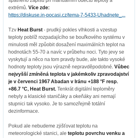
špatného zápisu při manuálním odečtu teploty a
extrémů.
Více zde:
https://diskuse.in-pocasi.cz/tema-7-5433-Uhadnete_...
Tzv
Heat Burst
- prudký pokles vlhkosti a vzestup
teploty poblíž rozpadajícího se bouřkového systému v
minulosti měl způobit dosažení maximálních teplot na
hodnotách 55-70 a navíc v průbehu noci. Tyto jevy se
vyskytují a něco na tom pravdy bude, ale takto vysoké
hodnoty teploty jsou výrazně nepravděpodobné.
Vůbec
nejvyšší zmíněná teplota v jakémkoliv zpravodajství
je v červenci 1967 Abadan v Iránu +188 °F resp.
+86.7 °C, Heat Burst.
Tenkrát digitální teploměry
nebyly a klasické staničáky a okeňáky ani nemají
stupnici tak vysoko. Je to samozřejmě totální
dezinformace.
Pokud ale nebudeme zjišťovat teplotu na
meteorologické stanici, ale
teplotu povrchu venku a