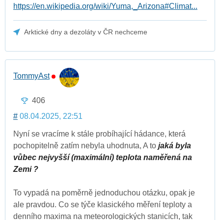
https://en.wikipedia.org/wiki/Yuma,_Arizona#Climat...
Arktické dny a dezoláty v ČR nechceme
TommyAst
406
#
08.04.2025, 22:51
Nyní se vracíme k stále probíhající hádance, která
pochopitelně zatím nebyla uhodnuta, A to
jaká byla
vůbec nejvyšší (maximální) teplota naměřená na
Zemi ?
To vypadá na poměrně jednoduchou otázku, opak je
ale pravdou. Co se týče klasického měření teploty a
denního maxima na meteorologických stanicích, tak