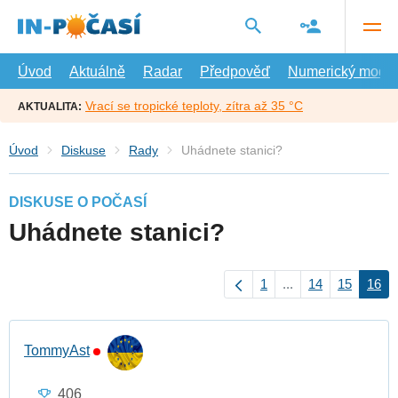
Přejít
na
hlavní
obsah
Úvod
Aktuálně
Radar
Předpověď
Numerický model
Vrací se tropické teploty, zítra až 35 °C
AKTUALITA:
Úvod
Diskuse
Rady
Uhádnete stanici?
DISKUSE O POČASÍ
Uhádnete stanici?
1
...
14
15
16
TommyAst
406