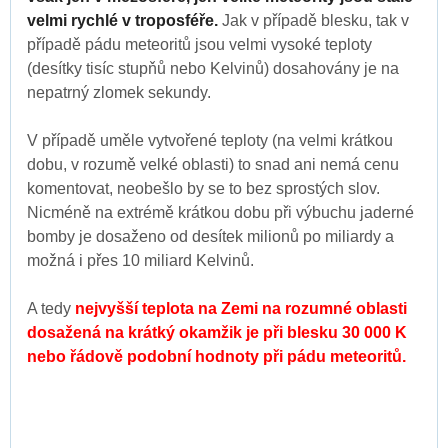
velmi rychlé v troposféře.
Jak v případě blesku, tak v
případě pádu meteoritů jsou velmi vysoké teploty
(desítky tisíc stupňů nebo Kelvinů) dosahovány je na
nepatrný zlomek sekundy.
V případě uměle vytvořené teploty (na velmi krátkou
dobu, v rozumě velké oblasti) to snad ani nemá cenu
komentovat, neobešlo by se to bez sprostých slov.
Nicméně na extrémě krátkou dobu při výbuchu jaderné
bomby je dosaženo od desítek milionů po miliardy a
možná i přes 10 miliard Kelvinů.
A tedy
nejvyšší teplota na Zemi na rozumné oblasti
dosažená na krátký okamžik je při blesku 30 000 K
nebo řádově podobní hodnoty při pádu meteoritů.