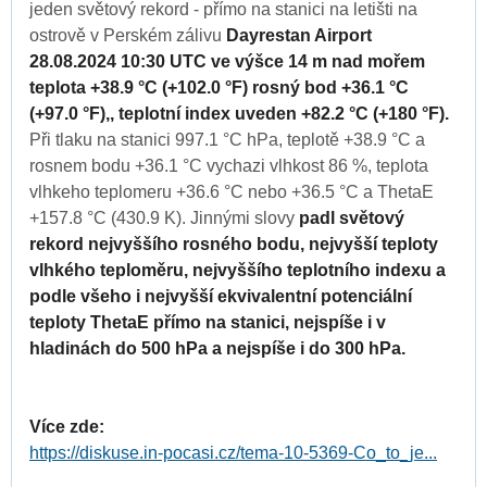
jeden světový rekord - přímo na stanici na letišti na
ostrově v Perském zálivu
Dayrestan Airport
28.08.2024 10:30 UTC ve výšce 14 m nad mořem
teplota +38.9 °C (+102.0 °F) rosný bod +36.1 °C
(+97.0 °F),, teplotní index uveden +82.2 °C (+180 °F).
Při tlaku na stanici 997.1 °C hPa, teplotě +38.9 °C a
rosnem bodu +36.1 °C vychazi vlhkost 86 %, teplota
vlhkeho teplomeru +36.6 °C nebo +36.5 °C a ThetaE
+157.8 °C (430.9 K). Jinnými slovy
padl světový
rekord nejvyššího rosného bodu, nejvyšší teploty
vlhkého teploměru, nejvyššího teplotního indexu a
podle všeho i nejvyšší ekvivalentní potenciální
teploty ThetaE přímo na stanici, nejspíše i v
hladinách do 500 hPa a nejspíše i do 300 hPa.
Více zde:
https://diskuse.in-pocasi.cz/tema-10-5369-Co_to_je...