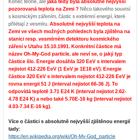
Konec teorie, ale
jaká tedy byla absolutně nejvyšší
pozorovaná teplota na Zemi ?
Něco takového souvisí
s kosmickým zářením, částic s extrémní energií, které
přilétají z vesmíru.
Absolutně nejvyšší teplota na
Zemi ve všech možných pohledech byla zjištěna na
stanici resp. vesmírném detektoru kosmického
záření v Utahu 15.10.1991. Konkrétní částice má
název Oh-My-God particle, ale neví se, o jaký typ
částice šlo. Energie dosáhla 320 EeV s intervalem
nejistot 412-226 EeV (1 EeV je 1E18 eV). Energie
částice 320 EeV s intervalem nejistot 412-226 EeV je
rovna energii 51 J (interval nejistot 66-36 J). To
odpovídá teplotě 3.71 E24 K (interval nejistot 2.62-
4.78 E24 K) a nebo také 5.70E-16 kg (interval nejistot
4.03-7.34 E-16 kg).
Více o částici s absolutně nejvyšší zjištěnou energií
tady:
https://en.wikipedia.org/wiki/Oh-My-God_particle