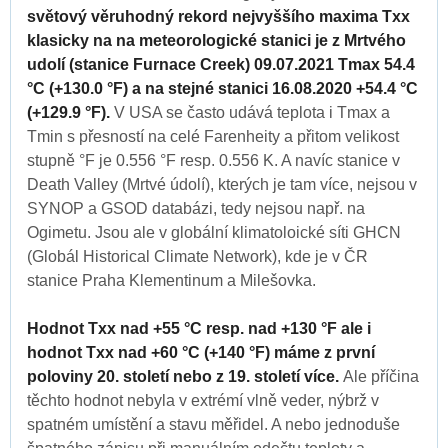
světový věruhodný rekord nejvyššího maxima Txx
klasicky na na meteorologické stanici je z Mrtvého
udolí (stanice Furnace Creek) 09.07.2021 Tmax 54.4
°C (+130.0 °F) a na stejné stanici 16.08.2020 +54.4 °C
(+129.9 °F).
V USA se často udává teplota i Tmax a
Tmin s přesností na celé Farenheity a přitom velikost
stupně °F je 0.556 °F resp. 0.556 K. A navíc stanice v
Death Valley (Mrtvé údolí), kterých je tam více, nejsou v
SYNOP a GSOD databázi, tedy nejsou např. na
Ogimetu. Jsou ale v globální klimatoloické síti GHCN
(Globál Historical Climate Network), kde je v ČR
stanice Praha Klementinum a Milešovka.
Hodnot Txx nad +55 °C resp. nad +130 °F ale i
hodnot Txx nad +60 °C (+140 °F) máme z první
poloviny 20. století nebo z 19. století více.
Ale příčina
těchto hodnot nebyla v extrémí vlně veder, nýbrž v
spatném umístění a stavu měřidel. A nebo jednoduše