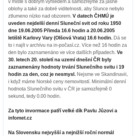
v místě s dobrým výhledem a samozřejmě za jasné
oblohy a také za dobré viditelnosti, aby Slunce nebylo
ztlumeno nízko nad obzorem.
V datech ČHMÚ je
uveden nejdelší denní Sluneční svit od roku 1950
dne 19.06.2005 Přimda 16.6 hodin a 20.06.2005
letiště Karlovy Vary (Olšová Vrata) 16.6 hodin.
Dá se
to i najít v archívu na in-počasí.cz. Více než 16 hodin za
den bylo zaznamenáno ve více dalších případech.
Ve
30. letech 20. století na uzemí dnešní ČR byly
zaznamenány hodnoty trvání Slunečního svitu i 19
hodin za den, coz je nesmysl.
Nejsme ve Skandinavii,
i když máme Norské ceny nemovitostí. Minimální denní
hodnota Slunečního svitu v ČR je samozřejmě 0
sekund, tedy 0.00 hodin.
Za tyto invormace patří velké dík Pavlu Jůzovi a
infomet.cz
Na Slovensku nejvyšší a nejnižší roční normál