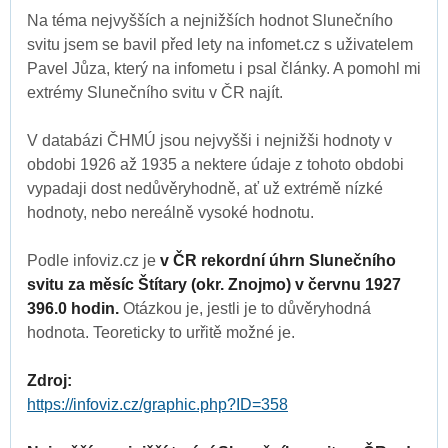
Na téma nejvyšších a nejnižších hodnot Slunečního
svitu jsem se bavil před lety na infomet.cz s uživatelem
Pavel Jůza, který na infometu i psal články. A pomohl mi
extrémy Slunečního svitu v ČR najít.
V databázi ČHMÚ jsou nejvyšši i nejnižši hodnoty v
obdobi 1926 až 1935 a nektere údaje z tohoto obdobi
vypadaji dost nedůvěryhodně, ať už extrémě nízké
hodnoty, nebo nereálně vysoké hodnotu.
Podle infoviz.cz je
v ČR rekordní úhrn Slunečního
svitu za měsíc Štítary (okr. Znojmo) v červnu 1927
396.0 hodin.
Otázkou je, jestli je to důvěryhodná
hodnota. Teoreticky to urřitě možné je.
Zdroj:
https://infoviz.cz/graphic.php?ID=358