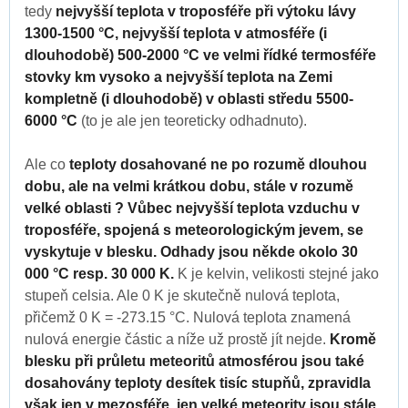
tedy
nejvyšší teplota v troposféře při výtoku lávy
1300-1500 °C, nejvyšší teplota v atmosféře (i
dlouhodobě) 500-2000 °C ve velmi řídké termosféře
stovky km vysoko a nejvyšší teplota na Zemi
kompletně (i dlouhodobě) v oblasti středu 5500-
6000 °C
(to je ale jen teoreticky odhadnuto).
Ale co
teploty dosahované ne po rozumě dlouhou
dobu, ale na velmi krátkou dobu, stále v rozumě
velké oblasti ? Vůbec nejvyšší teplota vzduchu v
troposféře, spojená s meteorologickým jevem, se
vyskytuje v blesku. Odhady jsou někde okolo 30
000 °C resp. 30 000 K.
K je kelvin, velikosti stejné jako
stupeň celsia. Ale 0 K je skutečně nulová teplota,
přičemž 0 K = -273.15 °C. Nulová teplota znamená
nulová energie částic a níže už prostě jít nejde.
Kromě
blesku při průletu meteoritů atmosférou jsou také
dosahovány teploty desítek tisíc stupňů, zpravidla
však jen v mezosféře, jen velké meteority jsou stále