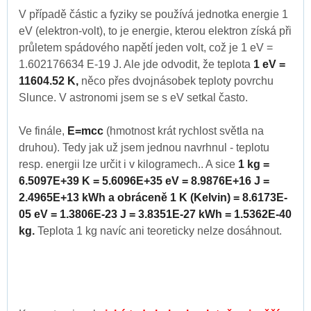
V případě částic a fyziky se používá jednotka energie 1
eV (elektron-volt), to je energie, kterou elektron získá při
průletem spádového napětí jeden volt, což je 1 eV =
1.602176634 E-19 J. Ale jde odvodit, že teplota
1 eV =
11604.52 K,
něco přes dvojnásobek teploty povrchu
Slunce. V astronomi jsem se s eV setkal často.
Ve finále,
E=mcc
(hmotnost krát rychlost světla na
druhou). Tedy jak už jsem jednou navrhnul - teplotu
resp. energii lze určit i v kilogramech.. A sice
1 kg =
6.5097E+39 K = 5.6096E+35 eV = 8.9876E+16 J =
2.4965E+13 kWh a obráceně 1 K (Kelvin) = 8.6173E-
05 eV = 1.3806E-23 J = 3.8351E-27 kWh = 1.5362E-40
kg.
Teplota 1 kg navíc ani teoreticky nelze dosáhnout.