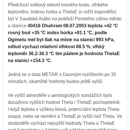
Předchozí světový rekord rosného bodu, vlhkého
teploměru, Indexu horka a ThetaE (v nižší troposféře)
byl V Saudské Arábii na pobřeží Perského zálivu město
a stanice
40416 Dhahram 08.07.2003 teplota +42 °C
rosný bod +35 °C index horka +81.1 °C, podle
Ogimetu mel byt tlak na míste na stanici 993 hPa,
odtud vychazi relativní vlhkost 68.5 %, vlhký
teploměr 36.2-36.3 °C tim pádem je hodnota ThetaE
na stanici +154.3 °C.
Jedná se o data METAR s časovým rozlišením po 30
minutách, okamžité hodnoty budou ještě vyšší.
Ve vyšší atmosféře v aerologických sondážích bylo
dosaženo vyšších hodnot Theta i ThetaE pochopitelně.
I když teplota s výškou klesá, potenciální teplota Theta
soupá, nebo se nemění a ThetaE je vyšší než Theta. Ve
stratosféře vychází nejvyšší hodnoty Theta a ThetaE