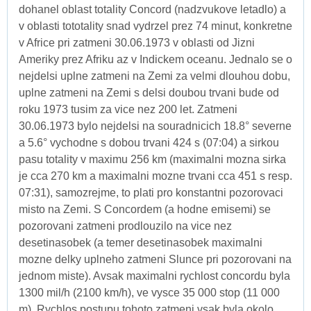
dohanel oblast totality Concord (nadzvukove letadlo) a
v oblasti tototality snad vydrzel prez 74 minut, konkretne
v Africe pri zatmeni 30.06.1973 v oblasti od Jizni
Ameriky prez Afriku az v Indickem oceanu. Jednalo se o
nejdelsi uplne zatmeni na Zemi za velmi dlouhou dobu,
uplne zatmeni na Zemi s delsi doubou trvani bude od
roku 1973 tusim za vice nez 200 let. Zatmeni
30.06.1973 bylo nejdelsi na souradnicich 18.8° severne
a 5.6° vychodne s dobou trvani 424 s (07:04) a sirkou
pasu totality v maximu 256 km (maximalni mozna sirka
je cca 270 km a maximalni mozne trvani cca 451 s resp.
07:31), samozrejme, to plati pro konstantni pozorovaci
misto na Zemi. S Concordem (a hodne emisemi) se
pozorovani zatmeni prodlouzilo na vice nez
desetinasobek (a temer desetinasobek maximalni
mozne delky uplneho zatmeni Slunce pri pozorovani na
jednom miste). Avsak maximalni rychlost concordu byla
1300 mil/h (2100 km/h), ve vysce 35 000 stop (11 000
m). Rychlos postupu tohoto zatmeni vsak byla okolo