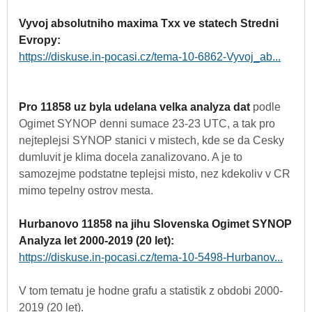
Vyvoj absolutniho maxima Txx ve statech Stredni
Evropy:
https://diskuse.in-pocasi.cz/tema-10-6862-Vyvoj_ab...
Pro 11858 uz byla udelana velka analyza dat
podle
Ogimet SYNOP denni sumace 23-23 UTC, a tak pro
nejteplejsi SYNOP stanici v mistech, kde se da Cesky
dumluvit je klima docela zanalizovano. A je to
samozejme podstatne teplejsi misto, nez kdekoliv v CR
mimo tepelny ostrov mesta.
Hurbanovo 11858 na jihu Slovenska Ogimet SYNOP
Analyza let 2000-2019 (20 let):
https://diskuse.in-pocasi.cz/tema-10-5498-Hurbanov...
V tom tematu je hodne grafu a statistik z obdobi 2000-
2019 (20 let).