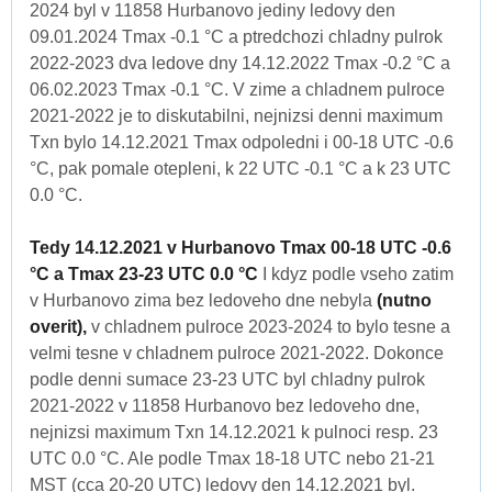
2024 byl v 11858 Hurbanovo jediny ledovy den
09.01.2024 Tmax -0.1 °C a ptredchozi chladny pulrok
2022-2023 dva ledove dny 14.12.2022 Tmax -0.2 °C a
06.02.2023 Tmax -0.1 °C. V zime a chladnem pulroce
2021-2022 je to diskutabilni, nejnizsi denni maximum
Txn bylo 14.12.2021 Tmax odpoledni i 00-18 UTC -0.6
°C, pak pomale otepleni, k 22 UTC -0.1 °C a k 23 UTC
0.0 °C.
Tedy 14.12.2021 v Hurbanovo Tmax 00-18 UTC -0.6
°C a Tmax 23-23 UTC 0.0 °C
I kdyz podle vseho zatim
v Hurbanovo zima bez ledoveho dne nebyla
(nutno
overit),
v chladnem pulroce 2023-2024 to bylo tesne a
velmi tesne v chladnem pulroce 2021-2022. Dokonce
podle denni sumace 23-23 UTC byl chladny pulrok
2021-2022 v 11858 Hurbanovo bez ledoveho dne,
nejnizsi maximum Txn 14.12.2021 k pulnoci resp. 23
UTC 0.0 °C. Ale podle Tmax 18-18 UTC nebo 21-21
MST (cca 20-20 UTC) ledovy den 14.12.2021 byl.