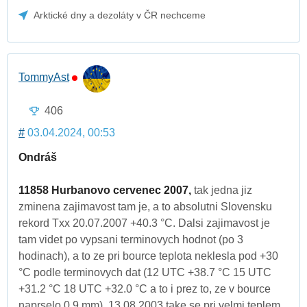
Arktické dny a dezoláty v ČR nechceme
TommyAst
406
#
03.04.2024, 00:53
Ondráš
11858 Hurbanovo cervenec 2007,
tak jedna jiz
zminena zajimavost tam je, a to absolutni Slovensku
rekord Txx 20.07.2007 +40.3 °C. Dalsi zajimavost je
tam videt po vypsani terminovych hodnot (po 3
hodinach), a to ze pri bource teplota neklesla pod +30
°C podle terminovych dat (12 UTC +38.7 °C 15 UTC
+31.2 °C 18 UTC +32.0 °C a to i prez to, ze v bource
naprselo 0.9 mm). 13.08.2003 take se pri velmi teplem