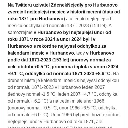
Na Twitteru uzivatel ZdenekNejedly pro Hurbanovo
zverejnil nejteplejsi mesice v historii mereni (data od
roku 1871 pro Hurbanovo)
a u techto nejteplejsich
mesicu odchylku od normalu 1871-2023 (153 let). A
samozrejme
v Hurbanovo byl nejteplejsi unor od
roku 1871 v roce 2024 a unor 2024 byl i v
Hurbanovo s rekordne nejvyssi odchylkou za
kalendarni mesic v Hurbanovo,
tedy
v Hurbanovo
podle dat 1871-2023 (153 let) unorovy normal za
cele obdobi +0.5 °C, prumerna teplota v unoru 2024
+9.1 °C, odchylka od normalu 1871-2023 +8.6 °C.
Na
druhem miste je kalendarni mesic s nejvyssi odchylkou
od normalu 1871-2023 v Hurbanovo leden 2007
(lednovy normal -1.5 °C, leden 2007 +4.7 °C, odchylka
od normalu +6.2 °C) a na tretim miste unor 1966
(unorovy normal +0.5 °C, unor 1966 +6.5 °C, odchylka
od normalu +6.0 °C). Unor 1966 byl predchozi rekordne
nejteplejsi unor v Hurbanovo od roku 1871, ale