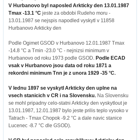
V Hurbanovo byl naposled Arkticky den 13.01.1987
Tmax -13.1 °C
jeste za obdobi Rudeho moru -
13.01.1987 se nejspis napodled vyskytl v 11858
Hurbanovo Arkticky den
Podle Ogimet GSOD v Hurbanovo 12.01.1987 Tmax
-14.8 °C a Tmin -23.0 °C - nejnizsi minimum v
Hurbanovo od roku 1973 podle GSOD.
Podle ECAD
vsak v Hurbanovo jsou data od roku 1871 a
rekordni minimum Tnn je z unora 1929 -35 °C.
V lednu 1897 se vyskytl Arkticky den uplne na
vsech stanicich v CR i na Slovensku.
Na Slovensku
se mohl pripadny celo-statni Arkticky den vyskytlout je
13.01.1987, 12.01.1987 bylo jeste prilis teplo vysoko v
Tatrach - Tmax Chopok -9.2 °C a dale navic stanice
Lucenec -8.7 °C dle GSOD).