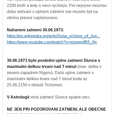
2200 km/h a tedy o neco rychlejsi. Pro nejvyssi moznou
dobu setrvani v uplnem zatmeni vse muselo byt na
vterinu presne naplanovano.
Nahaneni zatmeni 30.06.1973:
https://en.wikipedia.org/wiki/Solar_eclipse_of_Jun...
https://www.youtube.com/watch?v=mzwwofB5_Nc
30.06.1973 bylo posledni uplne zatmeni Slunce s
maximalni delkou trvani nad 7 minut
(max. delka v
severo-zapadnim Nigeru). Dalsi uplne zatmeni s
maximalni delkou trvani nad 7 minut bude az
25.06.2150 v oblasti Tichomori.
V Astrologii
vesti zatmeni Slunce spatne veci.
NE JEN PRI POZOROVANI ZATMENI, ALE OBECNE