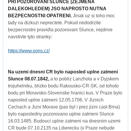
PRI POZOROVANI SLUNCE (ZEJMENA
DALEKOHLEDEM) JSO NAPROSTO NUTNA
BEZPECNOSTNI OPATRENI.
Jinak uz si toho moc
tady na dizkuzi neprectete. Pokud nedodrzite
bezpecnostni pravidla pozorovani Slunce, nejdrive
navstivte tyto stranky:
https://www.sons.cz/
Na uzemi dnesni CR bylo naposled uplne zatmeni
Slunce 08.07.1842,
a to pobliz Lanzhota a v Dyjskem
trojuhelniku, blizko bodu Rakousko-CR-SK, od tohoto
bodu pri Moravsko-Slovenske hranici kus. V Praze bylo
naposled uplne zatmeni 12.05.1706. V Jiznich
Cechach a Jizni Morave (pas byl i prez jizni cast Brna)
bylo naposledny pozorovano uplne zatmeni Slunce
16.03.1485. Budouci uplne zatmeni na dnesnim uzemi
CR bude 07.10.2135 na Liberecku (v Praze nebude