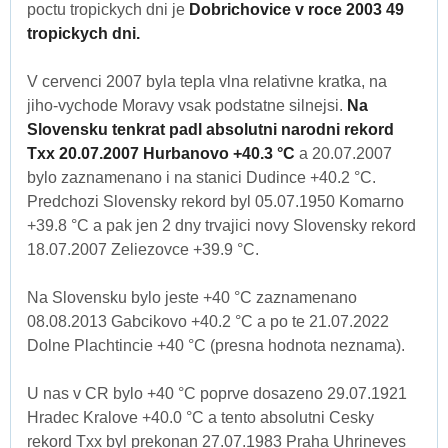
poctu tropickych dni je
Dobrichovice v roce 2003 49
tropickych dni.
V cervenci 2007 byla tepla vlna relativne kratka, na
jiho-vychode Moravy vsak podstatne silnejsi.
Na
Slovensku tenkrat padl absolutni narodni rekord
Txx 20.07.2007 Hurbanovo +40.3 °C
a 20.07.2007
bylo zaznamenano i na stanici Dudince +40.2 °C.
Predchozi Slovensky rekord byl 05.07.1950 Komarno
+39.8 °C a pak jen 2 dny trvajici novy Slovensky rekord
18.07.2007 Zeliezovce +39.9 °C.
Na Slovensku bylo jeste +40 °C zaznamenano
08.08.2013 Gabcikovo +40.2 °C a po te 21.07.2022
Dolne Plachtincie +40 °C (presna hodnota neznama).
U nas v CR bylo +40 °C poprve dosazeno 29.07.1921
Hradec Kralove +40.0 °C a tento absolutni Cesky
rekord Txx byl prekonan 27.07.1983 Praha Uhrineves