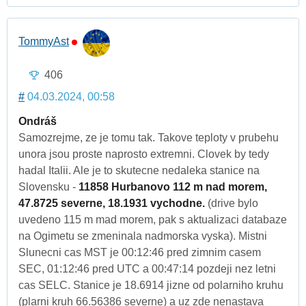
TommyAst
406
#
04.03.2024, 00:58
Ondráš
Samozrejme, ze je tomu tak. Takove teploty v prubehu
unora jsou proste naprosto extremni. Clovek by tedy
hadal Italii. Ale je to skutecne nedaleka stanice na
Slovensku -
11858 Hurbanovo 112 m nad morem,
47.8725 severne, 18.1931 vychodne.
(drive bylo
uvedeno 115 m mad morem, pak s aktualizaci databaze
na Ogimetu se zmeninala nadmorska vyska). Mistni
Slunecni cas MST je 00:12:46 pred zimnim casem
SEC, 01:12:46 pred UTC a 00:47:14 pozdeji nez letni
cas SELC. Stanice je 18.6914 jizne od polarniho kruhu
(plarni kruh 66.56386 severne) a uz zde nenastava