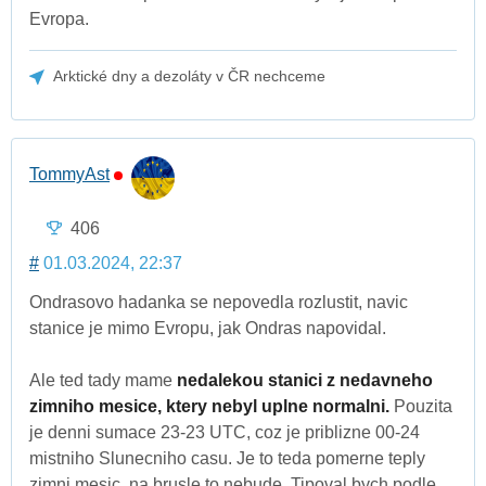
Evropa.
Arktické dny a dezoláty v ČR nechceme
TommyAst
406
#
01.03.2024, 22:37
Ondrasovo hadanka se nepovedla rozlustit, navic
stanice je mimo Evropu, jak Ondras napovidal.
Ale ted tady mame
nedalekou stanici z nedavneho
zimniho mesice, ktery nebyl uplne normalni.
Pouzita
je denni sumace 23-23 UTC, coz je priblizne 00-24
mistniho Slunecniho casu. Je to teda pomerne teply
zimni mesic, na brusle to nebude. Tipoval bych podle