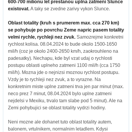
600-700 milionu let prestanou uplna zatmeni Slunce
existovat.
A taky se zvedne zarivy vykon Slunce.
Oblast totality (kruh s prumerem max. cca 270 km)
se pohybuje po povrchu Zeme napric pasem totality
velmi rychle, rychleji nez zvuk.
Samozrejme konkretni
rychlost kolisa. 08.04.2024 to bude okolo 1500-1650
mil/h (coz je okolo 2400-2650 km/h, zaokrouhleno na
padesatky). Nechapu, kde byl vzat udaj o rychlosti
postupu oblasti uplneho zatmeni 1100 mil/h (cca 1750
mil/h). Mozna jde o nejnizsi moznou rychlost postupu.
Vzdy je to rychleji nez zvuk, a to vyrazne. Na
konkretnim miste uplne zatmeni trva jen par minut (max.
neco prez 7 minut, 08.04.2024 bylo uplne zatmeni
nejdelsi v Mexiku, trvalo tam slabe pod 5 minut). Ale na
Zemi pohybujici se oblast totality vydrzi hodiny.
Neni mozne ale dohanet tuto oblast totality autem,
balonem, vrtulnikem, normalnim letadlem. Kdysi