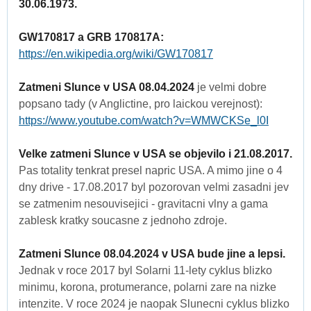
30.06.1973.
GW170817 a GRB 170817A:
https://en.wikipedia.org/wiki/GW170817
Zatmeni Slunce v USA 08.04.2024
je velmi dobre
popsano tady (v Anglictine, pro laickou verejnost):
https://www.youtube.com/watch?v=WMWCKSe_l0I
Velke zatmeni Slunce v USA se objevilo i 21.08.2017.
Pas totality tenkrat presel napric USA. A mimo jine o 4
dny drive - 17.08.2017 byl pozorovan velmi zasadni jev
se zatmenim nesouvisejici - gravitacni vlny a gama
zablesk kratky soucasne z jednoho zdroje.
Zatmeni Slunce 08.04.2024 v USA bude jine a lepsi.
Jednak v roce 2017 byl Solarni 11-lety cyklus blizko
minimu, korona, protumerance, polarni zare na nizke
intenzite. V roce 2024 je naopak Slunecni cyklus blizko