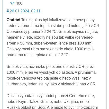
406
#
26.01.2024, 02:11
Ondráš
To uz pokus byl lokalizovat, ale neuspesny.
Lednova prumerna teplota slabe pod nulou, jako v CR,
Cervencovy prumer 23-24 °C. Srazek nejvice na jare,
nejmene v lete, rozdily nejsou tak velke (cervenec-
srpen k 50 mm, duben-kveten lehce prez 100 mm).
Celkovy rocni uhrn srazek nekde okolo 1000 mm a
prumerna rocni teplota okolo +12 °C.
Srazek vice, nez nizko polozene oblasti v CR, prez
1000 mm je jen ve vysokych oblastech. A prumerma
rocni-cervencova teplota jeste o neco vyssi nez v
Hurbanovo, leden stejny jako v nizinach u nas v CR.
Dost to vypada na vychodni pobrezi Cerneho more,
nebo i Krym. Takze Gruzie, nebo Ukrajina, nebo
Russka oblast pri Soci. Ale muze to byt i jiho-zapadni