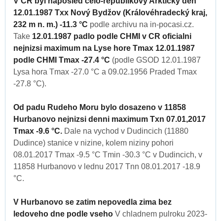
V CR byl naposled celo-republikovy Arkticky den
12.01.1987 Txx Nový Bydžov (Královéhradecký kraj,
232 m n. m.) -11.3 °C
podle archivu na in-pocasi.cz.
Take
12.01.1987 padlo podle CHMI v CR oficialni
nejnizsi maximum na Lyse hore Tmax 12.01.1987
podle CHMI Tmax -27.4 °C
(podle GSOD 12.01.1987
Lysa hora Tmax -27.0 °C a 09.02.1956 Praded Tmax
-27.8 °C).
Od padu Rudeho Moru bylo dosazeno v 11858
Hurbanovo nejnizsi denni maximum Txn 07.01,2017
Tmax -9.6 °C.
Dale na vychod v Dudincich (11880
Dudince) stanice v nizine, kolem niziny pohori
08.01.2017 Tmax -9.5 °C Tmin -30.3 °C v Dudincich, v
11858 Hurbanovo v lednu 2017 Tnn 08.01.2017 -18.9
°C.
V Hurbanovo se zatim nepovedla zima bez
ledoveho dne podle vseho
V chladnem pulroku 2023-