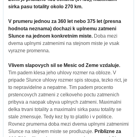
sirka pasu totality okolo 270 km.
V prumeru jednou za 360 let nebo 375 let (presna
hodnota neznama) dochazi k uplnemu zatmeni
Slunce na jednom konkretnim miste.
Doba mezi
dvema uplnymi zatmenimi na stejnom miste je vsak
vyrazne promenna.
Vlivem slapovych sil se Mesic od Zeme vzdaluje.
Tim padem klesa jeho uhlovy rozmer na obloze. V
pripade Slunce uhlovy rozmer spis stoupa, tezko rict, je
to nepravidelne a nepatrne. Tim padem procento
prstencovych zatmeni z celkoveho poctu zatmenich
pribyva a naopak ubyva uplnych zatmeni. Maximalni
delka trvani totality a maximalni sirka pasu totality se
stale zmensuje. Tedy kez by to platilo i v politice.
Rovnez prumerna doba mezi dvema uplnymi zatmenimi
Slunce na stejnem miste se prodluzuje.
Priblizne za