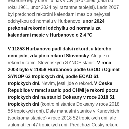
rekordne teply unor i u nas v CR jako celek (data od
roku 1961, unor 2024 byl razantne teplejsi). Ledn 2007
byl predchozi rekordni kalendarni mesic s nejvyssi
odchylkou od normalu v Hurbanovo,
unor 2024
prekonal rekordni odchylku od normalu za
kalendarni mesic v Hurbanovo o 2.4 °C
V 11858 Hurbanovo padl dalsi rekord, u ktereho
neni jiste, zda jde o rekord Slovensky.
Ale jde o
rekord v ramci Slovenskych SYNOP stanic.
V roce
2003 bylo v 11858 Hurbanovo podle GSOD i Ogimet
SYNOP 62 tropickych dni, podle ECAD 61
tropickych dni.
Nevim, jestli jde o rekord.
V Ceske
Republice v ramci stanic pod CHMI je rekord poctu
tropickych dni na stanici Doksany v roce 2018 51
tropickych dni
(kontrolni stanice Doksany v roce 2018
56 tropickych dni). Dale manualni stanice v Kunovicich
(soukroma stanice) v roce 2018 52 tropickych dni, ale
automat jen 47 tropickych dni. Predchozi Cesky rekord