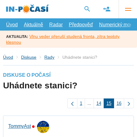
Přejít
na
hlavní
obsah
Úvod
Aktuálně
Radar
Předpověď
Numerický model
Vlnu veder přeruší studená fronta, zítra teploty
AKTUALITA:
klesnou
Úvod
Diskuse
Rady
Uhádnete stanici?
DISKUSE O POČASÍ
Uhádnete stanici?
1
...
14
15
16
TommyAst