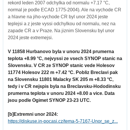
rekord leden 2007 odchylka od normalu +7.17 °C,
normal je podle ECAD 1775-2004). Ale na vychode CR
a hlavne na jiho-vychode CR byl unor 2024 jeste
teplejsi a z jeste vyssi odchylkou od normalu, nez na
zapade CR a v Praze. Na jiznim Slovensku byl unor
2024 jeste extremejsi.
V 11858 Hurbanovo byla v unoru 2024 prumerna
teplota +8.99 °C, nejvyssi ze vsech SYNOP stanic na
Slovensku. V CR ze SYNOP stanic vede Holesov
11774 Holesov 222 m +7.42 °C. Pobliz Breclavi pak
na Slovensku 11801 Malacky SK 205 m +8.33 °C,
tedy i v CR nejspis byla na Breclavsku-Hododinsku
prumerna teplota v unoru 2024 +8.00 a vice. Data
jsou podle Ogimet SYNOP 23-23 UTC.
[b]Extremni unor 2024:
https://diskuse.in-pocasi.cz/tema-5-7167-Unor_se_z...