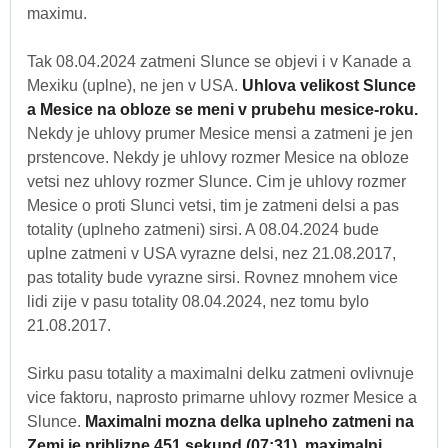
maximu.
Tak 08.04.2024 zatmeni Slunce se objevi i v Kanade a
Mexiku (uplne), ne jen v USA.
Uhlova velikost Slunce
a Mesice na obloze se meni v prubehu mesice-roku.
Nekdy je uhlovy prumer Mesice mensi a zatmeni je jen
prstencove. Nekdy je uhlovy rozmer Mesice na obloze
vetsi nez uhlovy rozmer Slunce. Cim je uhlovy rozmer
Mesice o proti Slunci vetsi, tim je zatmeni delsi a pas
totality (uplneho zatmeni) sirsi. A 08.04.2024 bude
uplne zatmeni v USA vyrazne delsi, nez 21.08.2017,
pas totality bude vyrazne sirsi. Rovnez mnohem vice
lidi zije v pasu totality 08.04.2024, nez tomu bylo
21.08.2017.
Sirku pasu totality a maximalni delku zatmeni ovlivnuje
vice faktoru, naprosto primarne uhlovy rozmer Mesice a
Slunce.
Maximalni mozna delka uplneho zatmeni na
Zemi je priblizne 451 sekund (07:31), maximalni