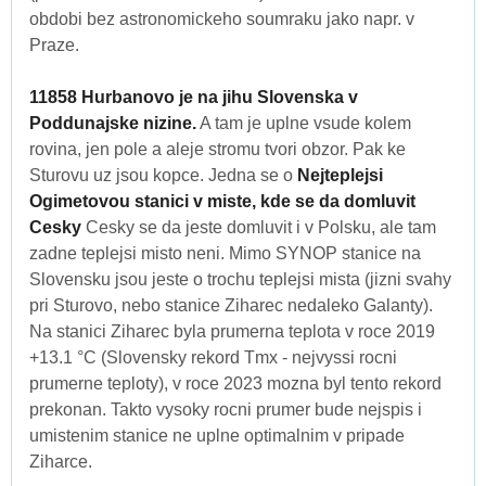
obdobi bez astronomickeho soumraku jako napr. v
Praze.
11858 Hurbanovo je na jihu Slovenska v
Poddunajske nizine.
A tam je uplne vsude kolem
rovina, jen pole a aleje stromu tvori obzor. Pak ke
Sturovu uz jsou kopce. Jedna se o
Nejteplejsi
Ogimetovou stanici v miste, kde se da domluvit
Cesky
Cesky se da jeste domluvit i v Polsku, ale tam
zadne teplejsi misto neni. Mimo SYNOP stanice na
Slovensku jsou jeste o trochu teplejsi mista (jizni svahy
pri Sturovo, nebo stanice Ziharec nedaleko Galanty).
Na stanici Ziharec byla prumerna teplota v roce 2019
+13.1 °C (Slovensky rekord Tmx - nejvyssi rocni
prumerne teploty), v roce 2023 mozna byl tento rekord
prekonan. Takto vysoky rocni prumer bude nejspis i
umistenim stanice ne uplne optimalnim v pripade
Ziharce.