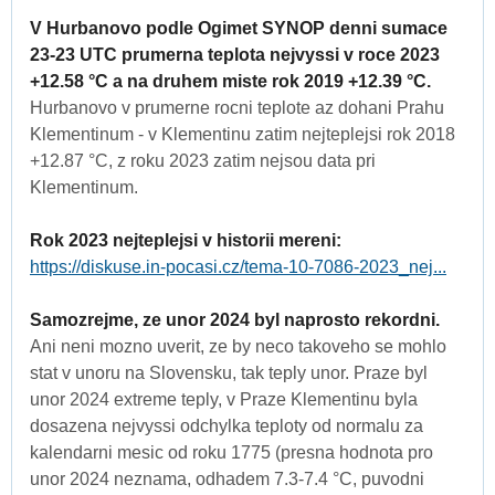
V Hurbanovo podle Ogimet SYNOP denni sumace
23-23 UTC prumerna teplota nejvyssi v roce 2023
+12.58 °C a na druhem miste rok 2019 +12.39 °C.
Hurbanovo v prumerne rocni teplote az dohani Prahu
Klementinum - v Klementinu zatim nejteplejsi rok 2018
+12.87 °C, z roku 2023 zatim nejsou data pri
Klementinum.
Rok 2023 nejteplejsi v historii mereni:
https://diskuse.in-pocasi.cz/tema-10-7086-2023_nej...
Samozrejme, ze unor 2024 byl naprosto rekordni.
Ani neni mozno uverit, ze by neco takoveho se mohlo
stat v unoru na Slovensku, tak teply unor. Praze byl
unor 2024 extreme teply, v Praze Klementinu byla
dosazena nejvyssi odchylka teploty od normalu za
kalendarni mesic od roku 1775 (presna hodnota pro
unor 2024 neznama, odhadem 7.3-7.4 °C, puvodni