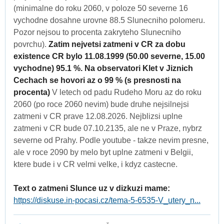
(minimalne do roku 2060, v poloze 50 severne 16
vychodne dosahne urovne 88.5 Slunecniho polomeru.
Pozor nejsou to procenta zakryteho Slunecniho
povrchu).
Zatim nejvetsi zatmeni v CR za dobu
existence CR bylo 11.08.1999 (50.00 severne, 15.00
vychodne) 95.1 %. Na observatori Klet v Jiznich
Cechach se hovori az o 99 % (s presnosti na
procenta)
V letech od padu Rudeho Moru az do roku
2060 (po roce 2060 nevim) bude druhe nejsilnejsi
zatmeni v CR prave 12.08.2026. Nejblizsi uplne
zatmeni v CR bude 07.10.2135, ale ne v Praze, nybrz
severne od Prahy. Podle youtube - takze nevim presne,
ale v roce 2090 by melo byt uplne zatmeni v Belgii,
ktere bude i v CR velmi velke, i kdyz castecne.
Text o zatmeni Slunce uz v dizkuzi mame:
https://diskuse.in-pocasi.cz/tema-5-6535-V_utery_n...