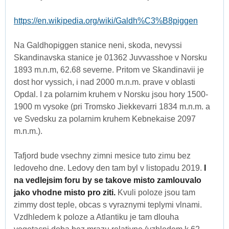
https://en.wikipedia.org/wiki/Galdh%C3%B8piggen
Na Galdhopiggen stanice neni, skoda, nevyssi
Skandinavska stanice je 01362 Juvvasshoe v Norsku
1893 m.n.m, 62.68 severne. Pritom ve Skandinavii je
dost hor vyssich, i nad 2000 m.n.m. prave v oblasti
Opdal. I za polarnim kruhem v Norsku jsou hory 1500-
1900 m vysoke (pri Tromsko Jiekkevarri 1834 m.n.m. a
ve Svedsku za polarnim kruhem Kebnekaise 2097
m.n.m.).
Tafjord bude vsechny zimni mesice tuto zimu bez
ledoveho dne. Ledovy den tam byl v listopadu 2019.
I
na vedlejsim foru by se takove misto zamlouvalo
jako vhodne misto pro ziti.
Kvuli poloze jsou tam
zimmy dost teple, obcas s vyraznymi teplymi vlnami.
Vzdhledem k poloze a Atlantiku je tam dlouha