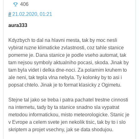
406
#
21.02.2020, 01:21
aura333
Kdyzbych to dal na hlavni mesta, tak by moc nesli
vybirat ruzne klimaticke zvlastnosti, coz tahle stanice
pomerne je. Dana stanice je podle vseho automat, tak
tam nejsou symboly aktualniho pocasi, skoda. Jinak by
tam byla videt i delka dne-noci. Za polarnim kruhem to
ale neni, tak tepla vlna nebyla. Ty kolonky by to asi i
popsat chtelo. Jinak je to format klasicky z Ogimetu.
Stejne tal jako se treba i patra pachatel trestne cinnosti
na internetu, tady by ta stanice snadno sla vypatrat
metodou informatickou, misto meteorologicke. Stanic je
v Evrope a celem svete jen nekolik tisic, tak by to i slo
skriptem a projet vsechny, jak se data shodujou.