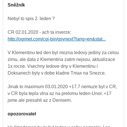
Sněžník
Nebyl to spis 2. leden ?
CR 02.01.2020 - ach ta inverze:
http://ogimet.com/cgi-bin/gsynext?lang=en&stat...
V Klementinu ted den byl mozna ledovy jediny za celou
zimu, ale data z Klementina zatim nejsou, aktualizace
1x rocne. Vsechny ledove dny v Klementinu i
Doksanech byly v dobe kladne Tmax na Snezce.
Jinak to maximum 03.01.2020 +17.7 nemuze byt v CR,
v CR byla tepla vlna az na prelomu leden-Unor. +17
jsme ale presahli az z Denisem.
opozorovatel