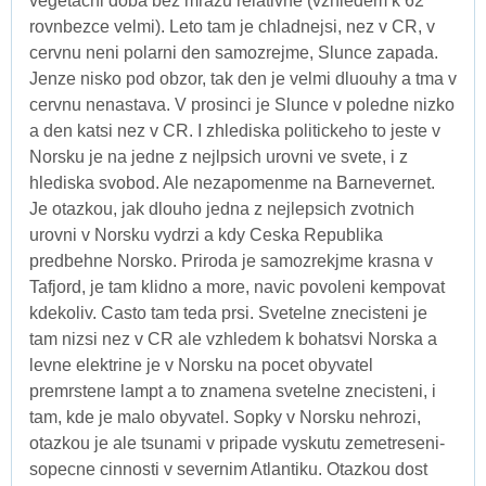
vegetacni doba bez mrazu relativne (vzhledem k 62
rovnbezce velmi). Leto tam je chladnejsi, nez v CR, v
cervnu neni polarni den samozrejme, Slunce zapada.
Jenze nisko pod obzor, tak den je velmi dluouhy a tma v
cervnu nenastava. V prosinci je Slunce v poledne nizko
a den katsi nez v CR. I zhlediska politickeho to jeste v
Norsku je na jedne z nejlpsich urovni ve svete, i z
hlediska svobod. Ale nezapomenme na Barnevernet.
Je otazkou, jak dlouho jedna z nejlepsich zvotnich
urovni v Norsku vydrzi a kdy Ceska Republika
predbehne Norsko. Priroda je samozrekjme krasna v
Tafjord, je tam klidno a more, navic povoleni kempovat
kdekoliv. Casto tam teda prsi. Svetelne znecisteni je
tam nizsi nez v CR ale vzhledem k bohatsvi Norska a
levne elektrine je v Norsku na pocet obyvatel
premrstene lampt a to znamena svetelne znecisteni, i
tam, kde je malo obyvatel. Sopky v Norsku nehrozi,
otazkou je ale tsunami v pripade vyskutu zemetreseni-
sopecne cinnosti v severnim Atlantiku. Otazkou dost