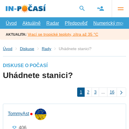
Přejít
na
hlavní
obsah
Úvod
Aktuálně
Radar
Předpověď
Numerický model
Vrací se tropické teploty, zítra až 35 °C
AKTUALITA:
Úvod
Diskuse
Rady
Uhádnete stanici?
DISKUSE O POČASÍ
Uhádnete stanici?
1
2
3
...
16
TommyAst
406