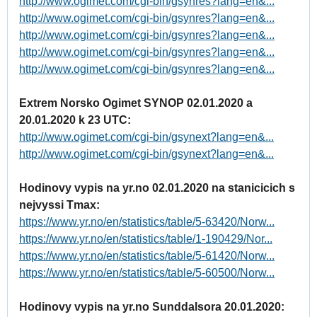
http://www.ogimet.com/cgi-bin/gsynres?lang=en&...
http://www.ogimet.com/cgi-bin/gsynres?lang=en&...
http://www.ogimet.com/cgi-bin/gsynres?lang=en&...
http://www.ogimet.com/cgi-bin/gsynres?lang=en&...
http://www.ogimet.com/cgi-bin/gsynres?lang=en&...
Extrem Norsko Ogimet SYNOP 02.01.2020 a
20.01.2020 k 23 UTC:
http://www.ogimet.com/cgi-bin/gsynext?lang=en&...
http://www.ogimet.com/cgi-bin/gsynext?lang=en&...
Hodinovy vypis na yr.no 02.01.2020 na stanicicich s
nejvyssi Tmax:
https://www.yr.no/en/statistics/table/5-63420/Norw...
https://www.yr.no/en/statistics/table/1-190429/Nor...
https://www.yr.no/en/statistics/table/5-61420/Norw...
https://www.yr.no/en/statistics/table/5-60500/Norw...
Hodinovy vypis na yr.no Sunddalsora 20.01.2020: