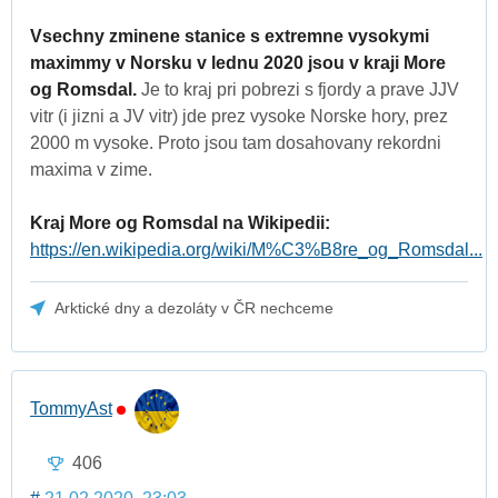
Vsechny zminene stanice s extremne vysokymi
maximmy v Norsku v lednu 2020 jsou v kraji More
og Romsdal.
Je to kraj pri pobrezi s fjordy a prave JJV
vitr (i jizni a JV vitr) jde prez vysoke Norske hory, prez
2000 m vysoke. Proto jsou tam dosahovany rekordni
maxima v zime.
Kraj More og Romsdal na Wikipedii:
https://en.wikipedia.org/wiki/M%C3%B8re_og_Romsdal...
Arktické dny a dezoláty v ČR nechceme
TommyAst
406