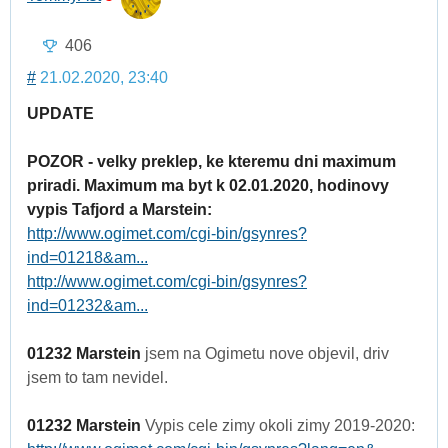
406
#
21.02.2020, 23:40
UPDATE
POZOR - velky preklep, ke kteremu dni maximum
priradi. Maximum ma byt k 02.01.2020, hodinovy
vypis Tafjord a Marstein:
http://www.ogimet.com/cgi-bin/gsynres?
ind=01218&am...
http://www.ogimet.com/cgi-bin/gsynres?
ind=01232&am...
01232 Marstein
jsem na Ogimetu nove objevil, driv
jsem to tam nevidel.
01232 Marstein
Vypis cele zimy okoli zimy 2019-2020: