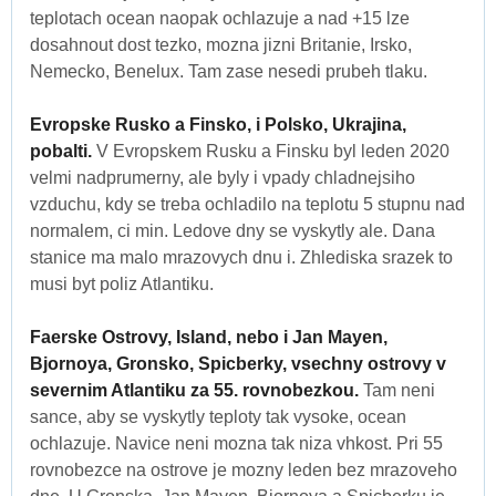
teplotach ocean naopak ochlazuje a nad +15 lze
dosahnout dost tezko, mozna jizni Britanie, Irsko,
Nemecko, Benelux. Tam zase nesedi prubeh tlaku.
Evropske Rusko a Finsko, i Polsko, Ukrajina,
pobalti.
V Evropskem Rusku a Finsku byl leden 2020
velmi nadprumerny, ale byly i vpady chladnejsiho
vzduchu, kdy se treba ochladilo na teplotu 5 stupnu nad
normalem, ci min. Ledove dny se vyskytly ale. Dana
stanice ma malo mrazovych dnu i. Zhlediska srazek to
musi byt poliz Atlantiku.
Faerske Ostrovy, Island, nebo i Jan Mayen,
Bjornoya, Gronsko, Spicberky, vsechny ostrovy v
severnim Atlantiku za 55. rovnobezkou.
Tam neni
sance, aby se vyskytly teploty tak vysoke, ocean
ochlazuje. Navice neni mozna tak niza vhkost. Pri 55
rovnobezce na ostrove je mozny leden bez mrazoveho