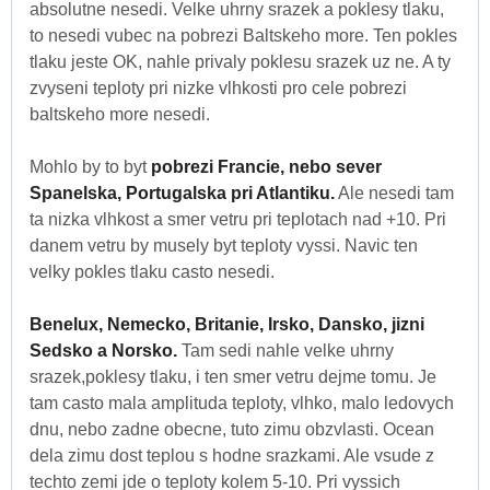
absolutne nesedi. Velke uhrny srazek a poklesy tlaku,
to nesedi vubec na pobrezi Baltskeho more. Ten pokles
tlaku jeste OK, nahle privaly poklesu srazek uz ne. A ty
zvyseni teploty pri nizke vlhkosti pro cele pobrezi
baltskeho more nesedi.
Mohlo by to byt
pobrezi Francie, nebo sever
Spanelska, Portugalska pri Atlantiku.
Ale nesedi tam
ta nizka vlhkost a smer vetru pri teplotach nad +10. Pri
danem vetru by musely byt teploty vyssi. Navic ten
velky pokles tlaku casto nesedi.
Benelux, Nemecko, Britanie, Irsko, Dansko, jizni
Sedsko a Norsko.
Tam sedi nahle velke uhrny
srazek,poklesy tlaku, i ten smer vetru dejme tomu. Je
tam casto mala amplituda teploty, vlhko, malo ledovych
dnu, nebo zadne obecne, tuto zimu obzvlasti. Ocean
dela zimu dost teplou s hodne srazkami. Ale vsude z
techto zemi jde o teploty kolem 5-10. Pri vyssich