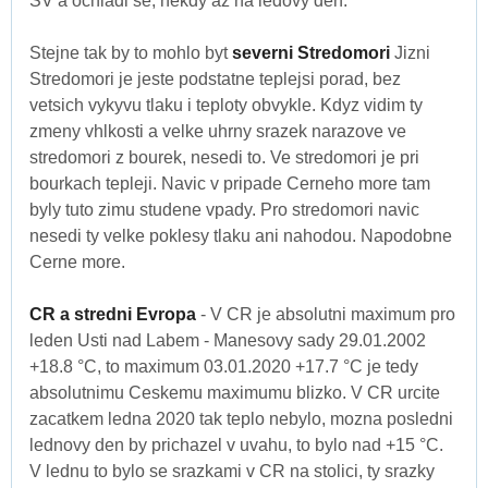
SV a ochladi se, nekdy az na ledovy den.
Stejne tak by to mohlo byt
severni Stredomori
Jizni
Stredomori je jeste podstatne teplejsi porad, bez
vetsich vykyvu tlaku i teploty obvykle. Kdyz vidim ty
zmeny vhlkosti a velke uhrny srazek narazove ve
stredomori z bourek, nesedi to. Ve stredomori je pri
bourkach tepleji. Navic v pripade Cerneho more tam
byly tuto zimu studene vpady. Pro stredomori navic
nesedi ty velke poklesy tlaku ani nahodou. Napodobne
Cerne more.
CR a stredni Evropa
- V CR je absolutni maximum pro
leden Usti nad Labem - Manesovy sady 29.01.2002
+18.8 °C, to maximum 03.01.2020 +17.7 °C je tedy
absolutnimu Ceskemu maximumu blizko. V CR urcite
zacatkem ledna 2020 tak teplo nebylo, mozna posledni
lednovy den by prichazel v uvahu, to bylo nad +15 °C.
V lednu to bylo se srazkami v CR na stolici, ty srazky