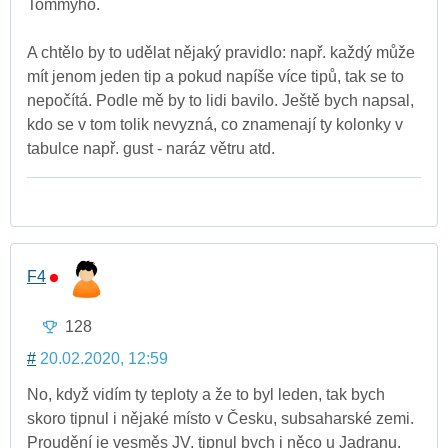
Tommyho.
A chtělo by to udělat nějaký pravidlo: např. každý může
mít jenom jeden tip a pokud napíše více tipů, tak se to
nepočítá. Podle mě by to lidi bavilo. Ještě bych napsal,
kdo se v tom tolik nevyzná, co znamenají ty kolonky v
tabulce např. gust - naráz větru atd.
F4
128
#
20.02.2020, 12:59
No, když vidím ty teploty a že to byl leden, tak bych
skoro tipnul i nějaké místo v Česku, subsaharské zemi.
Proudění je vesměs JV, tipnul bych i něco u Jadranu.