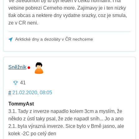
Ve Stredomori by to byl leden v celku normalni. I na
vetsine pobrezi Cerneho more. Zajimavy je i ten nizky
tlak obcas a nektere dny vydatne srazky, coz je smula,
ze v CR neni.
Arktické dny a dezoláty v ČR nechceme
Sněžník
41
#
21.02.2020, 08:05
TommyAst
3.1. Tady z inverze napadlo kolem 3cm a myslím, že
někdo z ústí taky psal, že zde napadl sníh... Jo a ano
2.1. byla výrazná inverze. Sice bylo v Brně jasno, ale
kolek -2C po celý den