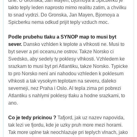
dne. U Gronska, Jan Mayen, Bjornoya a Spicberku je
takto teply leden naprosto mimo realitu zatim, a chvilku
to snad vydrzi. Do Gronska, Jan Mayen, Bjornoya a
Spicberku nema odkud prijit teply vzduch moc.
Podle prubehu tlaku a SYNOP map to musi byt
sever.
Dansko vzhlden k teplote a vlhkosti ne. Musi to
byt sever a pri oceanu,ne ostrov. Takze Norsko ci
Svedsko, aby sedely ty poklesy vlhkosti. Vzhledem ke
srazkam to musi byt pri Atlantiku, takze Norsko. Typicke
to pro Norsko neni ani nahodou vzhleden k poklesum
vlhkosti a tak vysokym teplotam na severu, daleko
severneji, nez Praha i Oslo. Al tepla zima pri pobrezi
Atlantiku s nahlymi poklesy tlaku a hodne srazkami, to
ano.
Co je tedy pricinou ?
Tafjord, jak uz nazev napovida,
tak lezi ve fjordu, kde je uzky pruh more mezi horami.
Tak more uplne tak neochlazuje pri teplych vlnach, jako