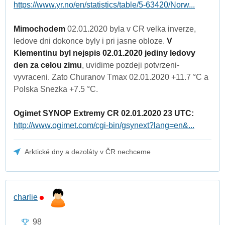
https://www.yr.no/en/statistics/table/5-63420/Norw...
Mimochodem
02.01.2020 byla v CR velka inverze,
ledove dni dokonce byly i pri jasne obloze.
V
Klementinu byl nejspis 02.01.2020 jediny ledovy
den za celou zimu
, uvidime pozdeji potvrzeni-
vyvraceni. Zato Churanov Tmax 02.01.2020 +11.7 °C a
Polska Snezka +7.5 °C.
Ogimet SYNOP Extremy CR 02.01.2020 23 UTC:
http://www.ogimet.com/cgi-bin/gsynext?lang=en&...
Arktické dny a dezoláty v ČR nechceme
charlie
98