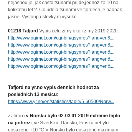
nejasnou je, jak casto tsunami prijde,jednoz za 10 na
kolikatou let ?. Co udela tsunami ve fjordech je naopak
jasne. Vystoupa stovky m vysoko.
01218 Tafjord
Vypis cele zimy okoli zimy 2019-2020:
http://www.ogimet.com/cgi-bin/gsynres?lang=en&...
http://www.ogimet.com/cgi-bin/gsynres?lang=en&...
http://www.ogimet.com/cgi-bin/gsynres?lang=en&...
http://www.ogimet.com/cgi-bin/gsynres?lang=en&...
http://www.ogimet.com/cgi-bin/gsynres?lang=en&...
Tafjord na yr.no vypis dennich hodnot za
poslednich 13 mesicu:
https://www.yr.no/en/statistics/table/5-60500/Norw...
Zatimco
v Norsku bylo 02-03.01.2019 extreme teplo
na pobrezi
, ve Svedsku, Dansku, Finsku nebylo
dosazeno +10 °C V Norsku bylo dosazeno maximum