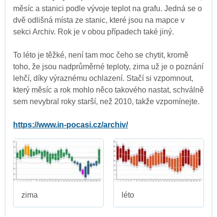
měsíc a stanici podle vývoje teplot na grafu. Jedná se o
dvě odlišná místa ze stanic, které jsou na mapce v
sekci Archiv. Rok je v obou případech také jiný.
To léto je těžké, není tam moc čeho se chytit, kromě
toho, že jsou nadprůměrné teploty, zima už je o poznání
lehčí, díky výraznému ochlazení. Stačí si vzpomnout,
který měsíc a rok mohlo něco takového nastat, schválně
sem nevybral roky starší, než 2010, takže vzpomínejte.
https://www.in-pocasi.cz/archiv/
zima
léto