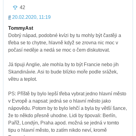
42
#
20.02.2020, 11:19
TommyAst
Dobrý nápad, podobné kvízi by tu mohly být častěji a
třeba se to chytne, hlavně když se zrovna nic moc v
počasí neděje a nedá se moc o čem diskutovat.
Já tipuji Anglie, ale mohla by to být Francie nebo jih
Skandinávie. Asi to bude blízko moře podle srážek,
větru a teplot.
PS: Příště by bylo lepší třeba vybrat jedno hlavní město
v Evropě a napsat: jedná se o hlavní město jako
nápovědu. Potom by to bylo lehčí a byla by větší šance,
že to někdo přesně uhodne. Lidi by tipovali: Berlín,
Paříž, Londýn, Praha apod. možná se jedná v tomto
tipu o hlavní město, to zatím nikdo neví, kromě