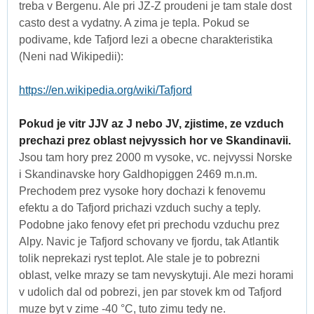
treba v Bergenu. Ale pri JZ-Z proudeni je tam stale dost
casto dest a vydatny. A zima je tepla. Pokud se
podivame, kde Tafjord lezi a obecne charakteristika
(Neni nad Wikipedii):
https://en.wikipedia.org/wiki/Tafjord
Pokud je vitr JJV az J nebo JV, zjistime, ze vzduch
prechazi prez oblast nejvyssich hor ve Skandinavii.
Jsou tam hory prez 2000 m vysoke, vc. nejvyssi Norske
i Skandinavske hory Galdhopiggen 2469 m.n.m.
Prechodem prez vysoke hory dochazi k fenovemu
efektu a do Tafjord prichazi vzduch suchy a teply.
Podobne jako fenovy efet pri prechodu vzduchu prez
Alpy. Navic je Tafjord schovany ve fjordu, tak Atlantik
tolik neprekazi ryst teplot. Ale stale je to pobrezni
oblast, velke mrazy se tam nevyskytuji. Ale mezi horami
v udolich dal od pobrezi, jen par stovek km od Tafjord
muze byt v zime -40 °C, tuto zimu tedy ne.