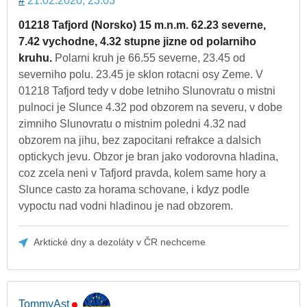
#
21.02.2020, 23:03
01218 Tafjord (Norsko) 15 m.n.m. 62.23 severne,
7.42 vychodne, 4.32 stupne jizne od polarniho
kruhu.
Polarni kruh je 66.55 severne, 23.45 od
severniho polu. 23.45 je sklon rotacni osy Zeme. V
01218 Tafjord tedy v dobe letniho Slunovratu o mistni
pulnoci je Slunce 4.32 pod obzorem na severu, v dobe
zimniho Slunovratu o mistnim poledni 4.32 nad
obzorem na jihu, bez zapocitani refrakce a dalsich
optickych jevu. Obzor je bran jako vodorovna hladina,
coz zcela neni v Tafjord pravda, kolem same hory a
Slunce casto za horama schovane, i kdyz podle
vypoctu nad vodni hladinou je nad obzorem.
Arktické dny a dezoláty v ČR nechceme
TommyAst