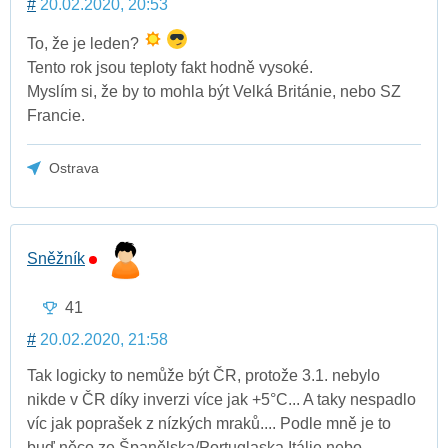
#
20.02.2020, 20:53
To, že je leden?
Tento rok jsou teploty fakt hodně vysoké.
Myslím si, že by to mohla být Velká Británie, nebo SZ
Francie.
Ostrava
Sněžník
41
#
20.02.2020, 21:58
Tak logicky to nemůže být ČR, protože 3.1. nebylo
nikde v ČR díky inverzi více jak +5°C... A taky nespadlo
víc jak poprašek z nízkých mraků.... Podle mně je to
buď něco ze Španělska/Portuglaska,Itálie nebo