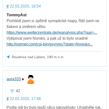
#
22.02.2020, 16:54
TommyAst
Prohlédl jsem si zpětně synoptické mapy, řídil jsem se
tlakem a směrem větru
https://www.wetterzentrale.de/reanalysis.php?jaar=...
Vytipoval jsem Norsko, a pak už to bylo snadné
http://ogimet.com/cgi-bin/gsynres?state=Norw&o...
Roudnice nad Labem, 190 m.n.m
aura333
42
#
22.02.2020, 17:46
Podle mě by bylo lepší něco takovéhoto: Uhádněte rok,