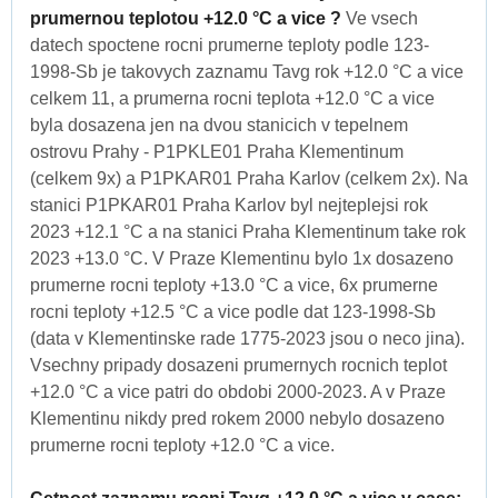
prumernou teplotou +12.0 °C a vice ?
Ve vsech
datech spoctene rocni prumerne teploty podle 123-
1998-Sb je takovych zaznamu Tavg rok +12.0 °C a vice
celkem 11, a prumerna rocni teplota +12.0 °C a vice
byla dosazena jen na dvou stanicich v tepelnem
ostrovu Prahy - P1PKLE01 Praha Klementinum
(celkem 9x) a P1PKAR01 Praha Karlov (celkem 2x). Na
stanici P1PKAR01 Praha Karlov byl nejteplejsi rok
2023 +12.1 °C a na stanici Praha Klementinum take rok
2023 +13.0 °C. V Praze Klementinu bylo 1x dosazeno
prumerne rocni teploty +13.0 °C a vice, 6x prumerne
rocni teploty +12.5 °C a vice podle dat 123-1998-Sb
(data v Klementinske rade 1775-2023 jsou o neco jina).
Vsechny pripady dosazeni prumernych rocnich teplot
+12.0 °C a vice patri do obdobi 2000-2023. A v Praze
Klementinu nikdy pred rokem 2000 nebylo dosazeno
prumerne rocni teploty +12.0 °C a vice.