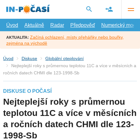
Přejít
na
hlavní
obsah
Úvod
Aktuálně
Radar
Předpověď
Numerický model
Začíná ochlazení, místy přeháňky nebo bouřky,
AKTUALITA:
zejména na východě
Úvod
Diskuse
Globální oteplování
Nejteplejší roky s průmernou teplotou 11C a více v měsícních a
ročních datech CHMI dle 123-1998-Sb
DISKUSE O POČASÍ
Nejteplejší roky s průmernou
teplotou 11C a více v měsícních
a ročních datech CHMI dle 123-
1998-Sb