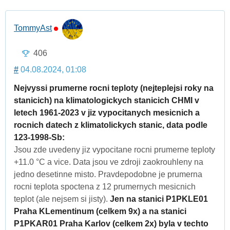
TommyAst
406
#
04.08.2024, 01:08
Nejvyssi prumerne rocni teploty (nejteplejsi roky na
stanicich) na klimatologickych stanicich CHMI v
letech 1961-2023 v jiz vypocitanych mesicnich a
rocnich datech z klimatolickych stanic, data podle
123-1998-Sb:
Jsou zde uvedeny jiz vypocitane rocni prumerne teploty
+11.0 °C a vice. Data jsou ve zdroji zaokrouhleny na
jedno desetinne misto. Pravdepodobne je prumerna
rocni teplota spoctena z 12 prumernych mesicnich
teplot (ale nejsem si jisty).
Jen na stanici P1PKLE01
Praha KLementinum (celkem 9x) a na stanici
P1PKAR01 Praha Karlov (celkem 2x) byla v techto