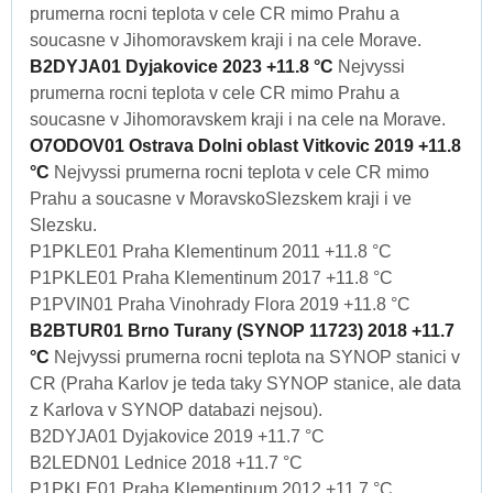
prumerna rocni teplota v cele CR mimo Prahu a
soucasne v Jihomoravskem kraji i na cele Morave.
B2DYJA01 Dyjakovice 2023 +11.8 °C
Nejvyssi
prumerna rocni teplota v cele CR mimo Prahu a
soucasne v Jihomoravskem kraji i na cele na Morave.
O7ODOV01 Ostrava Dolni oblast Vitkovic 2019 +11.8
°C
Nejvyssi prumerna rocni teplota v cele CR mimo
Prahu a soucasne v MoravskoSlezskem kraji i ve
Slezsku.
P1PKLE01 Praha Klementinum 2011 +11.8 °C
P1PKLE01 Praha Klementinum 2017 +11.8 °C
P1PVIN01 Praha Vinohrady Flora 2019 +11.8 °C
B2BTUR01 Brno Turany (SYNOP 11723) 2018 +11.7
°C
Nejvyssi prumerna rocni teplota na SYNOP stanici v
CR (Praha Karlov je teda taky SYNOP stanice, ale data
z Karlova v SYNOP databazi nejsou).
B2DYJA01 Dyjakovice 2019 +11.7 °C
B2LEDN01 Lednice 2018 +11.7 °C
P1PKLE01 Praha Klementinum 2012 +11.7 °C