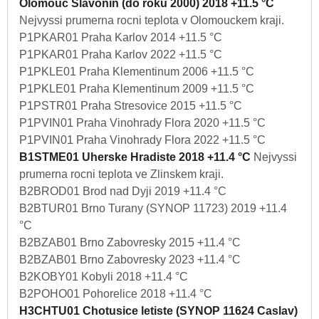
Olomouc Slavonin (do roku 2000) 2018 +11.5 °C
Nejvyssi prumerna rocni teplota v Olomouckem kraji.
P1PKAR01 Praha Karlov 2014 +11.5 °C
P1PKAR01 Praha Karlov 2022 +11.5 °C
P1PKLE01 Praha Klementinum 2006 +11.5 °C
P1PKLE01 Praha Klementinum 2009 +11.5 °C
P1PSTR01 Praha Stresovice 2015 +11.5 °C
P1PVIN01 Praha Vinohrady Flora 2020 +11.5 °C
P1PVIN01 Praha Vinohrady Flora 2022 +11.5 °C
B1STME01 Uherske Hradiste 2018 +11.4 °C
Nejvyssi
prumerna rocni teplota ve Zlinskem kraji.
B2BROD01 Brod nad Dyji 2019 +11.4 °C
B2BTUR01 Brno Turany (SYNOP 11723) 2019 +11.4
°C
B2BZAB01 Brno Zabovresky 2015 +11.4 °C
B2BZAB01 Brno Zabovresky 2023 +11.4 °C
B2KOBY01 Kobyli 2018 +11.4 °C
B2POHO01 Pohorelice 2018 +11.4 °C
H3CHTU01 Chotusice letiste (SYNOP 11624 Caslav)