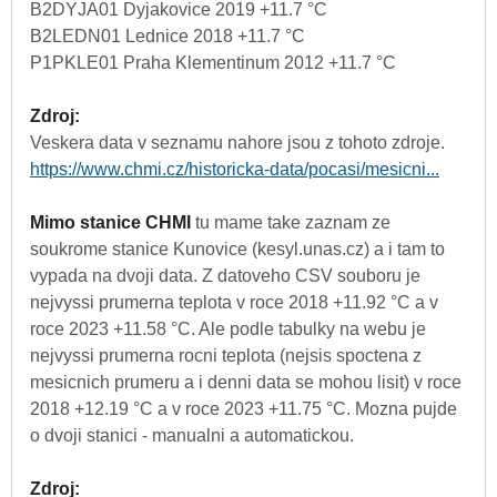
B2DYJA01 Dyjakovice 2019 +11.7 °C
B2LEDN01 Lednice 2018 +11.7 °C
P1PKLE01 Praha Klementinum 2012 +11.7 °C
Zdroj:
Veskera data v seznamu nahore jsou z tohoto zdroje.
https://www.chmi.cz/historicka-data/pocasi/mesicni...
Mimo stanice CHMI
tu mame take zaznam ze
soukrome stanice Kunovice (kesyl.unas.cz) a i tam to
vypada na dvoji data. Z datoveho CSV souboru je
nejvyssi prumerna teplota v roce 2018 +11.92 °C a v
roce 2023 +11.58 °C. Ale podle tabulky na webu je
nejvyssi prumerna rocni teplota (nejsis spoctena z
mesicnich prumeru a i denni data se mohou lisit) v roce
2018 +12.19 °C a v roce 2023 +11.75 °C. Mozna pujde
o dvoji stanici - manualni a automatickou.
Zdroj: