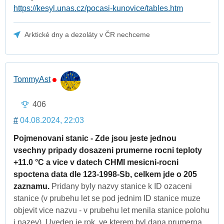
https://kesyl.unas.cz/pocasi-kunovice/tables.htm
Arktické dny a dezoláty v ČR nechceme
TommyAst
406
#
04.08.2024, 22:03
Pojmenovani stanic - Zde jsou jeste jednou
vsechny pripady dosazeni prumerne rocni teploty
+11.0 °C a vice v datech CHMI mesicni-rocni
spoctena data dle 123-1998-Sb, celkem jde o 205
zaznamu.
Pridany byly nazvy stanice k ID ozaceni
stanice (v prubehu let se pod jednim ID stanice muze
objevit vice nazvu - v prubehu let menila stanice polohu
i nazev). Uveden je rok, ve kterem byl dana prumerna