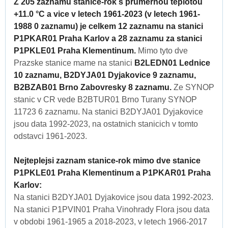
Z 205 zaznamu stanice-rok s prumernou teplotou
+11.0 °C a vice v letech 1961-2023 (v letech 1961-
1988 0 zaznamu) je celkem 12 zaznamu na stanici
P1PKAR01 Praha Karlov a 28 zaznamu za stanici
P1PKLE01 Praha Klementinum.
Mimo tyto dve
Prazske stanice mame na stanici
B2LEDN01 Lednice
10 zaznamu, B2DYJA01 Dyjakovice 9 zaznamu,
B2BZAB01 Brno Zabovresky 8 zaznamu.
Ze SYNOP
stanic v CR vede B2BTUR01 Brno Turany SYNOP
11723 6 zaznamu. Na stanici B2DYJA01 Dyjakovice
jsou data 1992-2023, na ostatnich stanicich v tomto
odstavci 1961-2023.
Nejteplejsi zaznam stanice-rok mimo dve stanice
P1PKLE01 Praha Klementinum a P1PKAR01 Praha
Karlov:
Na stanici B2DYJA01 Dyjakovice jsou data 1992-2023.
Na stanici P1PVIN01 Praha Vinohrady Flora jsou data
v obdobi 1961-1965 a 2018-2023, v letech 1966-2017