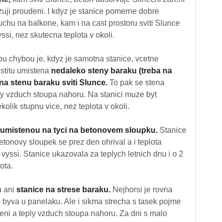
uji proudeni. I kdyz je stanice pomerne dobre
uchu na balkone, kam i na cast prostoru sviti Slunce
si, nez skutecna teplota v okoli.
u chybou je, kdyz je samotna stanice, vcetne
stitu umistena
nedaleko steny baraku (treba na
 na stenu baraku sviti Slunce.
To pak se stena
ly vzduch stoupa nahoru. Na stanici muze byt
lik stupnu vice, nez teplota v okoli.
i umistenou na tyci na betonovem sloupku.
Stanice
Betonovy sloupek se prez den ohrival a i teplota
vyssi. Stanice ukazovala za teplych letnich dnu i o 2
ota.
u ani
stanice na strese baraku.
Nejhorsi je rovna
o byva u panelaku. Ale i sikma strecha s tasek pojme
eni a teply vzduch stoupa nahoru. Za dni s malo