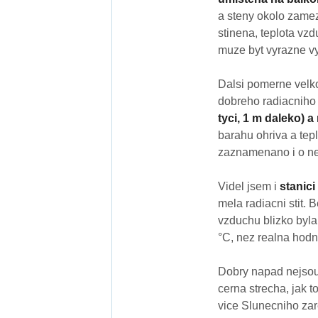
a steny okolo zamez
stinena, teplota vzd
muze byt vyrazne vys
Dalsi pomerne velko
dobreho radiacniho 
tyci, 1 m daleko) a
barahu ohriva a tep
zaznamenano i o neko
Videl jsem i
stanic
mela radiacni stit. 
vzduchu blizko byla 
°C, nez realna hodn
Dobry napad nejso
cerna strecha, jak t
vice Slunecniho zar