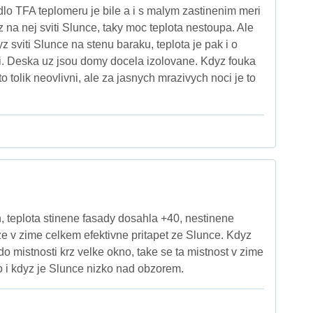
dlo TFA teplomeru je bile a i s malym zastinenim meri
 na nej sviti Slunce, taky moc teplota nestoupa. Ale
z sviti Slunce na stenu baraku, teplota je pak i o
i. Deska uz jsou domy docela izolovane. Kdyz fouka
i to tolik neovlivni, ale za jasnych mrazivych noci je to
n, teplota stinene fasady dosahla +40, nestinene
ze v zime celkem efektivne pritapet ze Slunce. Kdyz
 do mistnosti krz velke okno, take se ta mistnost v zime
to i kdyz je Slunce nizko nad obzorem.