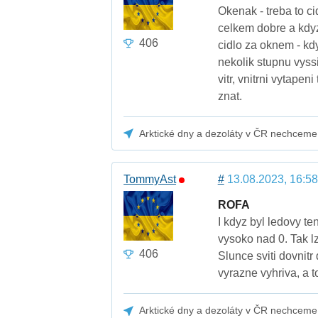
Okenak - treba to ci
celkem dobre a kdyz
406
cidlo za oknem - kdy
nekolik stupnu vyss
vitr, vnitrni vytapen
znat.
Arktické dny a dezoláty v ČR nechceme
TommyAst
#
13.08.2023, 16:58
ROFA
I kdyz byl ledovy te
vysoko nad 0. Tak l
406
Slunce sviti dovnitr
vyrazne vyhriva, a 
Arktické dny a dezoláty v ČR nechceme