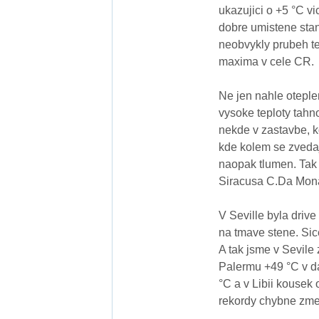
ukazujici o +5 °C vi
dobre umistene stan
neobvykly prubeh te
maxima v cele CR.
Ne jen nahle oteple
vysoke teploty tahn
nekde v zastavbe, k
kde kolem se zvedaj
naopak tlumen. Tak 
Siracusa C.Da Mona
V Seville byla driv
na tmave stene. Sic
A tak jsme v Sevile
Palermu +49 °C v d
°C a v Libii kousek 
rekordy chybne zme