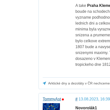
A take
Praha Kleme
boude na schodech 
vyzname podhodnocen
lednich dni a celko
minima byla vyrazne
snizena a prumerne t
bylo celkove extrem
1807 bude a navys
snizenymi maximy. T
dosazeno v Klement
tropickeho dne 181
Arktické dny a dezoláty v ČR nechceme
TommyAst
#
13.08.2023, 16:39
Novorolák1