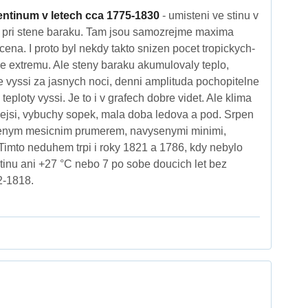
ntinum v letech cca 1775-1830
- umisteni ve stinu v
pri stene baraku. Tam jsou samozrejme maxima
a. I proto byl nekdy takto snizen pocet tropickych-
ve extremu. Ale steny baraku akumulovaly teplo,
 vyssi za jasnych noci, denni amplituda pochopitelne
eploty vyssi. Je to i v grafech dobre videt. Ale klima
ejsi, vybuchy sopek, mala doba ledova a pod. Srpen
enym mesicnim prumerem, navysenymi minimi,
imto neduhem trpi i roky 1821 a 1786, kdy nebylo
inu ani +27 °C nebo 7 po sobe doucich let bez
2-1818.