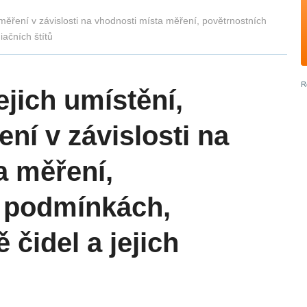
 měření v závislosti na vhodnosti místa měření, povětrnostních
iačních štítů
ejich umístění,
ní v závislosti na
a měření,
 podmínkách,
ě čidel a jejich
ů