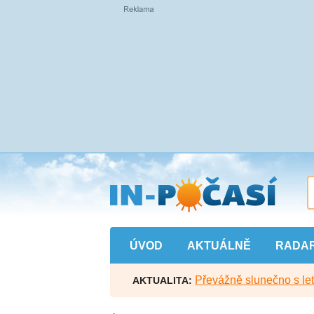
Přejít
na
hlavní
obsah
ÚVOD
AKTUÁLNĚ
RADA
Převážně slunečno s let
AKTUALITA: