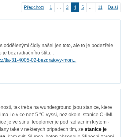
Předchozí
1
...
3
4
5
...
11
Další
 oddělenými čidly našel jen toto, ale to je podezřele
o je bez radiačního štítu...
z/tfa-31-4005-02-bezdratovy-mon...
osti, tak treba na wunderground jsou stanice, ktere
a i o vice nez 5 °C vyssi, nez okolni stanice CHMI.
ce je ve stinu, teoplomer je pod radiacnim krytem -
dany take v nekterych pripadech tIm, ze
stanice je
ne,
kam sviti Slunce, beton absorvuje Slinecni zareni