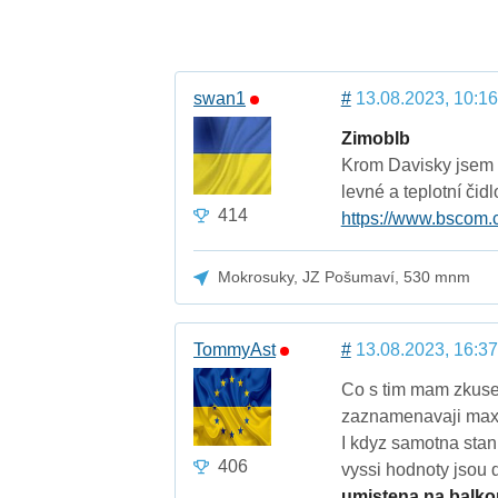
swan1
#
13.08.2023, 10:16
Zimoblb
Krom Davisky jsem s
levné a teplotní čidl
414
https://www.bscom.c
Mokrosuky, JZ Pošumaví, 530 mnm
TommyAst
#
13.08.2023, 16:37
Co s tim mam zkusen
zaznamenavaji maxim
I kdyz samotna stani
406
vyssi hodnoty jsou 
umistena na balko