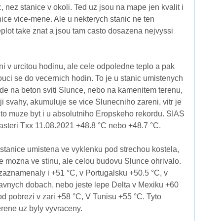
c, nez stanice v okoli. Ted uz jsou na mape jen kvalit i
ice vice-mene. Ale u nekterych stanic ne ten
plot take znat a jsou tam casto dosazena nejvyssi
ni v urcitou hodinu, ale cele odpoledne teplo a pak
ouci se do vecernich hodin. To je u stanic umistenych
de na beton sviti Slunce, nebo na kamenitem terenu,
i svahy, akumuluje se vice Slunecniho zareni, vitr je
to muze byt i u absolutniho Eropskeho rekordu. SIAS
steri Txx 11.08.2021 +48.8 °C nebo +48.7 °C.
e stanice umistena ve vyklenku pod strechou kostela,
e mozna ve stinu, ale celou budovu Slunce ohrivalo.
 zaznamenaly i +51 °C, v Portugalsku +50.5 °C, v
avnych dobach, nebo jeste lepe Delta v Mexiku +60
od pobrezi v zari +58 °C, V Tunisu +55 °C. Tyto
rene uz byly vyvraceny.