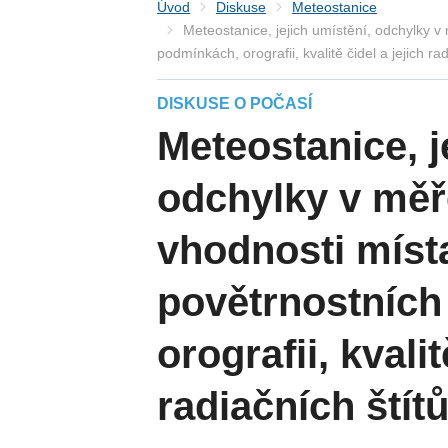
Úvod
Diskuse
Meteostanice
Meteostanice, jejich umístění, odchylky v
podmínkách, orografii, kvalitě čidel a jejich rad
DISKUSE O POČASÍ
Meteostanice, j
odchylky v měře
vhodnosti míst
povětrnostních
orografii, kvalit
radiačních štít