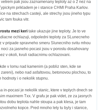
 vetrem pak jsou zaznamenany teploty az o 2 nez na
 Typickym prikladem je i stanice CHMI Praha Karlov.
ce na strechach casteji, ale strechy jsou jineho typu
ic tam fouka vitr.
rostu mezi keri
take ukazuje jine teploty. Je to ve
 radiacne ochlazuji, odpoledni teploty za SLunecneho
dyz v pripade spravneho smeru Slunecniho svitu mhou
A v noci za jasneho pocasi jsou v porostu dosahovany
 nez v okoli, kvuli radiacnimu ochlazovani.
kde v lomu nad kamenim (a pobliz sten, kde se
zareni), nebo nad asfaltovou, betonovou plochou, to
 hodnoty i o nekolik stupnu.
in-pocasi je nekolik stanic, ktere v teplych dnech se
ssim maximem Txx. V grafu je pak videt, ze za jasnych
itou dobu teplota nahle stoupa a pak klesa, je tam
ozvolneho kopce. Pred mnoho lety tu byly i stanice,