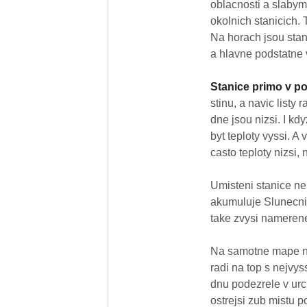
oblacnosti a slabym
okolnich stanicich.
Na horach jsou stani
a hlavne podstatne v
Stanice primo v po
stinu, a navic listy
dne jsou nizsi. I k
byt teploty vyssi. 
casto teploty nizsi,
Umisteni stanice ne
akumuluje Slunecni 
take zvysi namerene
Na samotne mape na 
radi na top s nejvy
dnu podezrele v urc
ostrejsi zub mistu p