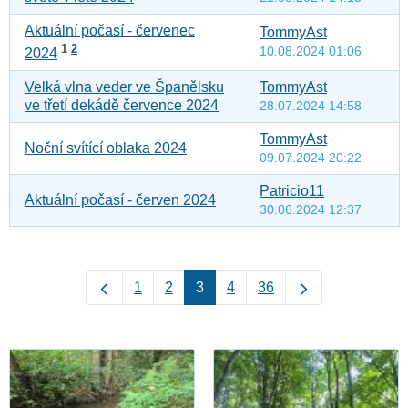
Aktuální počasí - červenec
TommyAst
1
2
10.08.2024 01:06
2024
Velká vlna veder ve Španělsku
TommyAst
ve třetí dekádě července 2024
28.07.2024 14:58
TommyAst
Noční svítící oblaka 2024
09.07.2024 20:22
Patricio11
Aktuální počasí - červen 2024
30.06.2024 12:37
1
2
3
4
36