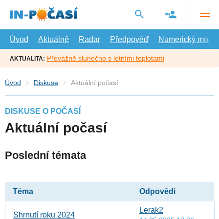
Přejít
na
hlavní
obsah
Úvod
Aktuálně
Radar
Předpověď
Numerický model
Převážně slunečno s letními teplotami
AKTUALITA:
Úvod
Diskuse
Aktuální počasí
DISKUSE O POČASÍ
Aktuální počasí
Poslední témata
Téma
Odpovědi
Lerak2
Shrnutí roku 2024