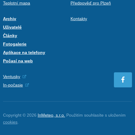
Teplotní mapa
Předpověď pro Plzeň
Archiv
Kontakty
Uživatelé
Články
Fotogalerie
Aplikace na telefony
Počasí na web
Ventusky
In-počasie
Copyright © 2026
InMeteo, s.r.o.
Použitím souhlasíte s uložením
cookies
.