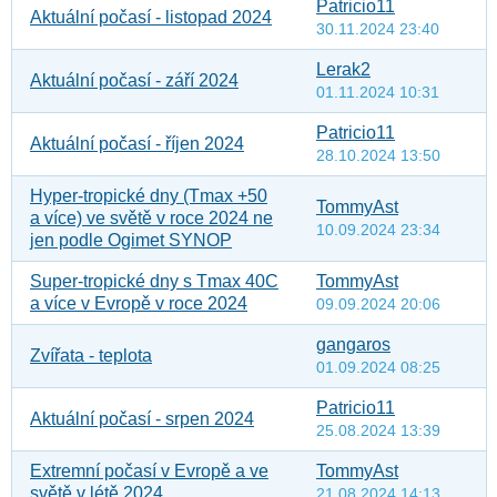
Patricio11
Aktuální počasí - listopad 2024
30.11.2024 23:40
Lerak2
Aktuální počasí - září 2024
01.11.2024 10:31
Patricio11
Aktuální počasí - říjen 2024
28.10.2024 13:50
Hyper-tropické dny (Tmax +50
TommyAst
a více) ve světě v roce 2024 ne
10.09.2024 23:34
jen podle Ogimet SYNOP
Super-tropické dny s Tmax 40C
TommyAst
a více v Evropě v roce 2024
09.09.2024 20:06
gangaros
Zvířata - teplota
01.09.2024 08:25
Patricio11
Aktuální počasí - srpen 2024
25.08.2024 13:39
Extremní počasí v Evropě a ve
TommyAst
světě v létě 2024
21.08.2024 14:13