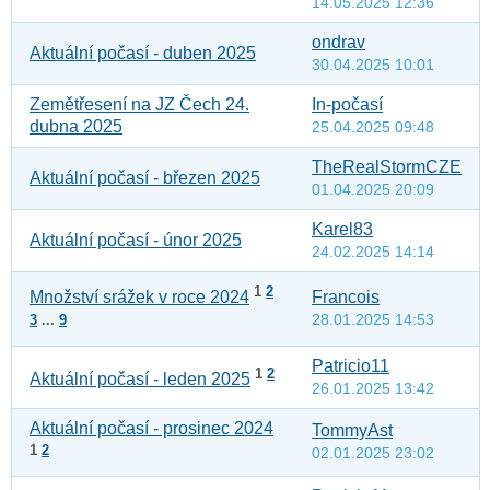
14.05.2025 12:36
ondrav
Aktuální počasí - duben 2025
30.04.2025 10:01
Zemětřesení na JZ Čech 24.
In-počasí
dubna 2025
25.04.2025 09:48
TheRealStormCZE
Aktuální počasí - březen 2025
01.04.2025 20:09
Karel83
Aktuální počasí - únor 2025
24.02.2025 14:14
1
2
Francois
Množství srážek v roce 2024
28.01.2025 14:53
3
...
9
Patricio11
1
2
Aktuální počasí - leden 2025
26.01.2025 13:42
Aktuální počasí - prosinec 2024
TommyAst
1
2
02.01.2025 23:02