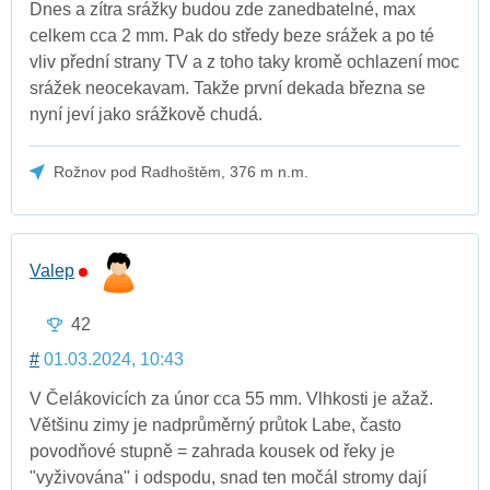
Dnes a zítra srážky budou zde zanedbatelné, max
celkem cca 2 mm. Pak do středy beze srážek a po té
vliv přední strany TV a z toho taky kromě ochlazení moc
srážek neocekavam. Takže první dekada března se
nyní jeví jako srážkově chudá.
Rožnov pod Radhoštěm, 376 m n.m.
Valep
42
#
01.03.2024, 10:43
V Čelákovicích za únor cca 55 mm. Vlhkosti je ažaž.
Většinu zimy je nadprůměrný průtok Labe, často
povodňové stupně = zahrada kousek od řeky je
"vyživována" i odspodu, snad ten močál stromy dají