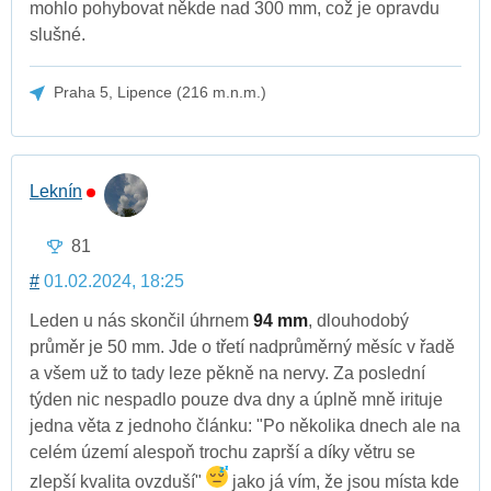
mohlo pohybovat někde nad 300 mm, což je opravdu
slušné.
Praha 5, Lipence (216 m.n.m.)
Leknín
81
#
01.02.2024, 18:25
Leden u nás skončil úhrnem
94 mm
, dlouhodobý
průměr je 50 mm. Jde o třetí nadprůměrný měsíc v řadě
a všem už to tady leze pěkně na nervy. Za poslední
týden nic nespadlo pouze dva dny a úplně mně irituje
jedna věta z jednoho článku: "Po několika dnech ale na
celém území alespoň trochu zaprší a díky větru se
zlepší kvalita ovzduší"
jako já vím, že jsou místa kde