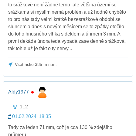
to srážkově není žádné terno, ale většina území se
srážkama si myslím nemá problém a už hodně chybělo
to pro nás tady velmi krátké bezesrážkové období se
sluncem a dnes s novým měsícem se to zpátky otočilo
do toho hnusného vlhka s deklem a úhrnem 3 mm. A
první dekáda února teda vypadá zase denně srážková,
tak tohle už je fakt o ty nervy...
Vsetínsko 385 m n.m.
Aldy1977
112
#
01.02.2024, 18:35
Tady za leden 71 mm, což je cca 130 % zdejšího
průměru.