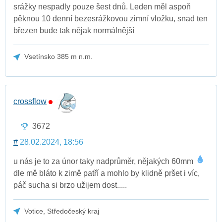
srážky nespadly pouze šest dnů. Leden měl aspoň
pěknou 10 denní bezesrážkovou zimní vložku, snad ten
březen bude tak nějak normálnější
Vsetínsko 385 m n.m.
crossflow
3672
#
28.02.2024, 18:56
u nás je to za únor taky nadprůměr, nějakých 60mm
dle mě bláto k zimě patří a mohlo by klidně pršet i víc,
páč sucha si brzo užijem dost.....
Votice, Středočeský kraj