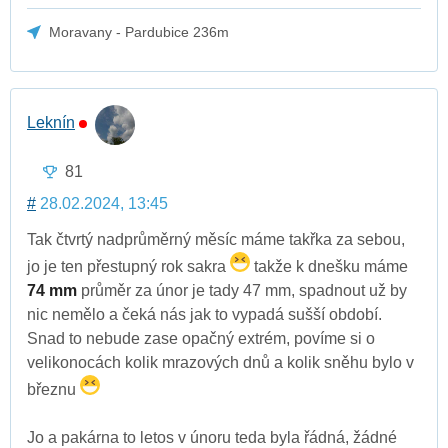
Moravany - Pardubice 236m
Leknín
81
#
28.02.2024, 13:45
Tak čtvrtý nadprůměrný měsíc máme takřka za sebou,
jo je ten přestupný rok sakra
takže k dnešku máme
74 mm
průměr za únor je tady 47 mm, spadnout už by
nic nemělo a čeká nás jak to vypadá sušší období.
Snad to nebude zase opačný extrém, povíme si o
velikonocách kolik mrazových dnů a kolik sněhu bylo v
březnu
Jo a pakárna to letos v únoru teda byla řádná, žádné