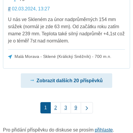
#
02.03.2024, 13:27
U nás ve Skleném za únor nadprůměrných 154 mm
srážek (normál je zde 63 mm). Od začátku roku zatím
mame 239 mm. Teplota také silný nadprůměr +4,1st což
je o téměř 7st nad normálem.
Malá Morava - Sklené (Králický Sněžník) - 700 m.n.
Zobrazit dalších 20 příspěvků
1
2
3
9
Pro přidání příspěvku do diskuse se prosím
přihlaste
.