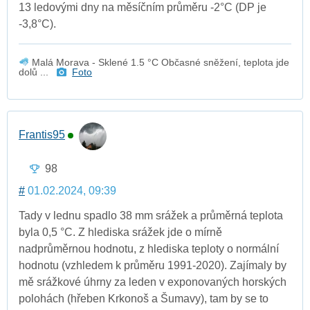
13 ledovými dny na měsíčním průměru -2°C (DP je
-3,8°C).
Malá Morava - Sklené 1.5 °C Občasné sněžení, teplota jde
dolů ...
Foto
Frantis95
98
#
01.02.2024, 09:39
Tady v lednu spadlo 38 mm srážek a průměrná teplota
byla 0,5 °C. Z hlediska srážek jde o mírně
nadprůměrnou hodnotu, z hlediska teploty o normální
hodnotu (vzhledem k průměru 1991-2020). Zajímaly by
mě srážkové úhrny za leden v exponovaných horských
polohách (hřeben Krkonoš a Šumavy), tam by se to