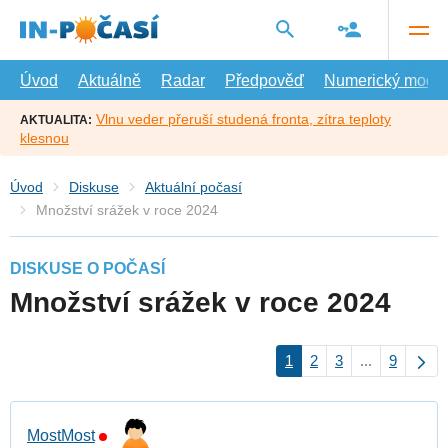
Přejít
na
hlavní
obsah
Úvod
Aktuálně
Radar
Předpověď
Numerický model
Vlnu veder přeruší studená fronta, zítra teploty
AKTUALITA:
klesnou
Úvod
Diskuse
Aktuální počasí
Množství srážek v roce 2024
DISKUSE O POČASÍ
Množství srážek v roce 2024
1
2
3
...
9
MostMost