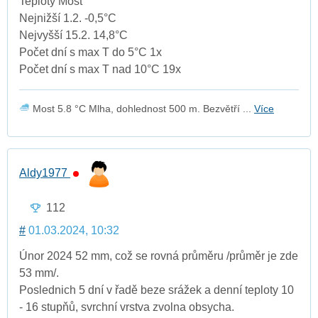
Teploty Most
Nejnižší 1.2. -0,5°C
Nejvyšší 15.2. 14,8°C
Počet dní s max T do 5°C 1x
Počet dní s max T nad 10°C 19x
Most 5.8 °C Mlha, dohlednost 500 m. Bezvětří ...
Více
Aldy1977
112
#
01.03.2024, 10:32
Únor 2024 52 mm, což se rovná průměru /průměr je zde
53 mm/.
Poslednich 5 dní v řadě beze srážek a denní teploty 10
- 16 stupňů, svrchní vrstva zvolna obsycha.