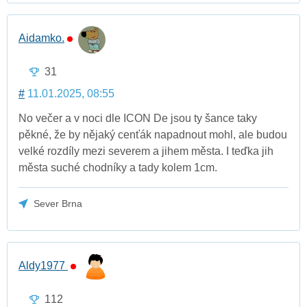
Aidamko.
31
#
11.01.2025, 08:55
No večer a v noci dle ICON De jsou ty šance taky
pěkné, že by nějaký cenťák napadnout mohl, ale budou
velké rozdíly mezi severem a jihem města. I teďka jih
města suché chodníky a tady kolem 1cm.
Sever Brna
Aldy1977
112