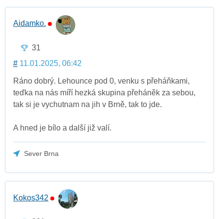
Aidamko.
31
#
11.01.2025, 06:42
Ráno dobrý. Lehounce pod 0, venku s přeháňkami,
teďka na nás míří hezká skupina přeháněk za sebou,
tak si je vychutnam na jih v Brně, tak to jde.
A hned je bílo a další již valí.
Sever Brna
Kokos342