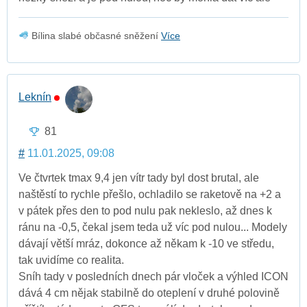
Bílina slabé občasné sněžení
Více
Leknín
81
#
11.01.2025, 09:08
Ve čtvrtek tmax 9,4 jen vítr tady byl dost brutal, ale
naštěstí to rychle přešlo, ochladilo se raketově na +2 a
v pátek přes den to pod nulu pak nekleslo, až dnes k
ránu na -0,5, čekal jsem teda už víc pod nulou... Modely
dávají větší mráz, dokonce až někam k -10 ve středu,
tak uvidíme co realita.
Sníh tady v posledních dnech pár vloček a výhled ICON
dává 4 cm nějak stabilně do oteplení v druhé polovině