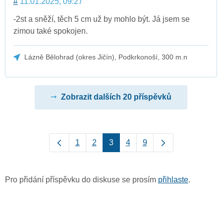
#
11.01.2025, 09:27
-2st a sněží, těch 5 cm už by mohlo být. Já jsem se
zimou také spokojen.
Lázně Bělohrad (okres Jičín), Podkrkonoší, 300 m.n
Zobrazit dalších 20 příspěvků
1
2
3
4
9
Pro přidání příspěvku do diskuse se prosím
přihlaste
.