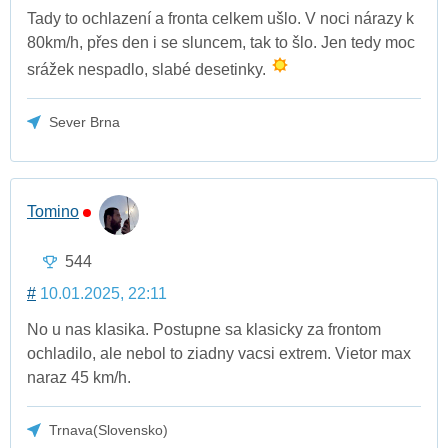
Tady to ochlazení a fronta celkem ušlo. V noci nárazy k
80km/h, přes den i se sluncem, tak to šlo. Jen tedy moc
srážek nespadlo, slabé desetinky.
Sever Brna
Tomino
544
#
10.01.2025, 22:11
No u nas klasika. Postupne sa klasicky za frontom
ochladilo, ale nebol to ziadny vacsi extrem. Vietor max
naraz 45 km/h.
Trnava(Slovensko)