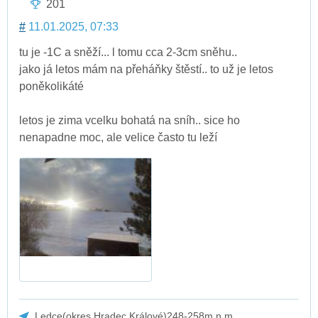
201
#
11.01.2025, 07:33
tu je -1C a sněží... l tomu cca 2-3cm sněhu..
jako já letos mám na přeháňky štěstí.. to už je letos
poněkolikáté
letos je zima vcelku bohatá na sníh.. sice ho
nenapadne moc, ale velice často tu leží
Ledce(okres Hradec Králové)248-258m.n.m.