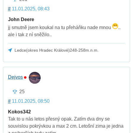
#
11.01.2025, 08:43
John Deere
jj smutně jsem koukal na tu přeháňku nade mnou
..
ale i tak z ní sněžilo..
Ledce(okres Hradec Králové)248-258m.n.m.
Dejvos
25
#
11.01.2025, 08:50
Kokos342
Tak to u nás letos přesný opak. Zatím dva dny se
souvislou pokrývkou a max 2 cm. Letošní zima je jedna