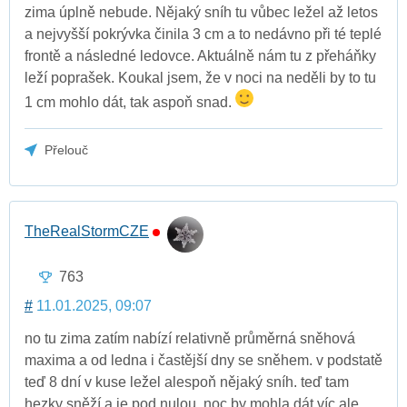
zima úplně nebude. Nějaký sníh tu vůbec ležel až letos
a nejvyšší pokrývka činila 3 cm a to nedávno při té teplé
frontě a následné ledovce. Aktuálně nám tu z přeháňky
leží poprašek. Koukal jsem, že v noci na neděli by to tu
1 cm mohlo dát, tak aspoň snad.
Přelouč
TheRealStormCZE
763
#
11.01.2025, 09:07
no tu zima zatím nabízí relativně průměrná sněhová
maxima a od ledna i častější dny se sněhem. v podstatě
teď 8 dní v kuse ležel alespoň nějaký sníh. teď tam
hezky sněží a je pod nulou, noc by mohla dát víc ale