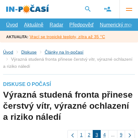
Přejít
na
hlavní
obsah
Úvod
Aktuálně
Radar
Předpověď
Numerický model
Vrací se tropické teploty, zítra až 35 °C
AKTUALITA:
Úvod
Diskuse
Články na In-počasí
Výrazná studená fronta přinese čerstvý vítr, výrazné ochlazení
a riziko náledí
DISKUSE O POČASÍ
Výrazná studená fronta přinese
čerstvý vítr, výrazné ochlazení
a riziko náledí
1
2
3
4
...
9