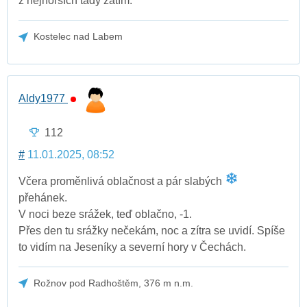
z nejhorších tady zatím.
Kostelec nad Labem
Aldy1977
112
#
11.01.2025, 08:52
Včera proměnlivá oblačnost a pár slabých
přehánek.
V noci beze srážek, teď oblačno, -1.
Přes den tu srážky nečekám, noc a zítra se uvidí. Spíše
to vidím na Jeseníky a severní hory v Čechách.
Rožnov pod Radhoštěm, 376 m n.m.