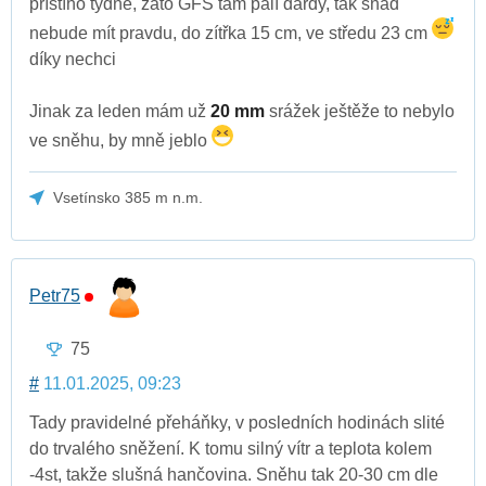
příštího týdne, zato GFS tam pálí dardy, tak snad
nebude mít pravdu, do zítřka 15 cm, ve středu 23 cm
díky nechci
Jinak za leden mám už
20 mm
srážek ještěže to nebylo
ve sněhu, by mně jeblo
Vsetínsko 385 m n.m.
Petr75
75
#
11.01.2025, 09:23
Tady pravidelné přeháňky, v posledních hodinách slité
do trvalého sněžení. K tomu silný vítr a teplota kolem
-4st, takže slušná hančovina. Sněhu tak 20-30 cm dle