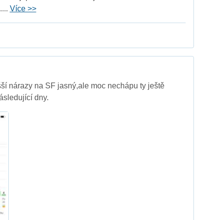
...
Více >>
ší nárazy na SF jasný,ale moc nechápu ty ještě
ásledující dny.