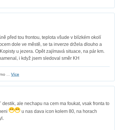
ně před tou frontou, teplota všude v blízkém okolí
pcem dole ve městě, se ta inverze držela dlouho a
 Kopisty u jezera. Opět zajímavá situace, na pár km.
amenal, i když jsem sledoval směr KH
mo ...
Více
 destik, ale nechapu na cem ma foukat, vsak fronta to
 neni
u nas dava icon kolem 80, na horach
l.