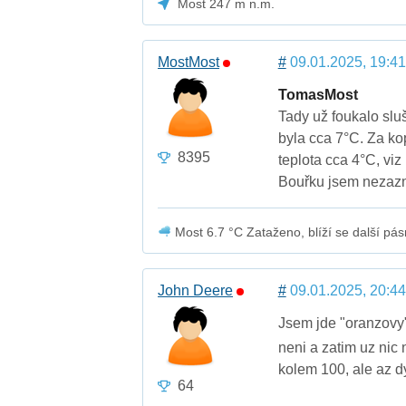
Most 247 m n.m.
MostMost
#
09.01.2025, 19:41
TomasMost
Tady už foukalo sluš
byla cca 7°C. Za ko
8395
teplota cca 4°C, viz
Bouřku jsem nezazn
Most 6.7 °C Zataženo, blíží se další pás
John Deere
#
09.01.2025, 20:44
Jsem jde "oranzovy"
neni a zatim uz nic
kolem 100, ale az dy
64