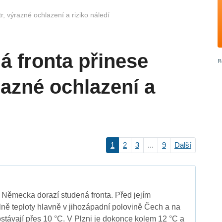
r, výrazné ochlazení a riziko náledí
á fronta přinese
ýrazné ochlazení a
1
2
3
...
9
Další
Německa dorazí studená fronta. Před jejím
ně teploty hlavně v jihozápadní polovině Čech a na
távají přes 10 °C. V Plzni je dokonce kolem 12 °C a