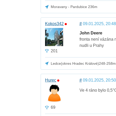
Moravany - Pardubice 236m
Kokos342
#
09.01.2025, 20:48
John Deere
fronta není vázána na
nudli u Prahy
201
Ledce(okres Hradec Králové)248-258m
Hurec
#
09.01.2025, 20:50
Ve 4 ráno bylo 0,5°
69