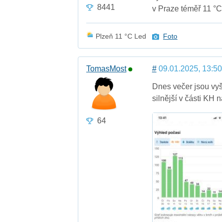
8441
v Praze téměř 11 °C.
Plzeň 11 °C Led
Foto
TomasMost
#
09.01.2025, 13:50
Dnes večer jsou vyš
silnější v části KH n
64