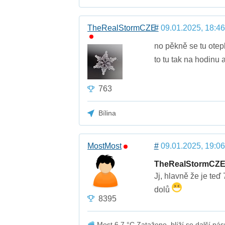
TheRealStormCZE
#
09.01.2025, 18:46
no pěkně se tu otepl
to tu tak na hodinu
763
Bílina
MostMost
#
09.01.2025, 19:06
TheRealStormCZ
Jj, hlavně že je teď 
dolů
8395
Most 6.7 °C Zataženo, blíží se další pás