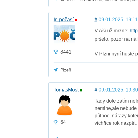
In-počasí
#
09.01.2025, 19:11
V Aši už mrzne:
htt
pršelo, pozor na ná
8441
V Plzni nyní hustě p
Plzeň
TomasMost
#
09.01.2025, 19:30
Tady dole zatím nefo
nemine,ale nebude 
půlnoci nárazy kole
64
vichřice rok nazpět.