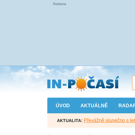
Přejít
na
hlavní
obsah
ÚVOD
AKTUÁLNĚ
RADA
Převážně slunečno s let
AKTUALITA: