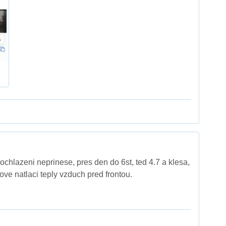
ochlazeni neprinese, pres den do 6st, ted 4.7 a klesa,
ove natlaci teply vzduch pred frontou.