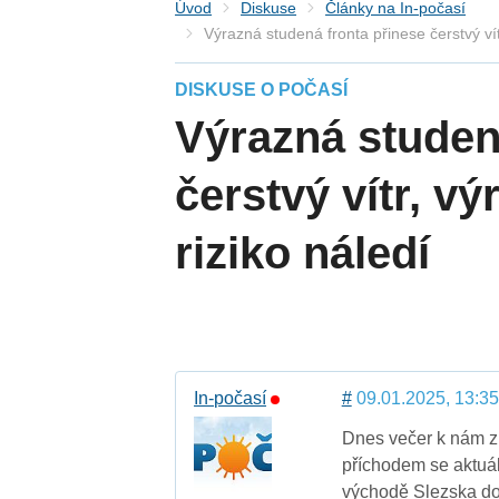
Úvod
Diskuse
Články na In-počasí
Výrazná studená fronta přinese čerstvý vít
DISKUSE O POČASÍ
Výrazná studen
čerstvý vítr, v
riziko náledí
In-počasí
#
09.01.2025, 13:35
Dnes večer k nám z 
příchodem se aktuál
východě Slezska dos