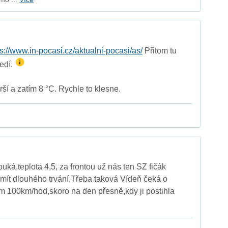
ps://www.in-pocasi.cz/aktualni-pocasi/as/
Přitom tu
ledí.
rší a zatím 8 °C. Rychle to klesne.
uká,teplota 4,5, za frontou už nás ten SZ fičák
mít dlouhého trvání.Třeba taková Vídeň čeká o
m 100km/hod,skoro na den přesně,kdy ji postihla