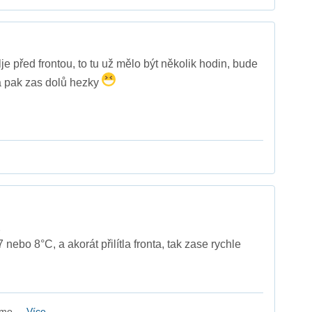
je před frontou, to tu už mělo být několik hodin, bude
 a pak zas dolů hezky
E
7 nebo 8°C, a akorát přilítla fronta, tak zase rychle
mo ...
Více