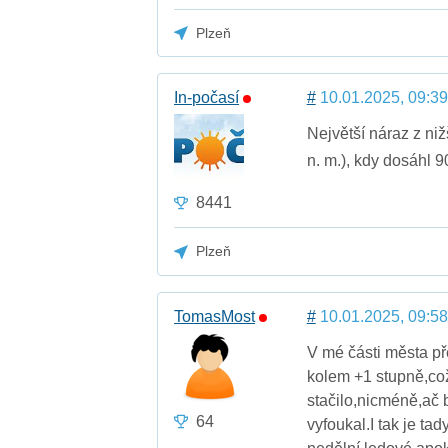
Plzeň
In-počasí
#
10.01.2025, 09:39
Největší náraz z ni
n. m.), kdy dosáhl 
8441
Plzeň
TomasMost
#
10.01.2025, 09:58
V mé části města př
kolem +1 stupně,což
stačilo,nicméně,ač 
64
vyfoukal.I tak je ta