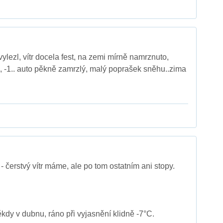
lezl, vítr docela fest, na zemi mírně namrznuto,
e, -1.. auto pěkně zamrzlý, malý poprašek sněhu..zima
 čerstvý vítr máme, ale po tom ostatním ani stopy.
kdy v dubnu, ráno při vyjasnění klidně -7°C.