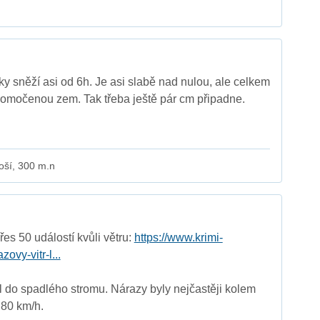
ky sněží asi od 6h. Je asi slabě nad nulou, ale celkem
 promočenou zem. Tak třeba ještě pár cm připadne.
oší, 300 m.n
es 50 událostí kvůli větru:
https://www.krimi-
zovy-vitr-l...
l do spadlého stromu. Nárazy byly nejčastěji kolem
 80 km/h.