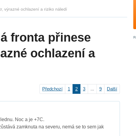
r, výrazné ochlazení a riziko náledí
á fronta přinese
ýrazné ochlazení a
Předchozí
1
2
3
...
9
Další
v lednu. Noc a je +7C.
zůstává zamknuta na severu, nemá se to sem jak