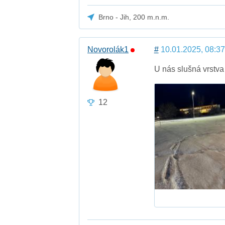
Brno - Jih, 200 m.n.m.
Novorolák1
#
10.01.2025, 08:37
U nás slušná vrstv
12