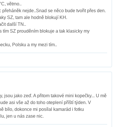
C, větrno..
přeháněk nejde..Snad se něco bude tvořit přes den.
aky SZ, tam ale hodně blokují KH.
čit další TN..
s tím SZ prouděním blokuje a tak klasicky my
cku, Polsku a my mezi tím..
y, jsou jako zeď. A přitom takové mini kopečky... U mě
ude asi vše až do toho oteplení příští týden. V
 bílo, dokonce mi posílal kamarád i fotku
, jen u nás zase nic.