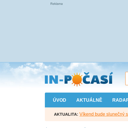
Přejít
na
hlavní
obsah
ÚVOD
AKTUÁLNĚ
RADA
Víkend bude slunečný s l
AKTUALITA: