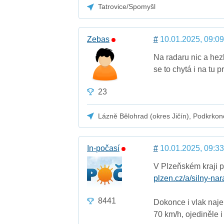
Tatrovice/Spomyšl
Zebas
#
10.01.2025, 09:09
Na radaru nic a hez
se to chytá i na tu
23
Lázně Bělohrad (okres Jičín), Podkrkon
In-počasí
#
10.01.2025, 09:33
V Plzeňském kraji př
plzen.cz/a/silny-nara
8441
Dokonce i vlak naje
70 km/h, ojediněle i