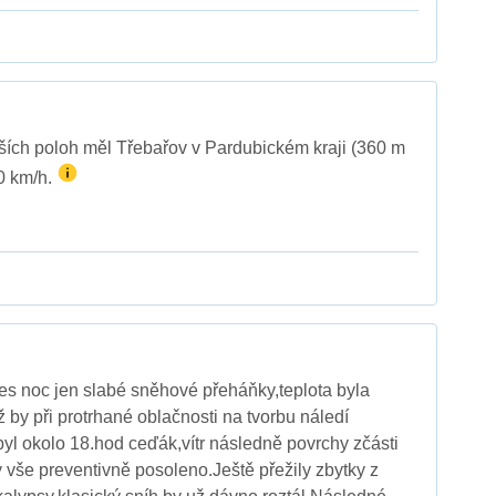
žších poloh měl Třebařov v Pardubickém kraji (360 m
90 km/h.
es noc jen slabé sněhové přeháňky,teplota byla
 by při protrhané oblačnosti na tvorbu náledí
byl okolo 18.hod ceďák,vítr následně povrchy zčásti
dy vše preventivně posoleno.Ještě přežily zbytky z