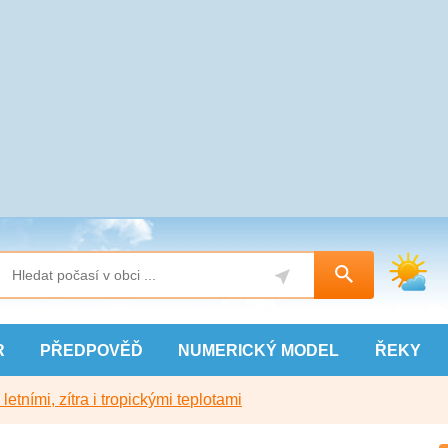
R
PŘEDPOVĚĎ
NUMERICKÝ
MODEL
ŘEKY
etními, zítra i tropickými teplotami