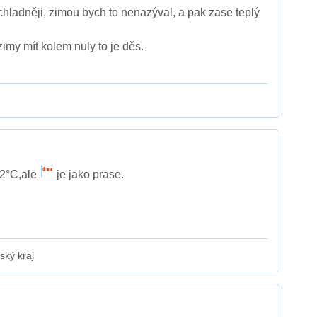
chladněji, zimou bych to nenazýval, a pak zase teplý
imy mít kolem nuly to je děs.
,2°C,ale
je jako prase.
ský kraj