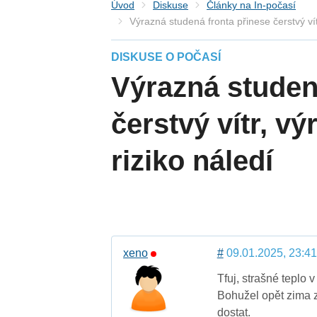
Úvod
Diskuse
Články na In-počasí
Výrazná studená fronta přinese čerstvý vít
DISKUSE O POČASÍ
Výrazná studen
čerstvý vítr, v
riziko náledí
xeno
#
09.01.2025, 23:41
Tfuj, strašné teplo 
Bohužel opět zima 
dostat.