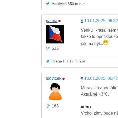
Hostivice 350 m n.m.
palma
#
10.01.2025, 06:32
Venku "krása" sem vy
takže to opět klouž
jak má být...
515
Drage HR 12 m.n.m
ludvicek
#
10.01.2025, 06:42
Moravská anomálie -
Aktuálně +3°C.
163
xeno
Vrchol zimy bude ně