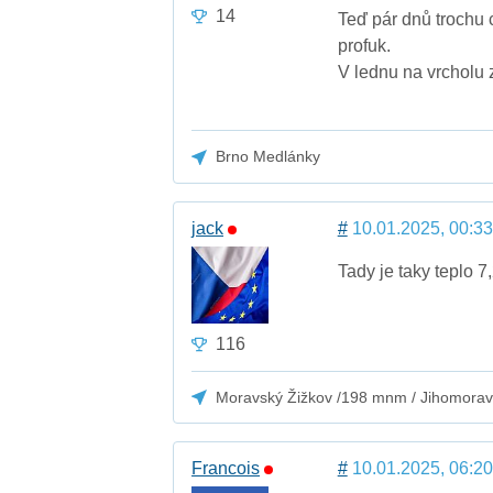
14
Teď pár dnů trochu 
profuk.
V lednu na vrcholu z
Brno Medlánky
jack
#
10.01.2025, 00:33
Tady je taky teplo 7
116
Moravský Žižkov /198 mnm / Jihomorav
Francois
#
10.01.2025, 06:20