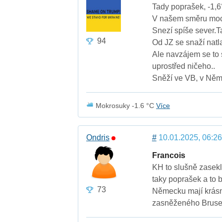
Tady poprašek, -1,6°
V našem směru moc 
Snezí spíše sever.T
94
Od JZ se snaží natla
Ale navzájem se to 
uprostřed ničeho..
Sněží ve VB, v Něme
Mokrosuky -1.6 °C
Více
Ondris
#
10.01.2025, 06:26
Francois
KH to slušně zasekl
taky poprašek a to b
73
Německu mají krásně
zasněženého Bruselu