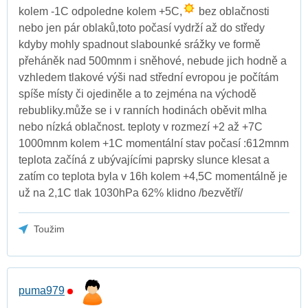
kolem -1C odpoledne kolem +5C,
bez oblačnosti
nebo jen pár oblaků,toto počasí vydrží až do středy
kdyby mohly spadnout slabounké srážky ve formě
přeháněk nad 500mnm i sněhové, nebude jich hodně a
vzhledem tlakové výši nad střední evropou je počítám
spíše místy či ojediněle a to zejména na východě
rebubliky.může se i v ranních hodinách oběvit mlha
nebo nízká oblačnost. teploty v rozmezí +2 až +7C
1000mnm kolem +1C momentální stav počasí :612mnm
teplota začíná z ubývajícími paprsky slunce klesat a
zatím co teplota byla v 16h kolem +4,5C momentálně je
už na 2,1C tlak 1030hPa 62% klidno /bezvětří/
Toužim
puma979