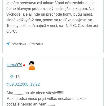
ja mám predstavu asi takúto: Vpád nás zasiahne, nie
úplne hlavným prúdom, takým silnejším okrajom. Na
východe, ale aj inde pri prechode frontu budú miest.
slabé zrážky 0-2 mm, potom sa rozfúka a vyjasní sa.
Teploty poklesnú najmä v noci, na -4/-9°C. Cez deň asi
0/5°C.
Bratislava - Petržalka
puma979
15
#
09.02.2008, 19:22
Aha,,,,,,,,,,, no ale nieco väcsie!!!!!!!
Musi predsa nieco prijst velke, necakane, taketo
pocasie nebolo ani vlani........