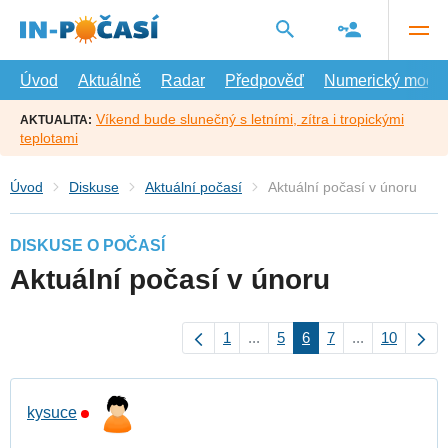
Přejít
na
hlavní
obsah
Úvod
Aktuálně
Radar
Předpověď
Numerický model
Víkend bude slunečný s letními, zítra i tropickými
AKTUALITA:
teplotami
Úvod
Diskuse
Aktuální počasí
Aktuální počasí v únoru
DISKUSE O POČASÍ
Aktuální počasí v únoru
1
...
5
6
7
...
10
kysuce