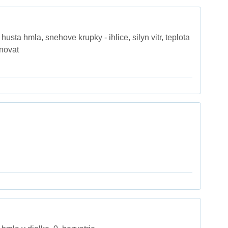
usta hmla, snehove krupky - ihlice, silyn vitr, teplota
novat