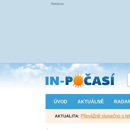
Přejít
na
hlavní
obsah
ÚVOD
AKTUÁLNĚ
RADA
Převážně slunečno s let
AKTUALITA: