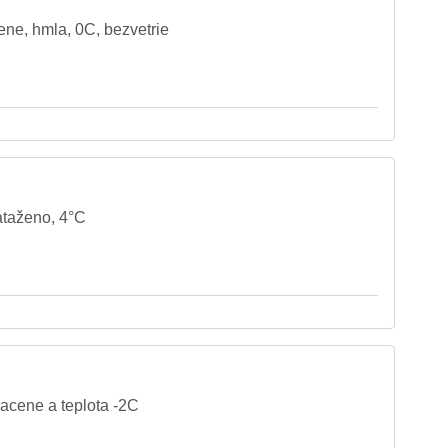
ne, hmla, 0C, bezvetrie
zataženo, 4°C
acene a teplota -2C