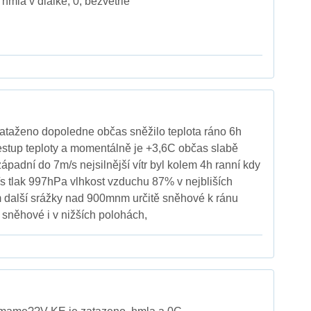
hmla v dialke, 0, bezvetrie
ataženo dopoledne občas sněžilo teplota ráno 6h
stup teploty a momentálně je +3,6C občas slabě
hozápadní do 7m/s nejsilnější vítr byl kolem 4h ranní kdy
s tlak 997hPa vlhkost vzduchu 87% v nejbliších
další srážky nad 900mnm určitě sněhové k ránu
sněhové i v nižších polohách,