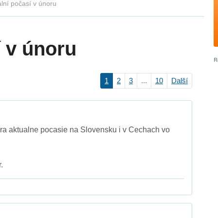
lní počasí v únoru
í v únoru
1
2
3
...
10
Další
ra aktualne pocasie na Slovensku i v Cechach vo
.