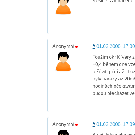
Kosice: zamracene, 
Anonymní
#
01.02.2008, 17:30
Toužim okr K.Vary z
+0,4 během dne vze
prší,vítr jižní až ji
byly nárazy až 20m/
hodinách očekávám 
budou přecházet ve 
Anonymní
#
01.02.2008, 17:39