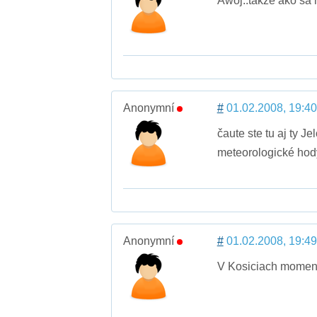
Awoj..takze ako sa
Anonymní
#
01.02.2008, 19:40
čaute ste tu aj ty J
meteorologické hody
Anonymní
#
01.02.2008, 19:49
V Kosiciach moment