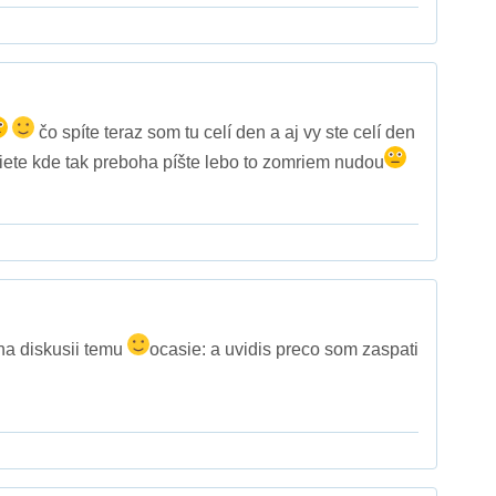
čo spíte teraz som tu celí den a aj vy ste celí den
 viete kde tak preboha píšte lebo to zomriem nudou
na diskusii temu
ocasie: a uvidis preco som zaspati