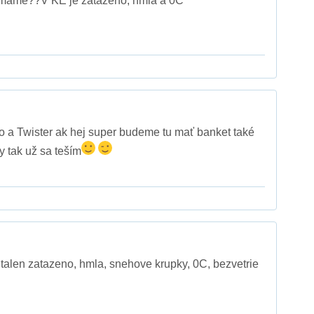
 mame??V KE je zatazeno, hmla a 0C
elo a Twister ak hej super budeme tu mať banket také
 tak už sa teším
alen zatazeno, hmla, snehove krupky, 0C, bezvetrie