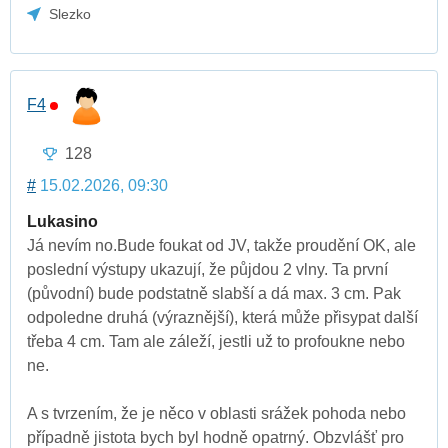
Slezko
F4
128
#
15.02.2026, 09:30
Lukasino
Já nevím no.Bude foukat od JV, takže proudění OK, ale
poslední výstupy ukazují, že půjdou 2 vlny. Ta první
(původní) bude podstatně slabší a dá max. 3 cm. Pak
odpoledne druhá (výraznější), která může přisypat další
třeba 4 cm. Tam ale záleží, jestli už to profoukne nebo
ne.
A s tvrzením, že je něco v oblasti srážek pohoda nebo
případně jistota bych byl hodně opatrný. Obzvlášť pro