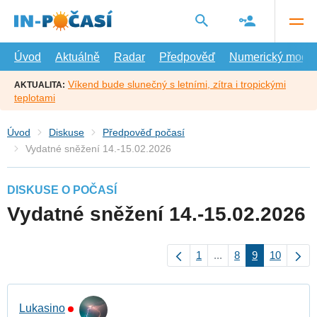
Přejít
na
hlavní
obsah
Úvod
Aktuálně
Radar
Předpověď
Numerický model
Víkend bude slunečný s letními, zítra i tropickými
AKTUALITA:
teplotami
Úvod
Diskuse
Předpověď počasí
Vydatné sněžení 14.-15.02.2026
DISKUSE O POČASÍ
Vydatné sněžení 14.-15.02.2026
1
...
8
9
10
Lukasino