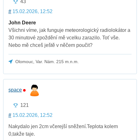
43
#
15.02.2026, 12:52
John Deere
Všichni víme, jak funguje meteorologický radiolokátor a
30 minutové zpoždění mě vcelku zarazilo. Toť vše.
Nebo mě chceš ještě v něčem poučit?
Olomouc, Var. Nám. 215 m.n.m.
space
121
#
15.02.2026, 12:52
Nakydalo jen 2cm včerejší sněžení.Teplota kolem
0,takže taje.