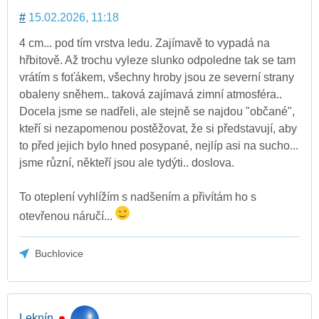
#
15.02.2026, 11:18
4 cm... pod tím vrstva ledu. Zajímavě to vypadá na
hřbitově. Až trochu vyleze slunko odpoledne tak se tam
vrátím s foťákem, všechny hroby jsou ze severní strany
obaleny sněhem.. taková zajímavá zimní atmosféra..
Docela jsme se nadřeli, ale stejně se najdou "občané",
kteří si nezapomenou postěžovat, že si představují, aby
to před jejich bylo hned posypané, nejlíp asi na sucho...
jsme různí, někteří jsou ale tydýti.. doslova.
To oteplení vyhlížím s nadšením a přivítám ho s
otevřenou náručí...
Buchlovice
Leknín.