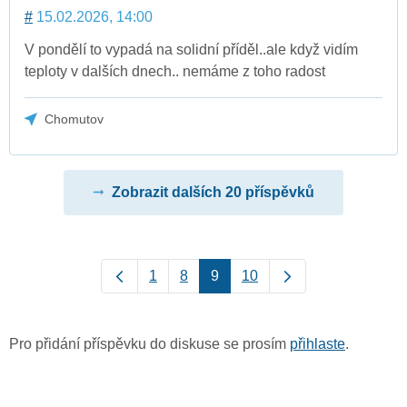
#
15.02.2026, 14:00
V pondělí to vypadá na solidní příděl..ale když vidím
teploty v dalších dnech.. nemáme z toho radost
Chomutov
Zobrazit dalších 20 příspěvků
1
8
9
10
Pro přidání příspěvku do diskuse se prosím
přihlaste
.