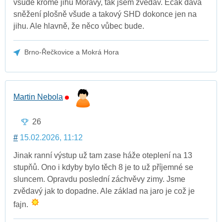
všude kromě jihu Moravy, tak jsem zvědav. Ecák dává
sněžení plošně všude a takový SHD dokonce jen na
jihu. Ale hlavně, že něco vůbec bude.
Brno-Řečkovice a Mokrá Hora
Martin Nebola
26
#
15.02.2026, 11:12
Jinak ranní výstup už tam zase háže oteplení na 13
stupňů. Ono i kdyby bylo těch 8 je to už příjemné se
sluncem. Opravdu poslední záchvěvy zimy. Jsme
zvědavý jak to dopadne. Ale základ na jaro je což je
fajn.