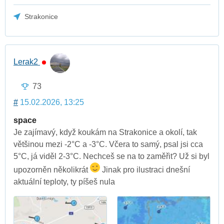
Strakonice
Lerak2
73
#
15.02.2026, 13:25
space
Je zajímavý, když koukám na Strakonice a okolí, tak
většinou mezi -2°C a -3°C. Včera to samý, psal jsi cca
5°C, já viděl 2-3°C. Nechceš se na to zaměřit? Už si byl
upozorněn několikrát
Jinak pro ilustraci dnešní
aktuální teploty, ty píšeš nula