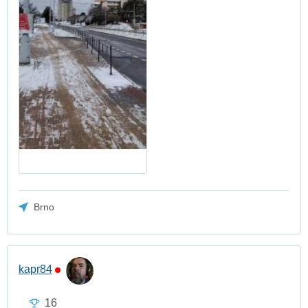
Brno
kapr84
16