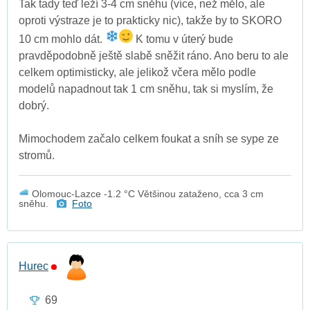
Tak tady teď leží 3-4 cm sněhu (více, než mělo, ale
oproti výstraze je to prakticky nic), takže by to SKORO
10 cm mohlo dát.
K tomu v úterý bude
pravděpodobně ještě slabě sněžit ráno. Ano beru to ale
celkem optimisticky, ale jelikož včera mělo podle
modelů napadnout tak 1 cm sněhu, tak si myslím, že
dobrý.
Mimochodem začalo celkem foukat a sníh se sype ze
stromů.
Olomouc-Lazce -1.2 °C Většinou zataženo, cca 3 cm
sněhu.
Foto
Hurec
69