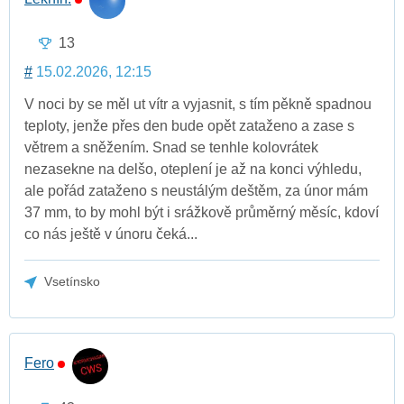
13
#
15.02.2026, 12:15
V noci by se měl ut vítr a vyjasnit, s tím pěkně spadnou
teploty, jenže přes den bude opět zataženo a zase s
větrem a sněžením. Snad se tenhle kolovrátek
nezasekne na delšo, oteplení je až na konci výhledu,
ale pořád zataženo s neustálým deštěm, za únor mám
37 mm, to by mohl být i srážkově průměrný měsíc, kdoví
co nás ještě v únoru čeká...
Vsetínsko
Fero