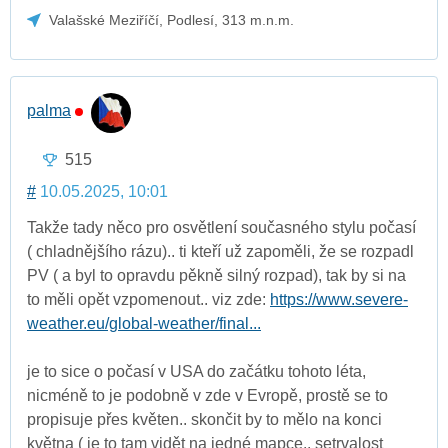
Valašské Meziříčí, Podlesí, 313 m.n.m.
palma
515
#
10.05.2025, 10:01
Takže tady něco pro osvětlení současného stylu počasí
( chladnějšího rázu).. ti kteří už zapoměli, že se rozpadl
PV ( a byl to opravdu pěkně silný rozpad), tak by si na
to měli opět vzpomenout.. viz zde:
https://www.severe-
weather.eu/global-weather/final...
je to sice o počasí v USA do začátku tohoto léta,
nicméně to je podobně v zde v Evropě, prostě se to
propisuje přes květen.. skončit by to mělo na konci
května ( je to tam vidět na jedné mapce.. setrvalost