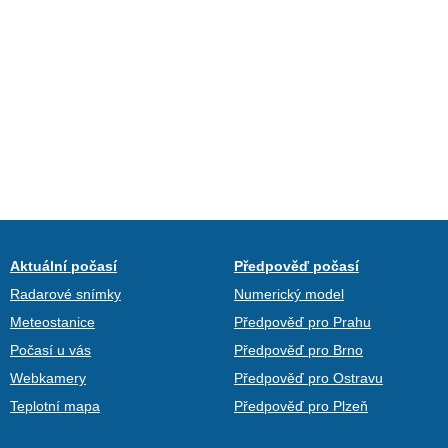
Aktuální počasí
Předpověď počasí
Radarové snímky
Numerický model
Meteostanice
Předpověď pro Prahu
Počasí u vás
Předpověď pro Brno
Webkamery
Předpověď pro Ostravu
Teplotní mapa
Předpověď pro Plzeň