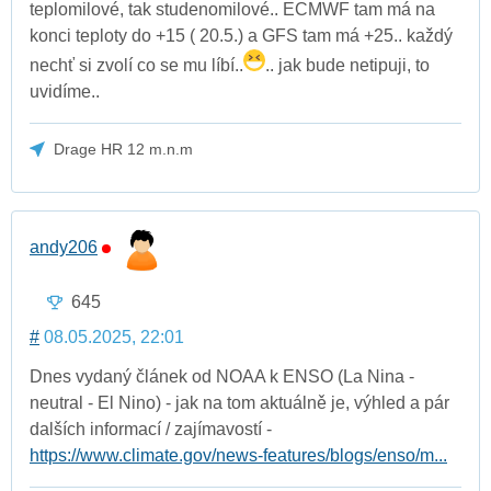
teplomilové, tak studenomilové.. ECMWF tam má na
konci teploty do +15 ( 20.5.) a GFS tam má +25.. každý
nechť si zvolí co se mu líbí..
.. jak bude netipuji, to
uvidíme..
Drage HR 12 m.n.m
andy206
645
#
08.05.2025, 22:01
Dnes vydaný článek od NOAA k ENSO (La Nina -
neutral - El Nino) - jak na tom aktuálně je, výhled a pár
dalších informací / zajímavostí -
https://www.climate.gov/news-features/blogs/enso/m...