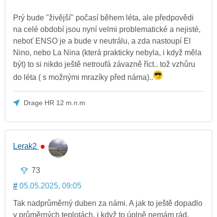
Prý bude "živější" počasí během léta, ale předpovědi
na celé období jsou nyní velmi problematické a nejisté,
neboť ENSO je a bude v neutrálu, a zda nastoupí El
Nino, nebo La Nina (která prakticky nebyla, i když měla
být) to si nikdo ještě netroufá závazně říct.. tož vzhůru
do léta ( s možnými mrazíky před náma)..
Drage HR 12 m.n.m
Lerak2
73
#
05.05.2025, 09:05
Tak nadprůměrný duben za námi. A jak to ještě dopadlo
v průměrných teplotách, i když to úplně nemám rád,