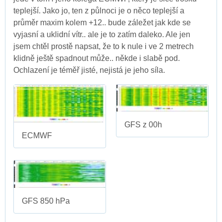
teplejší. Jako jo, ten z půlnoci je o něco teplejší a
průměr maxim kolem +12.. bude záležet jak kde se
vyjasní a uklidní vítr.. ale je to zatím daleko. Ale jen
jsem chtěl prostě napsat, že to k nule i ve 2 metrech
klidně ještě spadnout může.. někde i slabě pod.
Ochlazení je téměř jisté, nejistá je jeho síla.
GFS z 00h
ECMWF
GFS 850 hPa