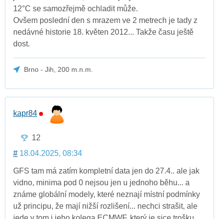
12°C se samozřejmě ochladit může.
Ovšem poslední den s mrazem ve 2 metrech je tady z
nedávné historie 18. květen 2012... Takže času ještě
dost.
Brno - Jih, 200 m.n.m.
kapr84
12
#
18.04.2025, 08:34
GFS tam má zatím kompletní data jen do 27.4.. ale jak
vidno, minima pod 0 nejsou jen u jednoho běhu... a
známe globální modely, které neznají místní podmínky
už principu, že mají nižší rozlišení... nechci strašit, ale
jede v tom i jeho kolega ECMWF, který je sice trošku