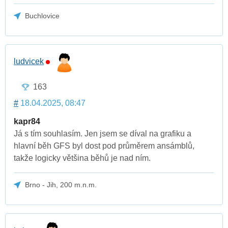
Buchlovice
ludvicek
163
#
18.04.2025, 08:47
kapr84
Já s tím souhlasím. Jen jsem se díval na grafiku a
hlavní běh GFS byl dost pod průměrem ansámblů,
takže logicky většina běhů je nad ním.
Brno - Jih, 200 m.n.m.