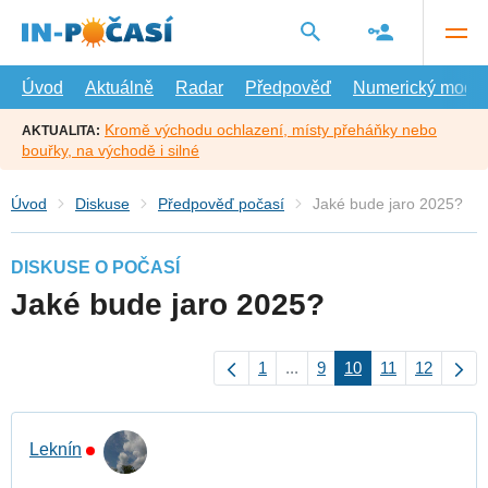
Přejít
na
hlavní
obsah
Úvod
Aktuálně
Radar
Předpověď
Numerický model
Kromě východu ochlazení, místy přeháňky nebo
AKTUALITA:
bouřky, na východě i silné
Úvod
Diskuse
Předpověď počasí
Jaké bude jaro 2025?
DISKUSE O POČASÍ
Jaké bude jaro 2025?
1
...
9
10
11
12
Leknín