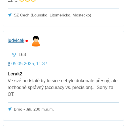
12°C
SZ Čech (Lounsko, Litoměřicko, Mostecko)
ludvicek
163
#
05.05.2025, 11:37
Lerak2
Ve své podstatě by to sice nebylo dokonale přesný, ale
rozhodně správný (accuracy vs. precision)... Sorry za
OT.
Brno - Jih, 200 m.n.m.