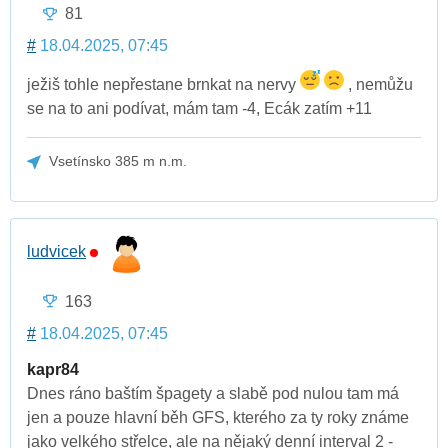
81
#
18.04.2025, 07:45
ježiš tohle nepřestane brnkat na nervy
, nemůžu
se na to ani podívat, mám tam -4, Ecák zatím +11
Vsetínsko 385 m n.m.
ludvicek
163
#
18.04.2025, 07:45
kapr84
Dnes ráno baštím špagety a slabě pod nulou tam má
jen a pouze hlavní běh GFS, kterého za ty roky známe
jako velkého střelce, ale na nějaký denní interval 2 -