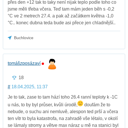
přes den +12 tak to taky není nijak teplo podle toho co
jsme měli třeba včera. Teď tam mám jeden běh s -0,2
°C ve 2 metrech 27.4. a pak až začátkem května -1,0
°C.. konec dubna teda bude asi přece jen chladnější..
Buchlovice
tomášzposázaví
18
#
18.04.2025, 11:37
Je to tak, zase to tam hází toho 26.4 ranní teploty k -1C
u nás, to by byl průser, kvůli úrodě,
doufám že to
nebude, o suchu ani nemluvě, alespon ted prší a včera
ten vítr to byla katastrofa, na zahradě vše létalo, v okolí
se lámaly stromy a větve max náraz u mě na stanici byl