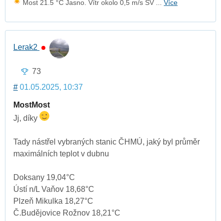
Most 21.5 °C Jasno. Vítr okolo 0,5 m/s SV ...
Více
Lerak2
73
#
01.05.2025, 10:37
MostMost
Jj, díky
Tady nástřel vybraných stanic ČHMÚ, jaký byl průměr
maximálních teplot v dubnu
Doksany 19,04°C
Ústí n/L Vaňov 18,68°C
Plzeň Mikulka 18,27°C
Č.Budějovice Rožnov 18,21°C