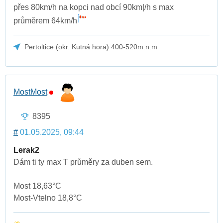
přes 80km/h na kopci nad obcí 90km|/h s max
průměrem 64km/h
Pertoltice (okr. Kutná hora) 400-520m.n.m
MostMost
8395
#
01.05.2025, 09:44
Lerak2
Dám ti ty max T průměry za duben sem.
Most 18,63°C
Most-Vtelno 18,8°C