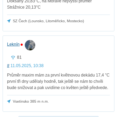
Doksany 20,83°C, na Moravě nejvyšší průměr
Strážnice 20,13°C
SZ Čech (Lounsko, Litoměřicko, Mostecko)
Leknín
81
#
11.05.2025, 10:38
Průměr maxim mám za první květnovou dekádu 17,4 °C
první tři dny udělaly hodně, tak ještě se nám to chvíli
bude snižovat a pak uvidíme co květen ještě předvede.
Vsetínsko 385 m n.m.