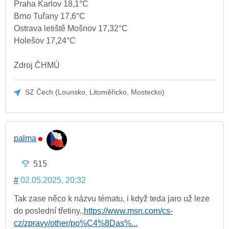
Praha Karlov 18,1°C
Brno Tuřany 17,6°C
Ostrava letiště Mošnov 17,32°C
Holešov 17,24°C
Zdroj ČHMÚ
SZ Čech (Lounsko, Litoměřicko, Mostecko)
palma
515
#
02.05.2025, 20:32
Tak zase něco k názvu tématu, i když teda jaro už leze
do poslední třetiny..
https://www.msn.com/cs-
cz/zpravy/other/po%C4%8Das%...