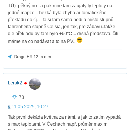
TÚ)..pěkný no.. a pak mne tam zaujaly ty teploty na
jedné mapce... hezká byla chyba automatického
překladu do čj. .. ta si tam sama hodila místo stupňů
fahrenheita stupně Celsia, jen tak, pro zábavu..takže
dle překladu by tam bylo +60℃... drsná představa..čili
máme na co nadávat a to na PV...
Drage HR 12 m.n.m
Lerak2
73
#
11.05.2025, 10:27
Tak první dekáda května za námi, a jak to zatím vypadá
s max teplotami. V Čechách např. průměr maxim