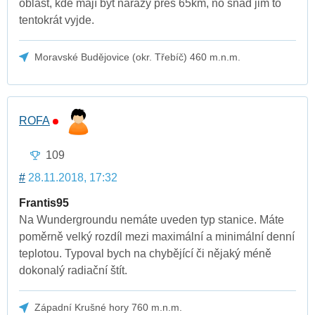
oblast, kde mají být nárazy přes 65km, no snad jim to
tentokrát vyjde.
Moravské Budějovice (okr. Třebíč) 460 m.n.m.
ROFA
109
#
28.11.2018, 17:32
Frantis95
Na Wundergroundu nemáte uveden typ stanice. Máte
poměrně velký rozdíl mezi maximální a minimální denní
teplotou. Typoval bych na chybějící či nějaký méně
dokonalý radiační štít.
Západní Krušné hory 760 m.n.m.