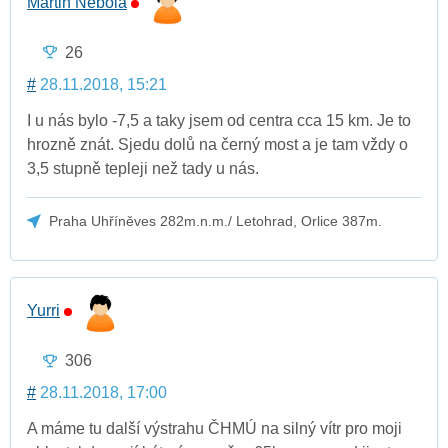
Martin Nebola
26
#
28.11.2018, 15:21
I u nás bylo -7,5 a taky jsem od centra cca 15 km. Je to
hrozně znát. Sjedu dolů na černý most a je tam vždy o
3,5 stupně tepleji než tady u nás.
Praha Uhříněves 282m.n.m./ Letohrad, Orlice 387m.
Yurri
306
#
28.11.2018, 17:00
A máme tu další výstrahu ČHMÚ na silný vítr pro moji