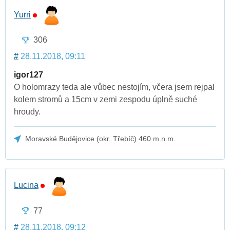
Yurri
306
#
28.11.2018, 09:11
igor127
O holomrazy teda ale vůbec nestojím, včera jsem rejpal
kolem stromů a 15cm v zemi zespodu úplně suché
hroudy.
Moravské Budějovice (okr. Třebíč) 460 m.n.m.
Lucina
77
#
28.11.2018, 09:12