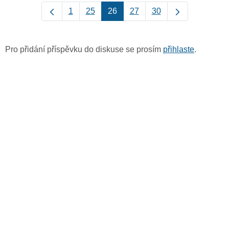
1
25
26
27
30
Pro přidání příspěvku do diskuse se prosím
přihlaste
.