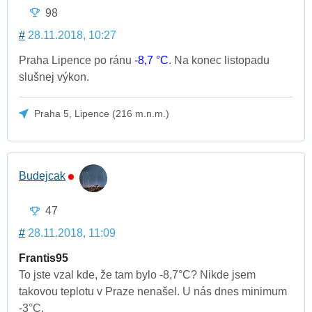
98
#
28.11.2018, 10:27
Praha Lipence po ránu
-8,7 °C
. Na konec listopadu
slušnej výkon.
Praha 5, Lipence (216 m.n.m.)
Budejcak
47
#
28.11.2018, 11:09
Frantis95
To jste vzal kde, že tam bylo -8,7°C? Nikde jsem
takovou teplotu v Praze nenašel. U nás dnes minimum
-3°C.