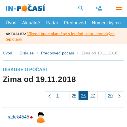
Přejít
na
hlavní
obsah
Úvod
Aktuálně
Radar
Předpověď
Numerický model
Víkend bude slunečný s letními, zítra i tropickými
AKTUALITA:
teplotami
Úvod
Diskuse
Předpověď počasí
Zima od 19.11.2018
DISKUSE O POČASÍ
Zima od 19.11.2018
1
...
25
26
27
...
30
radek4545