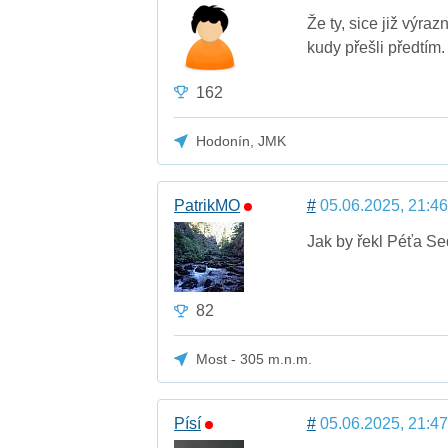
Že ty, sice již výra
kudy přešli předtím.
162
Hodonín, JMK
PatrikMO
#
05.06.2025, 21:46
Jak by řekl Péťa Se
82
Most - 305 m.n.m.
Písí
#
05.06.2025, 21:47