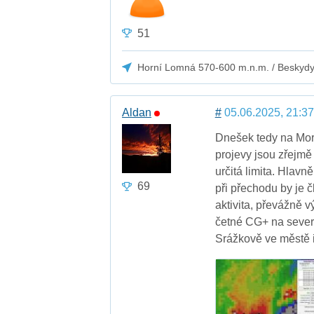
51
Horní Lomná 570-600 m.n.m. / Beskyd
Aldan
#
05.06.2025, 21:37
Dnešek tedy na Mora
projevy jsou zřejmě 
určitá limita. Hlavně
69
při přechodu by je 
aktivita, převážně 
četné CG+ na severn
Srážkově ve městě 