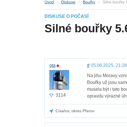
Úvod
Diskuse
Bouřky
Silné bouřky 
DISKUSE O POČASÍ
Silné bouřky 5.
ota
#
05.06.2025, 21:26
Na jihu Moravy vznik
Bouřky už jsou sam
musela být i tato b
3114
opravdu výrazné úh
Císařov, okres Přerov