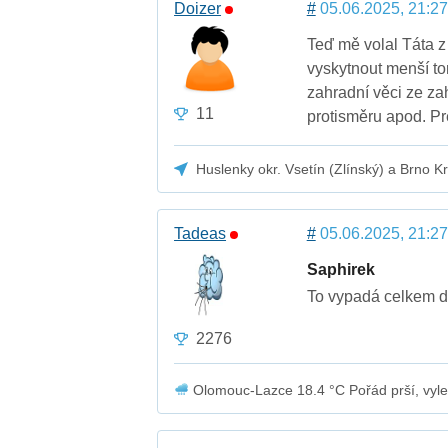
Doizer
#
05.06.2025, 21:27
Teď mě volal Táta 
vyskytnout menší to
zahradní věci ze za
11
protisměru apod. Pre
Huslenky okr. Vsetín (Zlínský) a Brno K
Tadeas
#
05.06.2025, 21:27
Saphirek
To vypadá celkem d
2276
Olomouc-Lazce 18.4 °C Pořád prší, vylezl