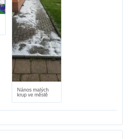
Nános malých
krup ve městě