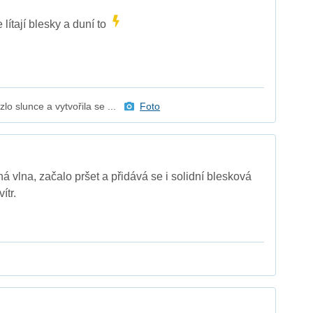
 lítají blesky a duní to
o slunce a vytvořila se ...
Foto
á vlna, začalo pršet a přidává se i solidní blesková
ítr.