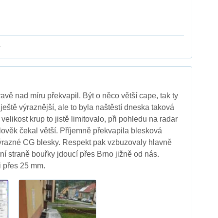
y
vě nad míru překvapil. Být o něco větší cape, tak ty
ještě výraznější, ale to byla naštěstí dneska taková
 velikost krup to jistě limitovalo, při pohledu na radar
člověk čekal větší. Příjemně překvapila blesková
výrazné CG blesky. Respekt pak vzbuzovaly hlavně
í straně bouřky jdoucí přes Brno jižně od nás.
i přes 25 mm.