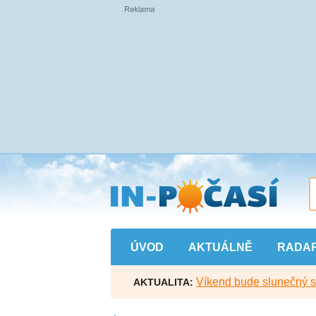
Přejít
na
hlavní
obsah
ÚVOD
AKTUÁLNĚ
RADA
Víkend bude slunečný s l
AKTUALITA: