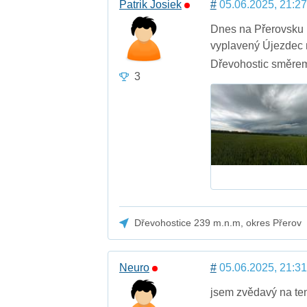
Patrik Josiek
#
05.06.2025, 21:27
Dnes na Přerovsku 
vyplavený Újezdec n
Dřevohostic směrem 
3
Dřevohostice 239 m.n.m, okres Přerov
Neuro
#
05.06.2025, 21:31
jsem zvědavý na ten