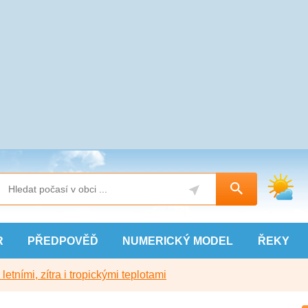
R
PŘEDPOVĚĎ
NUMERICKÝ
MODEL
ŘEKY
etními, zítra i tropickými teplotami