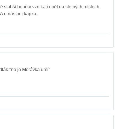
zně slabší bouřky vznikají opět na stejných místech,
 A u nás ani kapka.
dlák "no jo Morávka umí"