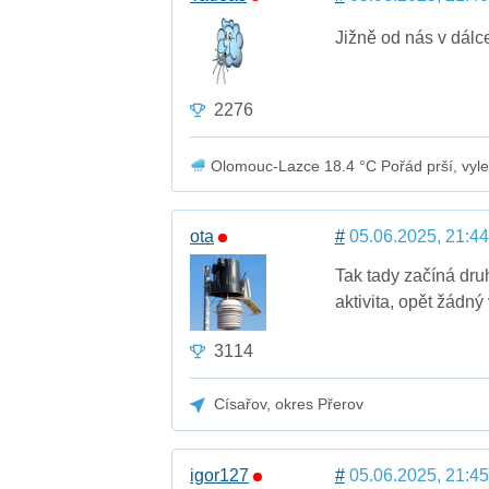
Jižně od nás v dálce
2276
Olomouc-Lazce 18.4 °C Pořád prší, vylezl
ota
#
05.06.2025, 21:44
Tak tady začíná druh
aktivita, opět žádný v
3114
Císařov, okres Přerov
igor127
#
05.06.2025, 21:45