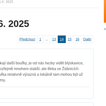
5.6. 2025
6. 2025
Předchozí
1
...
13
14
15
16
Další
ají další bouřky, je od nás hezky vidět blýskavice,
ozřejmě mnohem slabší, ale třeba ve Ždánicích
ouřka relativně výrazná a lokálně tam mohou být už
rny.