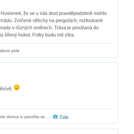
z Huslenek, že se u nás dost pravděpodobně mohlo
rnádo. Zničené střechy na pergolách, rozfoukané
hrady v různých směrech. Tráva je poválaná do
j šílený hukot. Fotky budu mít zítra.
rálovo pole
ěsivě.
o slunce a vytvořila se ...
Foto