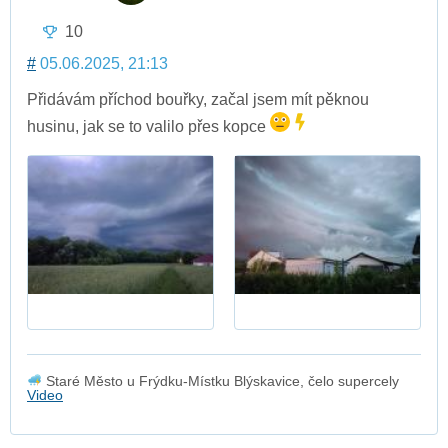
10
#
05.06.2025, 21:13
Přidávám příchod bouřky, začal jsem mít pěknou
husinu, jak se to valilo přes kopce
Staré Město u Frýdku-Místku Blýskavice, čelo supercely
Video