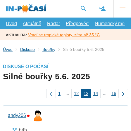
Přejít
na
hlavní
obsah
Úvod
Aktuálně
Radar
Předpověď
Numerický model
Vrací se tropické teploty, zítra až 35 °C
AKTUALITA:
Úvod
Diskuse
Bouřky
Silné bouřky 5.6. 2025
DISKUSE O POČASÍ
Silné bouřky 5.6. 2025
1
...
12
13
14
...
16
andy206
645