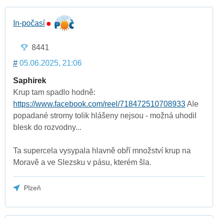
In-počasí
8441
#
05.06.2025, 21:06
Saphirek
Krup tam spadlo hodně:
https://www.facebook.com/reel/718472510708933
Ale
popadané stromy tolik hlášeny nejsou - možná uhodil
blesk do rozvodny...
Ta supercela vysypala hlavně obří množství krup na
Moravě a ve Slezsku v pásu, kterém šla.
Plzeň