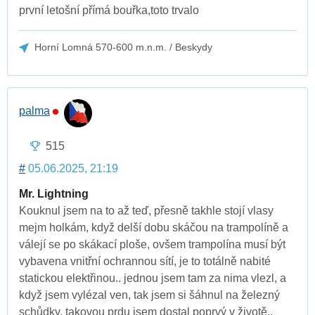
první letošní přímá bouřka,toto trvalo
Horní Lomná 570-600 m.n.m. / Beskydy
palma
515
#
05.06.2025, 21:19
Mr. Lightning
Kouknul jsem na to až teď, přesně takhle stojí vlasy
mejm holkám, když delší dobu skáčou na trampolíně a
válejí se po skákací ploše, ovšem trampolína musí být
vybavena vnitřní ochrannou sítí, je to totálně nabité
statickou elektřinou.. jednou jsem tam za nima vlezl, a
když jsem vylézal ven, tak jsem si šáhnul na železný
schůdky, takovou prdu jsem dostal poprvý v životě..