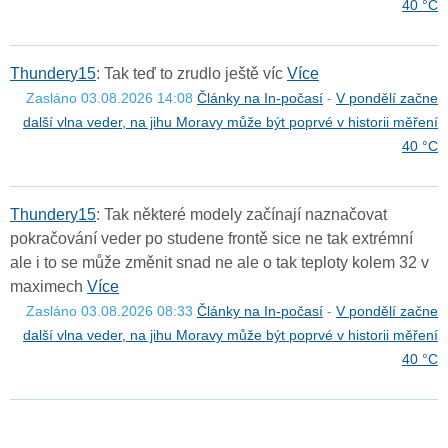
40 °C
T
h
u
n
d
e
r
y
1
5
: Tak teď to zrudlo ještě víc
Více
Zasláno 03.08.2026 14:08
Články na In-počasí
-
V pondělí začne
další vlna veder, na jihu Moravy může být poprvé v historii měření
40 °C
T
h
u
n
d
e
r
y
1
5
: Tak některé modely začínají naznačovat
pokračování veder po studene frontě sice ne tak extrémní
ale i to se může změnit snad ne ale o tak teploty kolem 32 v
maximech
Více
Zasláno 03.08.2026 08:33
Články na In-počasí
-
V pondělí začne
další vlna veder, na jihu Moravy může být poprvé v historii měření
40 °C