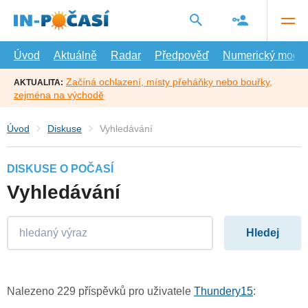
Přejít
na
hlavní
obsah
Úvod
Aktuálně
Radar
Předpověď
Numerický model
Začíná ochlazení, místy přeháňky nebo bouřky,
AKTUALITA:
zejména na východě
Úvod
Diskuse
Vyhledávání
DISKUSE O POČASÍ
Vyhledávání
Nalezeno 229 příspěvků pro uživatele
Thundery15
: