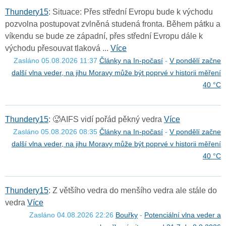
T
h
u
n
d
e
r
y
1
5
: Situace: Přes střední Evropu bude k východu
pozvolna postupovat zvlněná studená fronta. Během pátku a
víkendu se bude ze západní, přes střední Evropu dále k
východu přesouvat tlaková ...
Více
Zasláno 05.08.2026 11:37
Články na In-počasí
-
V pondělí začne
další vlna veder, na jihu Moravy může být poprvé v historii měření
40 °C
T
h
u
n
d
e
r
y
1
5
: 🥵AIFS vidí pořád pěkný vedra
Více
Zasláno 05.08.2026 08:35
Články na In-počasí
-
V pondělí začne
další vlna veder, na jihu Moravy může být poprvé v historii měření
40 °C
T
h
u
n
d
e
r
y
1
5
: Z většího vedra do menšího vedra ale stále do
vedra
Více
Zasláno 04.08.2026 22:26
Bouřky
-
Potenciální vlna veder a