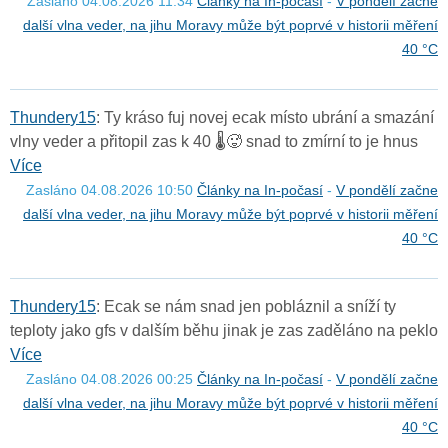
Zasláno 04.08.2026 11:34
Články na In-počasí
-
V pondělí začne
další vlna veder, na jihu Moravy může být poprvé v historii měření
40 °C
T
h
u
n
d
e
r
y
1
5
: Ty kráso fuj novej ecak místo ubrání a smazání
vlny veder a přitopil zas k 40 🌡️🥵 snad to zmírní to je hnus
Více
Zasláno 04.08.2026 10:50
Články na In-počasí
-
V pondělí začne
další vlna veder, na jihu Moravy může být poprvé v historii měření
40 °C
T
h
u
n
d
e
r
y
1
5
: Ecak se nám snad jen pobláznil a sníží ty
teploty jako gfs v dalším běhu jinak je zas zaděláno na peklo
Více
Zasláno 04.08.2026 00:25
Články na In-počasí
-
V pondělí začne
další vlna veder, na jihu Moravy může být poprvé v historii měření
40 °C