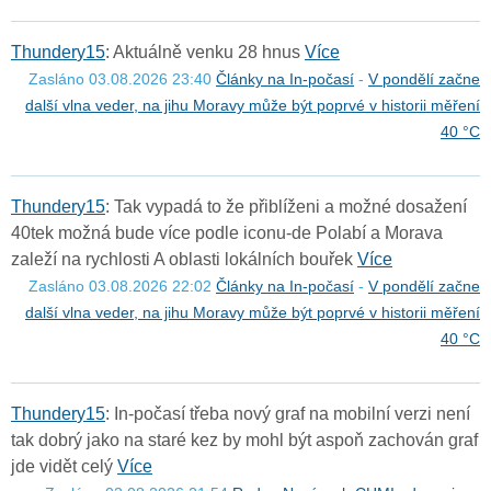
T
h
u
n
d
e
r
y
1
5
: Aktuálně venku 28 hnus
Více
Zasláno 03.08.2026 23:40
Články na In-počasí
-
V pondělí začne
další vlna veder, na jihu Moravy může být poprvé v historii měření
40 °C
T
h
u
n
d
e
r
y
1
5
: Tak vypadá to že přiblíženi a možné dosažení
40tek možná bude více podle iconu-de Polabí a Morava
zaleží na rychlosti A oblasti lokálních bouřek
Více
Zasláno 03.08.2026 22:02
Články na In-počasí
-
V pondělí začne
další vlna veder, na jihu Moravy může být poprvé v historii měření
40 °C
T
h
u
n
d
e
r
y
1
5
: In-počasí třeba nový graf na mobilní verzi není
tak dobrý jako na staré kez by mohl být aspoň zachován graf
jde vidět celý
Více