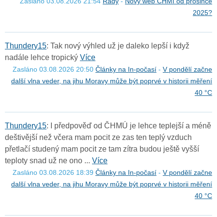
Zasláno 03.08.2026 21:54
Rady
-
Nový web CHMI od prosince
2025?
T
h
u
n
d
e
r
y
1
5
: Tak nový výhled už je daleko lepší i když
nadále lehce tropický
Více
Zasláno 03.08.2026 20:50
Články na In-počasí
-
V pondělí začne
další vlna veder, na jihu Moravy může být poprvé v historii měření
40 °C
T
h
u
n
d
e
r
y
1
5
: I předpověď od ČHMÚ je lehce teplejší a méně
deštivější než včera mam pocit ze zas ten teplý vzduch
přetlačí studený mam pocit ze tam zítra budou ještě vyšší
teploty snad už ne ono ...
Více
Zasláno 03.08.2026 18:39
Články na In-počasí
-
V pondělí začne
další vlna veder, na jihu Moravy může být poprvé v historii měření
40 °C