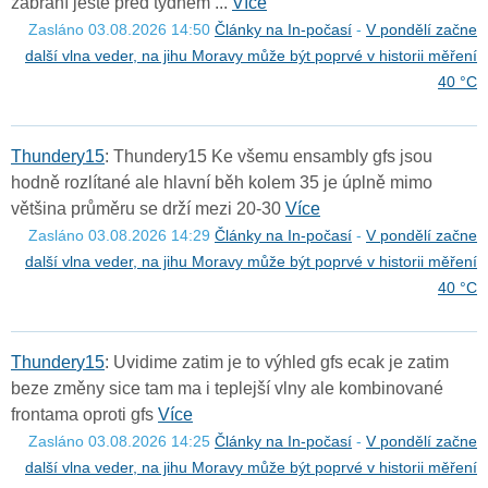
zabrání ještě před týdnem ...
Více
Zasláno 03.08.2026 14:50
Články na In-počasí
-
V pondělí začne
další vlna veder, na jihu Moravy může být poprvé v historii měření
40 °C
T
h
u
n
d
e
r
y
1
5
: Thundery15 Ke všemu ensambly gfs jsou
hodně rozlítané ale hlavní běh kolem 35 je úplně mimo
většina průměru se drží mezi 20-30
Více
Zasláno 03.08.2026 14:29
Články na In-počasí
-
V pondělí začne
další vlna veder, na jihu Moravy může být poprvé v historii měření
40 °C
T
h
u
n
d
e
r
y
1
5
: Uvidime zatim je to výhled gfs ecak je zatim
beze změny sice tam ma i teplejší vlny ale kombinované
frontama oproti gfs
Více
Zasláno 03.08.2026 14:25
Články na In-počasí
-
V pondělí začne
další vlna veder, na jihu Moravy může být poprvé v historii měření