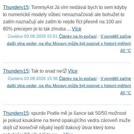
T
h
u
n
d
e
r
y
1
5
: TommyAst Já vím nedával bych to sem kdyby
to numerické modely vůbec nenaznačovali ale bohužel to
zatím naznačují ale zatím to nejde říct přesně na 100 ani
80% precejen je to tak zhruba ...
Více
Zasláno 03.08.2026 15:51
Články na In-počasí
-
V pondělí začne
další vlna veder, na jihu Moravy může být poprvé v historii měření
40 °C
T
h
u
n
d
e
r
y
1
5
: Tak to snad ne🥵
Více
Zasláno 03.08.2026 15:36
Články na In-počasí
-
V pondělí začne
další vlna veder, na jihu Moravy může být poprvé v historii měření
40 °C
T
h
u
n
d
e
r
y
1
5
: spurdo Podle mě je šance tak 50/50 možnost
je pokud koukáme na trend opakujícího vedra zároveň muže
dojít už konečně nějaký lepší tlakový útvar který tomu