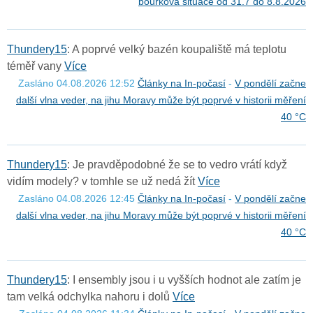
bouřková situace od 31.7 do 8.8.2026
T
h
u
n
d
e
r
y
1
5
: A poprvé velký bazén koupaliště má teplotu
téměř vany
Více
Zasláno 04.08.2026 12:52
Články na In-počasí
-
V pondělí začne
další vlna veder, na jihu Moravy může být poprvé v historii měření
40 °C
T
h
u
n
d
e
r
y
1
5
: Je pravděpodobné že se to vedro vrátí když
vidím modely? v tomhle se už nedá žít
Více
Zasláno 04.08.2026 12:45
Články na In-počasí
-
V pondělí začne
další vlna veder, na jihu Moravy může být poprvé v historii měření
40 °C
T
h
u
n
d
e
r
y
1
5
: I ensembly jsou i u vyšších hodnot ale zatím je
tam velká odchylka nahoru i dolů
Více