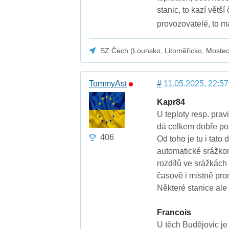
stanic, to kazí větš
provozovatelé, to m
SZ Čech (Lounsko, Litoměřicko, Moste
TommyAst
#
11.05.2025, 22:57
Kapr84
U teploty resp. pra
dá celkem dobře poz
406
Od toho je tu i tato
automatické srážkom
rozdílů ve srážkách 
časově i místně promě
Některé stanice ale
Francois
U těch Budějovic je