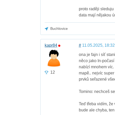
proto raději sleduj
data mají nějakou ú
Buchlovice
kapr84
#
11.05.2025, 18:32
ona je fajn i síť sta
něco jako In-počasí 
nabízí mnohem víc. J
12
mapě.. nejvíc super
prvků seřazené vše
Tomino: nechceš se 
Teď třeba vidím, že 
bude ale chyba, ten