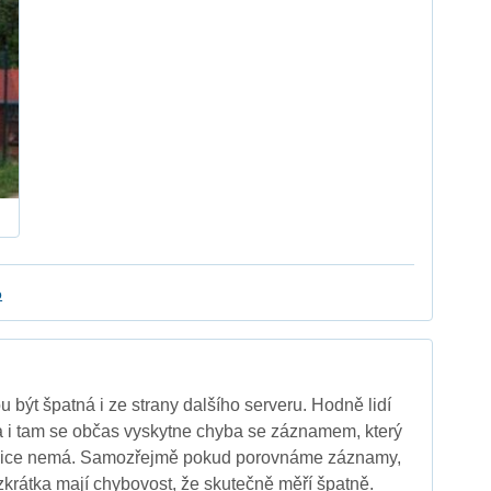
o
 být špatná i ze strany dalšího serveru. Hodně lidí
a i tam se občas vyskytne chyba se záznamem, který
anice nemá. Samozřejmě pokud porovnáme záznamy,
 zkrátka mají chybovost, že skutečně měří špatně.