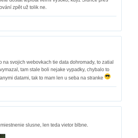
vání zpět už tolik ne.
to na svojich webovkach tie data dohromady, to zatial
 vymazal, tam stale boli nejake vypadky, chybalo to
nymi datami, tak to mam len u seba na stranke
miestnenie slusne, len teda vietor blbne.