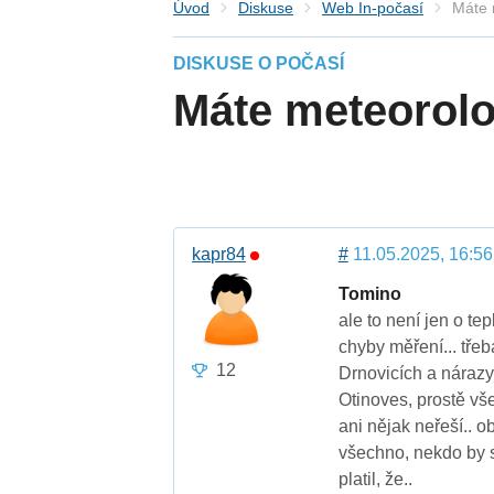
Úvod
Diskuse
Web In-počasí
Máte 
DISKUSE O POČASÍ
Máte meteorolo
kapr84
#
11.05.2025, 16:56
Tomino
ale to není jen o te
chyby měření... třeb
12
Drnovicích a nárazy..
Otinoves, prostě vše
ani nějak neřeší.. o
všechno, nekdo by s
platil, že..