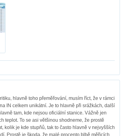
ritiku, hlavně toho přeměřování, musím říct, že v rámci
a IN celkem unikátní. Je to hlavně při srážkách, další
lavně tam, kde nejsou oficiální stanice. Vážně jen
ch teplot. To se asi většinou shodneme, že prostě
, kolik je kde stupňů, tak to často hlavně v nejvyšších
edí. Prostě je škoda, že malé procento blbě měřicích