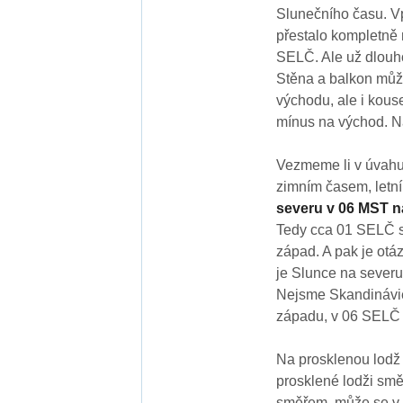
Slunečního času. V
přestalo kompletně n
SELČ. Ale už dlouho
Stěna a balkon můž
východu, ale i kouse
mínus na východ. Na
Vezmeme li v úvahu 
zimním časem, letní
severu v 06 MST n
Tedy cca 01 SELČ s
západ. A pak je otá
je Slunce na sever
Nejsme Skandinávie
západu, v 06 SELČ 
Na prosklenou lodž 
prosklené lodži smě
směřem, může se v l