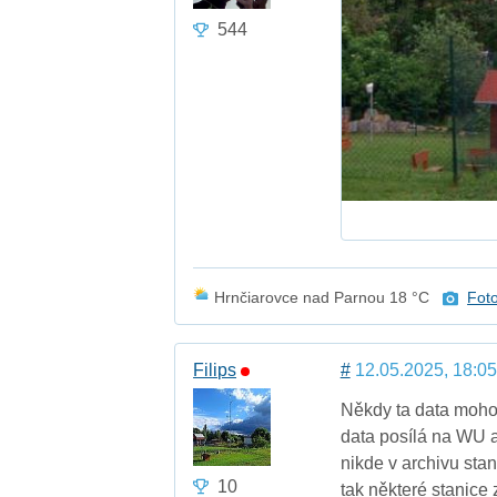
544
Hrnčiarovce nad Parnou 18 °C
Fot
Filips
#
12.05.2025, 18:05
Někdy ta data mohou
data posílá na WU 
nikde v archivu st
10
tak některé stanice