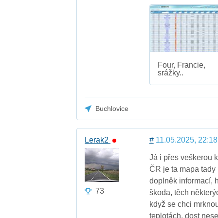
Four, Francie,
srážky..
Buchlovice
Lerak2
#
11.05.2025, 22:18
Já i přes veškerou k
ČR je ta mapa tady n
doplněk informací, h
73
škoda, těch některý
když se chci mrknout
teplotách, dost nes