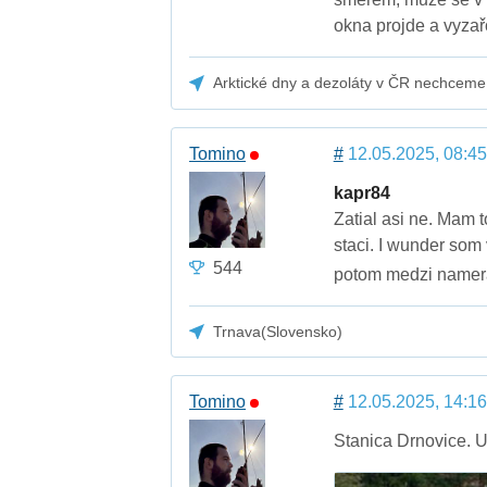
okna projde a vyzařo
Arktické dny a dezoláty v ČR nechceme
Tomino
#
12.05.2025, 08:45
kapr84
Zatial asi ne. Mam 
staci. I wunder som
544
potom medzi namera
Trnava(Slovensko)
Tomino
#
12.05.2025, 14:16
Stanica Drnovice. U