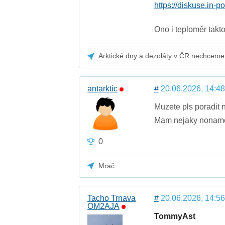
https://diskuse.in-
Ono i teploměr takt
Arktické dny a dezoláty v ČR nechceme
antarktic
#
20.06.2026, 14:48
Muzete pls poradit 
Mam nejaky noname a
0
Mrač
Tacho Trnava
#
20.06.2026, 14:56
OM2AJA
TommyAst