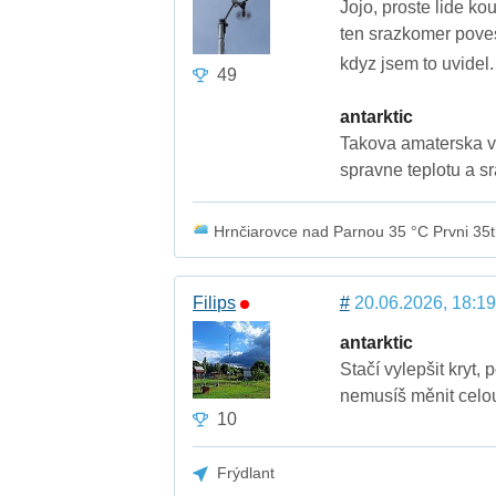
Jojo, proste lide ko
ten srazkomer poves
kdyz jsem to uvidel.
49
antarktic
Takova amaterska v 
spravne teplotu a s
Hrnčiarovce nad Parnou 35 °C Prvni 35
Filips
#
20.06.2026, 18:19
antarktic
Stačí vylepšit kryt, 
nemusíš měnit celou
10
Frýdlant