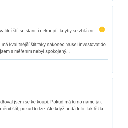
valitní štít se stanicí nekoupí i kdyby se zbláznil...
 má kvalitnější štít taky nakonec musel investovat do
e jsem s měřením nebyl spokojený...
dřoval jsem se ke koupi. Pokud má tu no name jak
yměnit štít, pokud to lze. Ale když nedá foto, tak těžko