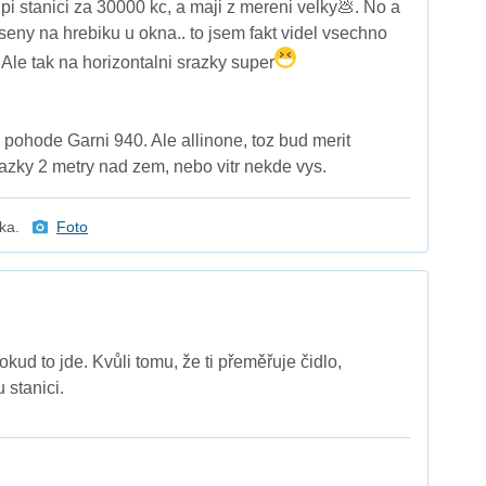
upi stanici za 30000 kc, a maji z mereni velky💩. No a
eny na hrebiku u okna.. to jsem fakt videl vsechno
 Ale tak na horizontalni srazky super
pohode Garni 940. Ale allinone, toz bud merit
razky 2 metry nad zem, nebo vitr nekde vys.
tka.
Foto
pokud to jde. Kvůli tomu, že ti přeměřuje čidlo,
 stanici.