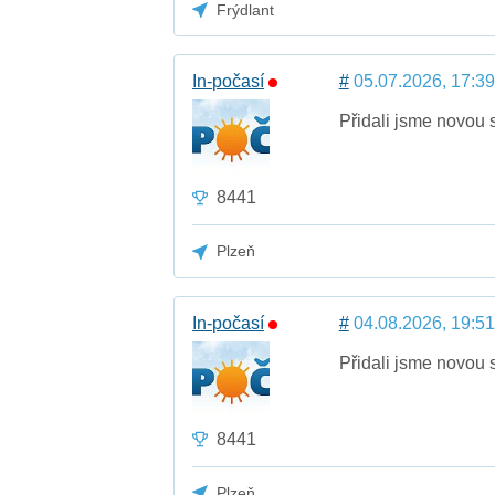
Frýdlant
In-počasí
#
05.07.2026, 17:39
Přidali jsme novou s
8441
Plzeň
In-počasí
#
04.08.2026, 19:51
Přidali jsme novou 
8441
Plzeň