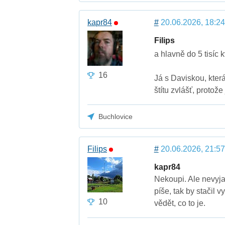
kapr84
#
20.06.2026, 18:24
Filips
a hlavně do 5 tisíc k
16
Já s Daviskou, která
štítu zvlášť, protož
Buchlovice
Filips
#
20.06.2026, 21:57
kapr84
Nekoupi. Ale nevyja
píše, tak by stačil v
10
vědět, co to je.