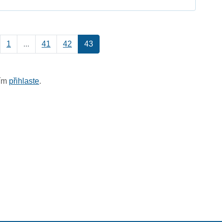
1
...
41
42
43
sím
přihlaste
.