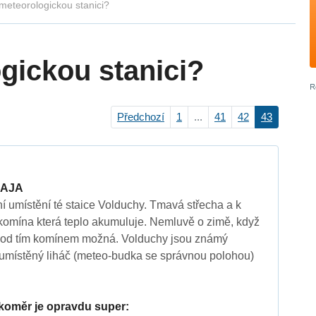
meteorologickou stanici?
gickou stanici?
Předchozí
1
...
41
42
43
2AJA
lní umístění té staice Volduchy. Tmavá střecha a k
komína která teplo akumuluje. Nemluvě o zimě, když
pod tím komínem možná. Volduchy jsou známý
umístěný liháč (meteo-budka se správnou polohou)
žkoměr je opravdu super: