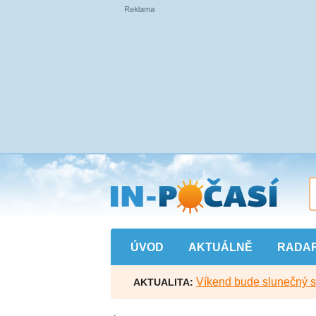
Přejít
na
hlavní
obsah
ÚVOD
AKTUÁLNĚ
RADA
Víkend bude slunečný s l
AKTUALITA: