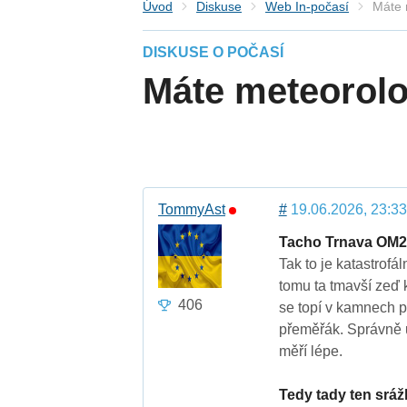
Úvod
Diskuse
Web In-počasí
Máte 
DISKUSE O POČASÍ
Máte meteorolo
TommyAst
#
19.06.2026, 23:33
Tacho Trnava OM
Tak to je katastrofá
tomu ta tmavší zeď 
406
se topí v kamnech 
přeměřák. Správně 
měří lépe.
Tedy tady ten srá