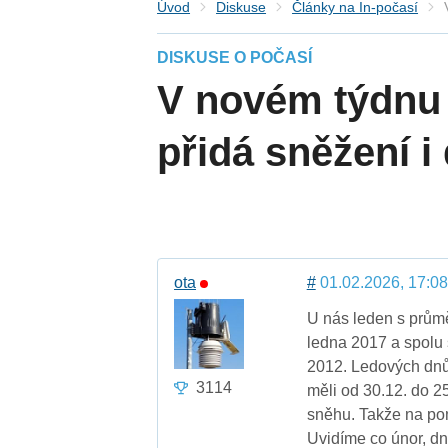
Úvod
Diskuse
Články na In-počasí
DISKUSE O POČASÍ
V novém týdnu u
přidá sněžení i
ota
#
01.02.2026, 17:08
U nás leden s průmě
ledna 2017 a spolu 
2012. Ledových dnů
3114
měli od 30.12. do 2
sněhu. Takže na pom
Uvidíme co únor, d