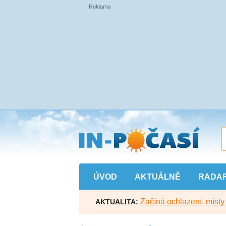
Přejít
na
hlavní
obsah
ÚVOD
AKTUÁLNĚ
RADA
Začíná ochlazení, míst
AKTUALITA: