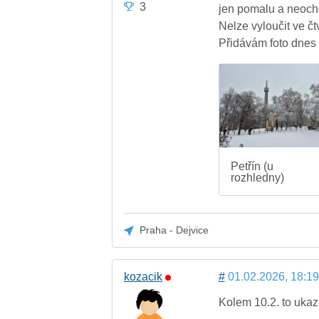
3
jen pomalu a neoch
Nelze vyloučit ve č
Přidávám foto dnes 
Petřín (u
rozhledny)
Praha - Dejvice
kozacik
#
01.02.2026, 18:19
Kolem 10.2. to ukaz