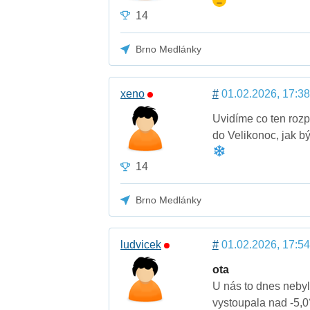
14
Brno Medlánky
xeno
#
01.02.2026, 17:38
Uvidíme co ten roz
do Velikonoc, jak b
14
Brno Medlánky
ludvicek
#
01.02.2026, 17:54
ota
U nás to dnes nebyl
vystoupala nad -5,0°