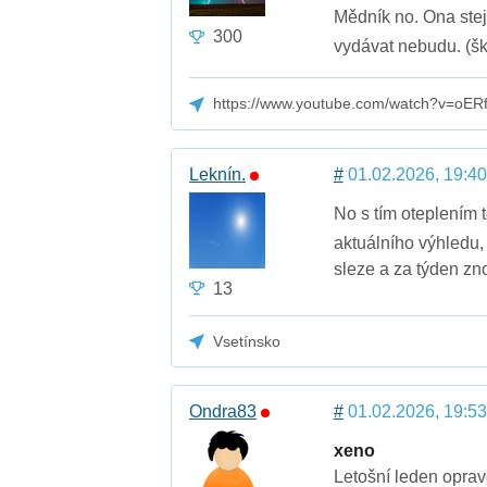
Mědník no. Ona ste
300
vydávat nebudu. (š
https://www.youtube.com/watch?v=oER
Leknín.
#
01.02.2026, 19:40
No s tím oteplením 
aktuálního výhledu,
sleze a za týden zn
13
Vsetínsko
Ondra83
#
01.02.2026, 19:53
xeno
Letošní leden opra