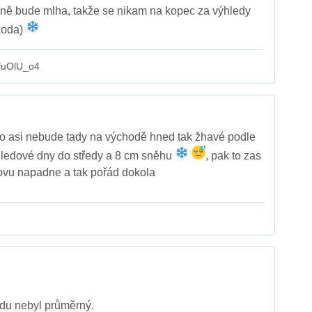
jně bude mlha, takže se nikam na kopec za výhledy
koda)
fuOlU_o4
to asi nebude tady na východě hned tak žhavé podle
 ledové dny do středy a 8 cm sněhu
, pak to zas
ovu napadne a tak pořád dokola
vdu nebyl průměrný.