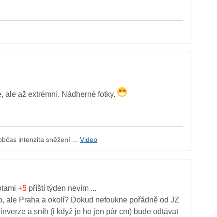
é, ale až extrémní. Nádherné fotky.
čas intenzita sněžení ...
Video
otami
+5
příští týden nevím ...
o, ale Praha a okolí? Dokud nefoukne pořádně od JZ
 inverze a sníh (i když je ho jen pár cm) bude odtávat