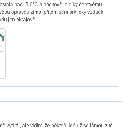
dostala nad -5,6°C a pocitově je díky čerstvému
ětru opravdu zima, přitom sem arktický vzduch
vdu jen okrajově.
v
 vydrží, ale vidím, že někteří lidé už se lámou z té