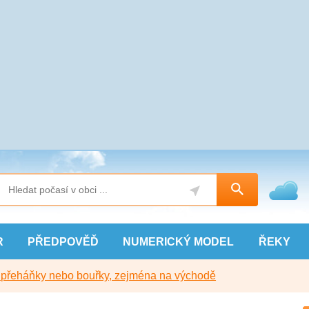
R
PŘEDPOVĚĎ
NUMERICKÝ
MODEL
ŘEKY
y přeháňky nebo bouřky, zejména na východě