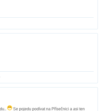
y
du..
Se pojedu podívat na Přísečnici a asi ten