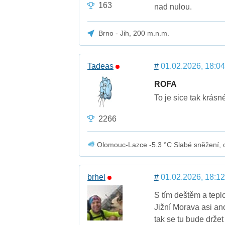
163
nad nulou.
Brno - Jih, 200 m.n.m.
Tadeas
#
01.02.2026, 18:04
ROFA
To je sice tak krásn
2266
Olomouc-Lazce -5.3 °C Slabé sněžení, ob
brhel
#
01.02.2026, 18:12
S tím deštěm a tepl
Jižní Morava asi an
tak se tu bude držet