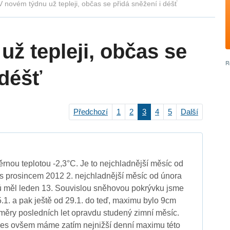
V novém týdnu už tepleji, občas se přidá sněžení i déšť
ž tepleji, občas se
 déšť
Předchozí
1
2
3
4
5
Další
rnou teplotou -2,3°C. Je to nejchladnější měsíc od
s prosincem 2012 2. nejchladnější měsíc od února
 měl leden 13. Souvislou sněhovou pokrývku jsme
5.1. a pak ještě od 29.1. do teď, maximu bylo 9cm
ěry posledních let opravdu studený zimní měsíc.
nes ovšem máme zatím nejnižší denní maximu této