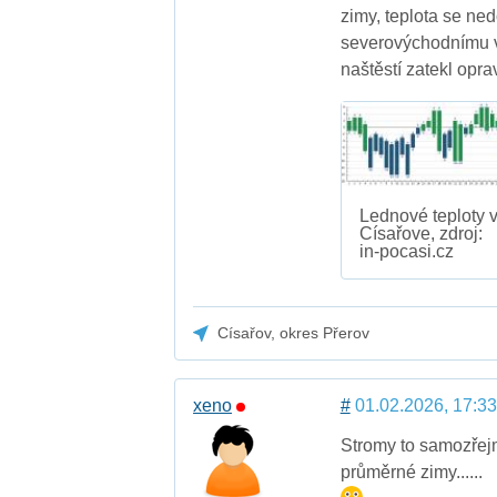
zimy, teplota se ne
severovýchodnímu v
naštěstí zatekl opra
Lednové teploty 
Císařove, zdroj:
in-pocasi.cz
Císařov, okres Přerov
xeno
#
01.02.2026, 17:33
Stromy to samozřejmě
průměrné zimy......