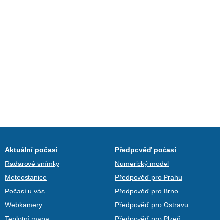
Aktuální počasí
Předpověď počasí
Radarové snímky
Numerický model
Meteostanice
Předpověď pro Prahu
Počasí u vás
Předpověď pro Brno
Webkamery
Předpověď pro Ostravu
Teplotní mapa
Předpověď pro Plzeň