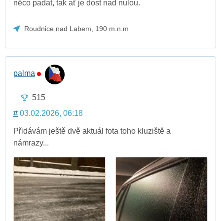
něco padat, tak ať je dost nad nulou.
Roudnice nad Labem, 190 m.n.m
palma
515
#
03.02.2026, 06:18
Přidávám ještě dvě aktuál fota toho kluziště a
námrazy...