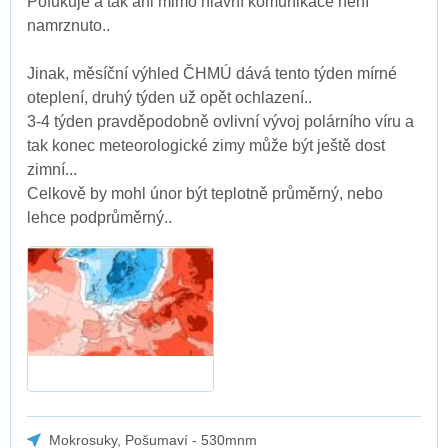
Pofukuje a tak ani mimo hlavní komunikace není
namrznuto..
Jinak, měsíční výhled ČHMÚ dává tento týden mírné
oteplení, druhý týden už opět ochlazení..
3-4 týden pravděpodobně ovlivní vývoj polárního víru a
tak konec meteorologické zimy může být ještě dost
zimní...
Celkově by mohl únor být teplotně průměrný, nebo
lehce podprůměrný..
Mokrosuky, Pošumaví - 530mnm