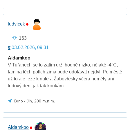
ludvicek
163
#
03.02.2026, 09:31
Aidamkoo
V Tuřanech se to zatím drží hodně nízko, nějaké -4°C,
tam na těch polích zima bude odolávat nejdýl. Po městě
už to ale leze k nule a Žabovřesky včera neměly ani
ledový den, jak tak koukám.
Brno - Jih, 200 m.n.m.
Aidamkoo