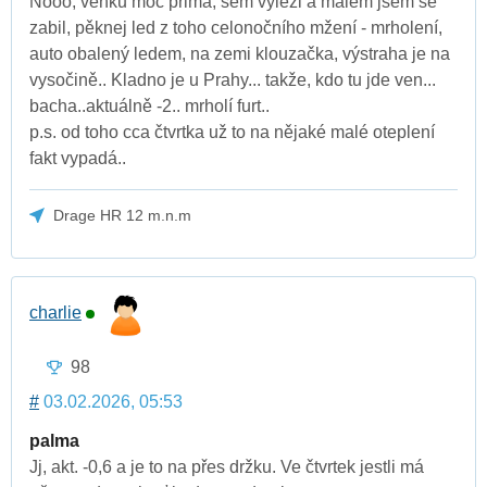
Nooo, venku moc prima, sem vylezl a málem jsem se
zabil, pěknej led z toho celonočního mžení - mrholení,
auto obalený ledem, na zemi klouzačka, výstraha je na
vysočině.. Kladno je u Prahy... takže, kdo tu jde ven...
bacha..aktuálně -2.. mrholí furt..
p.s. od toho cca čtvrtka už to na nějaké malé oteplení
fakt vypadá..
Drage HR 12 m.n.m
charlie
98
#
03.02.2026, 05:53
palma
Jj, akt. -0,6 a je to na přes držku. Ve čtvrtek jestli má