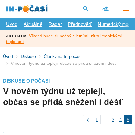
Přejít
na
hlavní
obsah
Úvod
Aktuálně
Radar
Předpověď
Numerický model
Víkend bude slunečný s letními, zítra i tropickými
AKTUALITA:
teplotami
Úvod
Diskuse
Články na In-počasí
V novém týdnu už tepleji, občas se přidá sněžení i déšť
DISKUSE O POČASÍ
V novém týdnu už tepleji,
občas se přidá sněžení i déšť
1
...
3
4
5