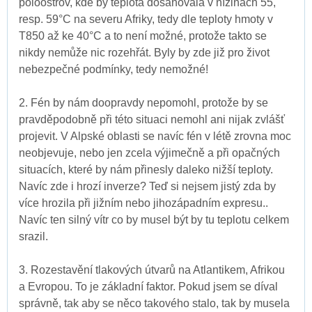
poloostrov, kde by teplota dosahovala v nížinách 55,
resp. 59°C na severu Afriky, tedy dle teploty hmoty v
T850 až ke 40°C a to není možné, protože takto se
nikdy nemůže nic rozehřát. Byly by zde již pro život
nebezpečné podmínky, tedy nemožné!
2. Fén by nám doopravdy nepomohl, protože by se
pravděpodobně při této situaci nemohl ani nijak zvlášť
projevit. V Alpské oblasti se navíc fén v létě zrovna moc
neobjevuje, nebo jen zcela výjimečně a při opačných
situacích, které by nám přinesly daleko nižší teploty.
Navíc zde i hrozí inverze? Teď si nejsem jistý zda by
více hrozila při jižním nebo jihozápadním expresu..
Navíc ten silný vítr co by musel být by tu teplotu celkem
srazil.
3. Rozestavění tlakových útvarů na Atlantikem, Afrikou
a Evropou. To je základní faktor. Pokud jsem se díval
správně, tak aby se něco takového stalo, tak by musela