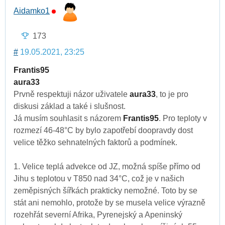
Aidamko1
173
#
19.05.2021, 23:25
Frantis95
aura33
Prvně respektuji názor uživatele
aura33
, to je pro
diskusi základ a také i slušnost.
Já musím souhlasit s názorem
Frantis95
. Pro teploty v
rozmezí 46-48°C by bylo zapotřebí doopravdy dost
velice těžko sehnatelných faktorů a podmínek.
1. Velice teplá advekce od JZ, možná spíše přímo od
Jihu s teplotou v T850 nad 34°C, což je v našich
zeměpisných šířkách prakticky nemožné. Toto by se
stát ani nemohlo, protože by se musela velice výrazně
rozehřát severní Afrika, Pyrenejský a Apeninský