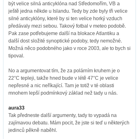
být velice silná anticyklóna nad Středomořím, VB a
ještě jedna někde u Islandu. Tedy by zde byly tři velice
silné anticyklóny, které by si ten velice horký vzduch
předávaly mezi sebou. Takový fotbal v meteo podobě.
Pak zase potřebujeme další na blokace Atlantiku a
další dost složité synoptické podoby, tedy nemožné.
Možná něco podobného jako v roce 2003, ale to bych si
tipoval.
No a argumentovat tím, že za polárním kruhem je o
22°C tepleji, takže hned bude v létě 47°C je velice
nepřesné a nic neříkající. Tam je totiž v té oblasti
mnohem lepší podmínkový základ než tady u nás.
aura33
Tak předneste další argumenty, tady to vypadá na
zajímavou debatu. Mám pocit, že jste si teď u některých
jedinců pěkně naběhl.