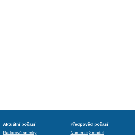
Aktuální počasí
Předpověď počasí
Radarové snímky
Numerický model