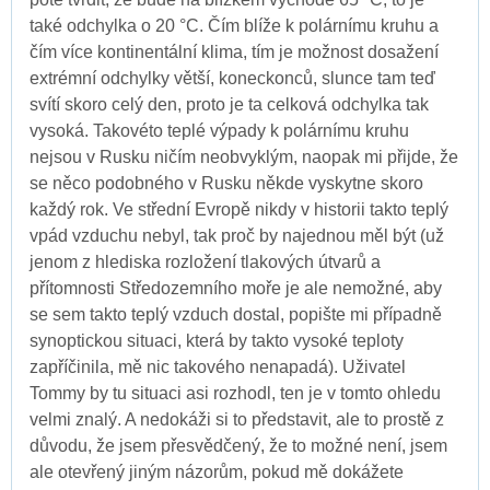
také odchylka o 20 °C. Čím blíže k polárnímu kruhu a
čím více kontinentální klima, tím je možnost dosažení
extrémní odchylky větší, koneckonců, slunce tam teď
svítí skoro celý den, proto je ta celková odchylka tak
vysoká. Takovéto teplé výpady k polárnímu kruhu
nejsou v Rusku ničím neobvyklým, naopak mi přijde, že
se něco podobného v Rusku někde vyskytne skoro
každý rok. Ve střední Evropě nikdy v historii takto teplý
vpád vzduchu nebyl, tak proč by najednou měl být (už
jenom z hlediska rozložení tlakových útvarů a
přítomnosti Středozemního moře je ale nemožné, aby
se sem takto teplý vzduch dostal, popište mi případně
synoptickou situaci, která by takto vysoké teploty
zapříčinila, mě nic takového nenapadá). Uživatel
Tommy by tu situaci asi rozhodl, ten je v tomto ohledu
velmi znalý. A nedokáži si to představit, ale to prostě z
důvodu, že jsem přesvědčený, že to možné není, jsem
ale otevřený jiným názorům, pokud mě dokážete