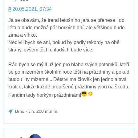
#
20.05.2021, 07:34
Já se obávám, že trend letošního jara se přenese i do
léta a bude možná pár horkých dní, ale většinou bude
zima a vlhko.
Nedivil bych se ani, pokud by padly rekordy na obě
strany, ovšem těch chladých bude více.
Rád bych se mýlil už jen pro blaho svých potomků, kteří
se po mizerném školním roce těší na prázdniny a pokud
budou i ty mizerné... Dětství má člověk jen jedno a trvá
krátce, takže každé propršené prázdniny jsou na škodu.
Fandím tedy horkým prázdninám!
Brno - Jih, 200 m.n.m.