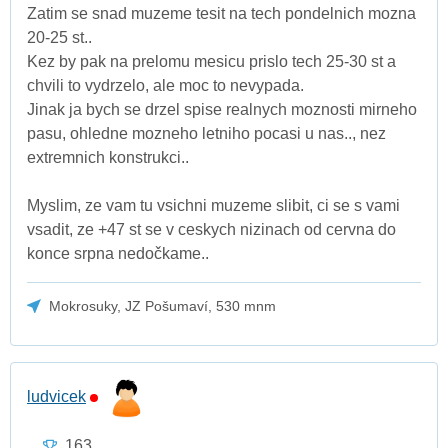
Zatim se snad muzeme tesit na tech pondelnich mozna
20-25 st..
Kez by pak na prelomu mesicu prislo tech 25-30 st a
chvili to vydrzelo, ale moc to nevypada.
Jinak ja bych se drzel spise realnych moznosti mirneho
pasu, ohledne mozneho letniho pocasi u nas.., nez
extremnich konstrukci..
Myslim, ze vam tu vsichni muzeme slibit, ci se s vami
vsadit, ze +47 st se v ceskych nizinach od cervna do
konce srpna nedočkame..
Mokrosuky, JZ Pošumaví, 530 mnm
ludvicek
163