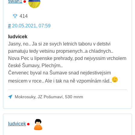
swan1
414
#
20.05.2021, 07:59
ludvicek
Jasny, no.. Ja si ze svych letnich taboru v detstvi
pamatuju tedy vetsinu proprsenych..a chladnych..
Nova Pec u lipenske prehrady, pod nejvyssim vrcholem
české Šumavy, Plechým..
Červenec byval na Šumave snad nejdestivejsim
mesicem v roce.. Ale i tak na ně vzpomínám rád..
Mokrosuky, JZ Pošumaví, 530 mnm
ludvicek