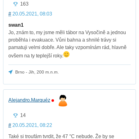
163
#
20.05.2021, 08:03
swan1
Jo, znám to, my jsme měli tábor na Vysočině a jednou
proběhla i evakuace. Vůni bahna a shnilé trávy si
pamatuji velmi dobře. Ale taky vzpomínám rád, hlavně
ovšem na ty teplejší roky.
Brno - Jih, 200 m.n.m.
Alejandro.Marquéz
14
#
20.05.2021, 08:22
Také si troufám tvrdit, že 47 °C nebude. Že by se