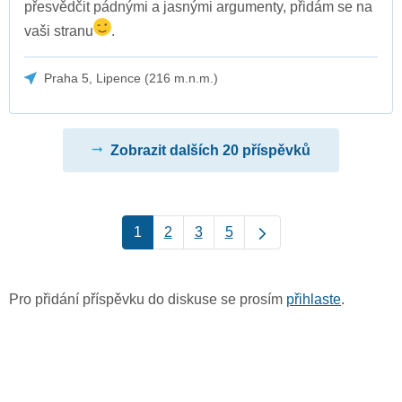
přesvědčit pádnými a jasnými argumenty, přidám se na
vaši stranu
.
Praha 5, Lipence (216 m.n.m.)
Zobrazit dalších 20 příspěvků
1
2
3
5
Pro přidání příspěvku do diskuse se prosím
přihlaste
.