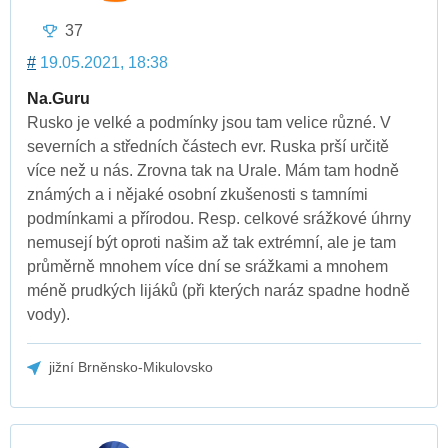
37
#
19.05.2021, 18:38
Na.Guru
Rusko je velké a podmínky jsou tam velice různé. V
severních a středních částech evr. Ruska prší určitě
více než u nás. Zrovna tak na Urale. Mám tam hodně
známých a i nějaké osobní zkušenosti s tamními
podmínkami a přírodou. Resp. celkové srážkové úhrny
nemusejí být oproti našim až tak extrémní, ale je tam
průměrně mnohem více dní se srážkami a mnohem
méně prudkých lijáků (při kterých naráz spadne hodně
vody).
jižní Brněnsko-Mikulovsko