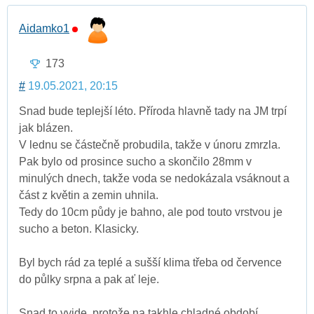
Aidamko1
173
#
19.05.2021, 20:15
Snad bude teplejší léto. Příroda hlavně tady na JM trpí
jak blázen.
V lednu se částečně probudila, takže v únoru zmrzla.
Pak bylo od prosince sucho a skončilo 28mm v
minulých dnech, takže voda se nedokázala vsáknout a
část z květin a zemin uhnila.
Tedy do 10cm půdy je bahno, ale pod touto vrstvou je
sucho a beton. Klasicky.
Byl bych rád za teplé a sušší klima třeba od července
do půlky srpna a pak ať leje.
Snad to vyjde, protože na takhle chladné období