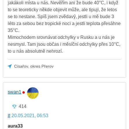
jakákoli místa u nás. Nevěřím ani že bude 40°C, i když
to se teoreticky někde objevit může, ale tipuji, že letos
se to nestane. Spíš jsem zvědavý, jestli u mě bude 3
léto za sebou bez tropické noci a jestli teplota přesáhne
35°C.
Mimochodem srovnávat odchylky v Rusku a u nás je
nesmysl. Tam jsou občas i měsíční odchylky přes 10°C,
to u nás absolutně nehrozí.
Císařov, okres Přerov
swan1
414
#
20.05.2021, 06:53
aura33