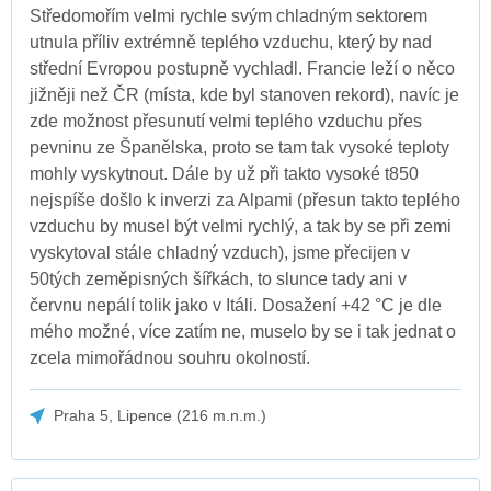
Středomořím velmi rychle svým chladným sektorem
utnula příliv extrémně teplého vzduchu, který by nad
střední Evropou postupně vychladl. Francie leží o něco
jižněji než ČR (místa, kde byl stanoven rekord), navíc je
zde možnost přesunutí velmi teplého vzduchu přes
pevninu ze Španělska, proto se tam tak vysoké teploty
mohly vyskytnout. Dále by už při takto vysoké t850
nejspíše došlo k inverzi za Alpami (přesun takto teplého
vzduchu by musel být velmi rychlý, a tak by se při zemi
vyskytoval stále chladný vzduch), jsme přecijen v
50tých zeměpisných šířkách, to slunce tady ani v
červnu nepálí tolik jako v Itáli. Dosažení +42 °C je dle
mého možné, více zatím ne, muselo by se i tak jednat o
zcela mimořádnou souhru okolností.
Praha 5, Lipence (216 m.n.m.)