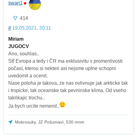
swan1
414
#
19.05.2021, 20:11
Miriam
JUGOCV
Ano, souhlas..
Stř Evropa a tedy i ČR ma exklusivitu v promenlivosti
počasí, kterou si nekteri asi nejsme uplne schopni
uvedomit a ocenit.
Nase poloha je takova, ze nas ovlivnuje jak arkticke tak
i tropicke, tak oceanske tak pevninske klima. Od vseho
takrikajic trochu..
Ja bych urcite nemenil..
Mokrosuky, JZ Pošumaví, 530 mnm