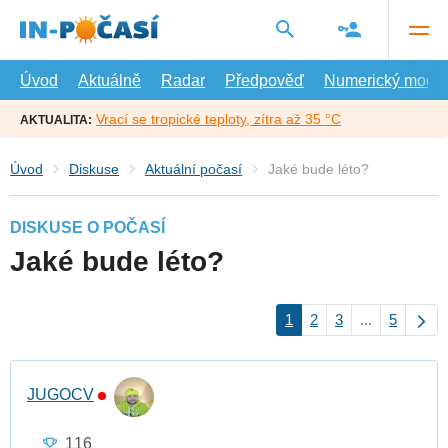
Přejít
na
hlavní
obsah
Úvod
Aktuálně
Radar
Předpověď
Numerický model
Vrací se tropické teploty, zítra až 35 °C
AKTUALITA:
Úvod
Diskuse
Aktuální počasí
Jaké bude léto?
DISKUSE O POČASÍ
Jaké bude léto?
1
2
3
...
5
JUGOCV
116