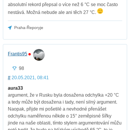
absolutní rekord přepsal o více než 6 °C se moc často
nestává. Možná nebude ale ani těch 27 °C.
Praha-Řeporyje
Frantis95
98
#
20.05.2021, 08:41
aura33
argument, že v Rusku byla dosažena odchylka +20 °C
a tedy může být dosažena i tady, není silný argument.
Naopak, přijde mi pošetilé a nevhodné přenášet
odchylku naměřenou někde o 15° zeměpisné šířky
jinde na naše oblasti, tímto stylem argumentování můžu
poté tvrdit, že bude na blízkém východě 65 °C, to je