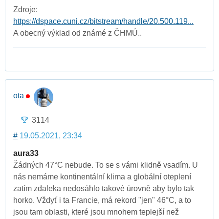
Zdroje:
https://dspace.cuni.cz/bitstream/handle/20.500.119...
A obecný výklad od známé z ČHMÚ..
ota
3114
#
19.05.2021, 23:34
aura33
Žádných 47°C nebude. To se s vámi klidně vsadím. U
nás nemáme kontinentální klima a globální oteplení
zatím zdaleka nedosáhlo takové úrovně aby bylo tak
horko. Vždyť i ta Francie, má rekord "jen" 46°C, a to
jsou tam oblasti, které jsou mnohem teplejší než