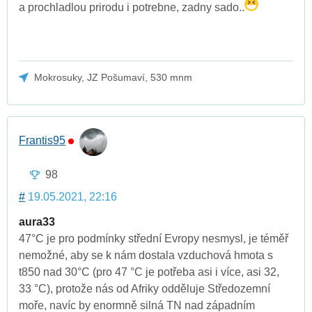
a prochladlou prirodu i potrebne, zadny sado..
Mokrosuky, JZ Pošumaví, 530 mnm
Frantis95
98
#
19.05.2021, 22:16
aura33
47°C je pro podmínky střední Evropy nesmysl, je téměř
nemožné, aby se k nám dostala vzduchová hmota s
t850 nad 30°C (pro 47 °C je potřeba asi i více, asi 32,
33 °C), protože nás od Afriky odděluje Středozemní
moře, navíc by enormně silná TN nad západním