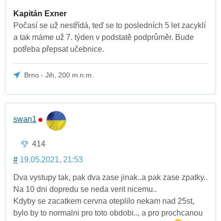
Kapitán Exner
Počasí se už nestřídá, teď se to posledních 5 let zacyklí
a tak máme už 7. týden v podstatě podprůměr. Bude
potřeba přepsat učebnice.
Brno - Jih, 200 m.n.m.
swan1
414
#
19.05.2021, 21:53
Dva vystupy tak, pak dva zase jinak..a pak zase zpatky..
Na 10 dni dopredu se neda verit nicemu..
Kdyby se zacatkem cervna oteplilo nekam nad 25st,
bylo by to normalni pro toto obdobi.., a pro prochcanou