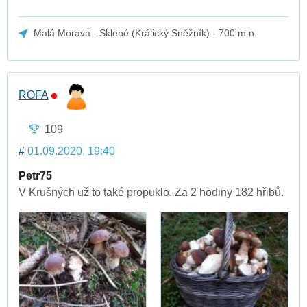
Malá Morava - Sklené (Králický Sněžník) - 700 m.n.
ROFA
109
#
01.09.2020, 19:40
Petr75
V Krušných už to také propuklo. Za 2 hodiny 182 hřibů.