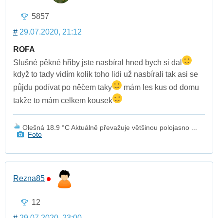
5857
#
29.07.2020, 21:12
ROFA
Slušné pěkné hřiby jste nasbíral hned bych si dal
když to tady vidím kolik toho lidi už nasbírali tak asi se
půjdu podívat po něčem taky
mám les kus od domu
takže to mám celkem kousek
Olešná 18.9 °C Aktuálně převažuje většinou polojasno ...
Foto
Rezna85
12
#
29.07.2020, 23:00