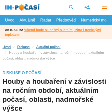
Přejít
na
hlavní
obsah
Úvod
Aktuálně
Radar
Předpověď
Numerický model
Víkend bude slunečný s letními, zítra i tropickými
AKTUALITA:
teplotami
Úvod
Diskuse
Aktuální počasí
Houby a houbaření v závislosti na ročním období, aktuálním
počasí, oblasti, nadmořské výšce
DISKUSE O POČASÍ
Houby a houbaření v závislosti
na ročním období, aktuálním
počasí, oblasti, nadmořské
výšce