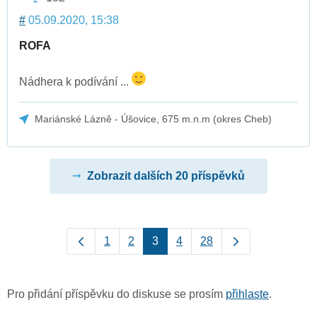
#
05.09.2020, 15:38
ROFA
Nádhera k podívání ...
Mariánské Lázně - Úšovice, 675 m.n.m (okres Cheb)
Zobrazit dalších 20 příspěvků
1
2
3
4
28
Pro přidání příspěvku do diskuse se prosím
přihlaste
.