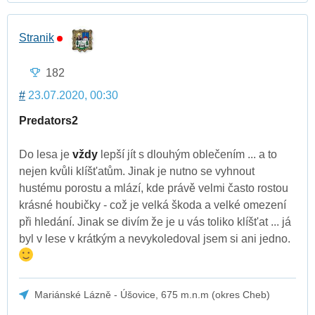
Stranik
182
#
23.07.2020, 00:30
Predators2
Do lesa je
vždy
lepší jít s dlouhým oblečením ... a to
nejen kvůli klíšt'atům. Jinak je nutno se vyhnout
hustému porostu a mlází, kde právě velmi často rostou
krásné houbičky - což je velká škoda a velké omezení
při hledání. Jinak se divím že je u vás toliko klíšt'at ... já
byl v lese v krátkým a nevykoledoval jsem si ani jedno.
Mariánské Lázně - Úšovice, 675 m.n.m (okres Cheb)