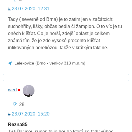
#
23.07.2020, 12:31
Tady ( severně od Brna) je to zatím jen v začátcích:
suchohřiby, lišky, občas bedla či žampion. O to víc je tu
oněch klíšťat. Co je horší, zdejší oblast je celkem
známá tím, že je zde vysoké procento klíšťat
infikovaných boreliózou, takže v krátkým fakt ne.
Lelekovice (Brno - venkov 313 m.n.m)
wert
28
#
23.07.2020, 15:20
Rezna85
Ty lišky jsou super, to je houba která se tady vůbec