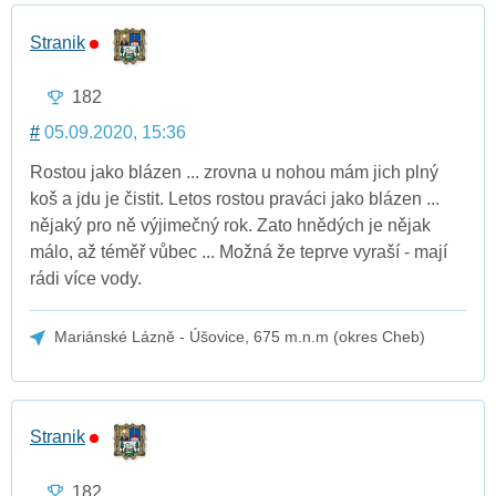
Stranik
182
#
05.09.2020, 15:36
Rostou jako blázen ... zrovna u nohou mám jich plný
koš a jdu je čistit. Letos rostou praváci jako blázen ...
nějaký pro ně výjimečný rok. Zato hnědých je nějak
málo, až téměř vůbec ... Možná že teprve vyraší - mají
rádi více vody.
Mariánské Lázně - Úšovice, 675 m.n.m (okres Cheb)
Stranik
182