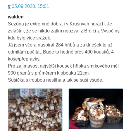
#
05.09.2020, 15:01
walden
Sezóna je extrémně dobrá i v Krušných horách. Je
zvláštní, že se nikdo zatím neozval z Brd či z Vysočiny,
kde bylo více srážek.
Já jsem včera nasbíral 284 hřibů a za dnešek to už
odmítám počítat. Bude to hodně přes 400 kousků. 4
koše/přepravky.
Pro zajímavost největší kousek hříbka smrkového měl
900 gramů s průměrem klobouku 21cm.
Sušička s troubou nestíhá a tak se suši všude.