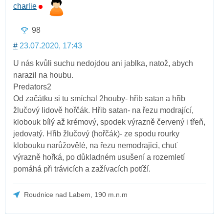
charlie
98
#
23.07.2020, 17:43
U nás kvůli suchu nedojdou ani jablka, natož, abych
narazil na houbu.
Predators2
Od začátku si tu smíchal 2houby- hřib satan a hřib
žlučový lidově hořčák. Hřib satan- na řezu modrající,
klobouk bílý až krémový, spodek výrazně červený i třeň,
jedovatý. Hřib žlučový (hořčák)- ze spodu rourky
klobouku narůžovělé, na řezu nemodrajici, chuť
výrazně hořká, po důkladném usušení a rozemletí
pomáhá při trávicích a zažívacích potíží.
Roudnice nad Labem, 190 m.n.m