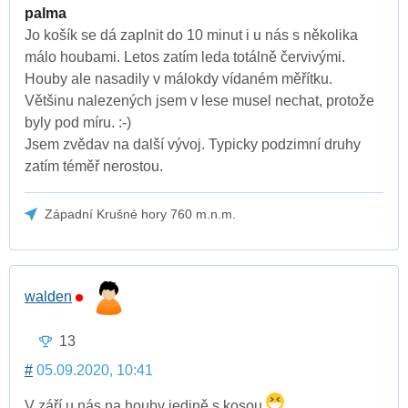
palma
Jo košík se dá zaplnit do 10 minut i u nás s několika
málo houbami. Letos zatím leda totálně červivými.
Houby ale nasadily v málokdy vídaném měřítku.
Většinu nalezených jsem v lese musel nechat, protože
byly pod míru. :-)
Jsem zvědav na další vývoj. Typicky podzimní druhy
zatím téměř nerostou.
Západní Krušné hory 760 m.n.m.
walden
13
#
05.09.2020, 10:41
V září u nás na houby jedině s kosou