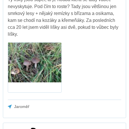
nevyskytuje. Pod čím to roste? Tady jsou většinou jen
smrkový lesy + nějaký remízky s břízama a osikama,
kam se chodí na kozáky a křemeňáky. Za posledních
cca 20 let jsem viděl lišky asi dvě, pokud to vůbec byly
lišky.
Jaroměř