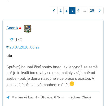
1
2
3
4
...
28
Stranik
182
#
23.07.2020, 00:27
ota
Správný houbař čistí houby hned jak je vyndá ze země
... A je to kvůli tomu, aby se nezamatlaly vzájemně od
ssebe - pak je doma násobně více práce s očistou. V
lese ta fofr očista trvá mnohem méně.
Mariánské Lázně - Úšovice, 675 m.n.m (okres Cheb)