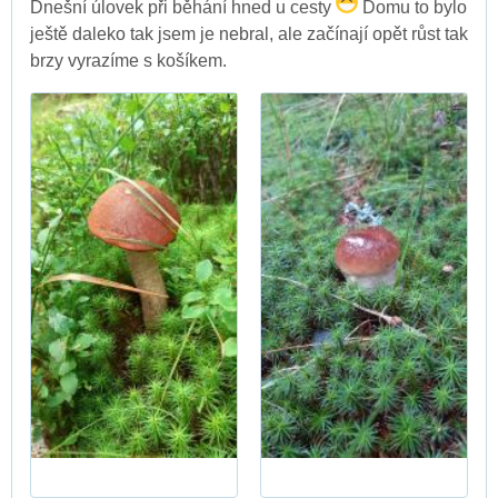
Dnešní úlovek při běhání hned u cesty
Domu to bylo
ještě daleko tak jsem je nebral, ale začínají opět růst tak
brzy vyrazíme s košíkem.