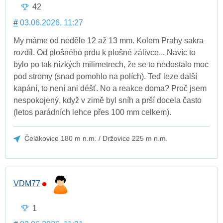
42
#
03.06.2026, 11:27
My máme od neděle 12 až 13 mm. Kolem Prahy sakra
rozdíl. Od plošného prdu k plošné zálivce... Navíc to
bylo po tak nízkých milimetrech, že se to nedostalo moc
pod stromy (snad pomohlo na polích). Teď leze další
kapání, to není ani déšť. No a reakce doma? Proč jsem
nespokojený, když v zimě byl sníh a prší docela často
(letos parádních lehce přes 100 mm celkem).
Čelákovice 180 m n.m. / Držovice 225 m n.m.
VDM77
1