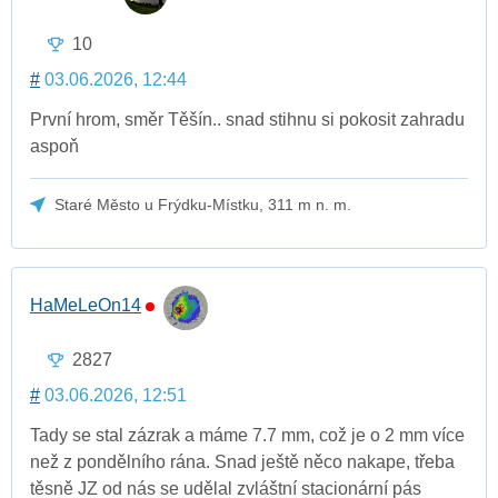
10
#
03.06.2026, 12:44
První hrom, směr Těšín.. snad stihnu si pokosit zahradu
aspoň
Staré Město u Frýdku-Místku, 311 m n. m.
HaMeLeOn14
2827
#
03.06.2026, 12:51
Tady se stal zázrak a máme 7.7 mm, což je o 2 mm více
než z pondělního rána. Snad ještě něco nakape, třeba
těsně JZ od nás se udělal zvláštní stacionární pás