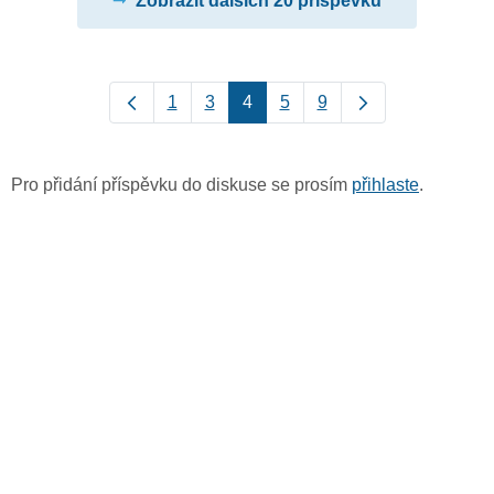
Zobrazit dalších 20 příspěvků
1
3
4
5
9
Pro přidání příspěvku do diskuse se prosím
přihlaste
.