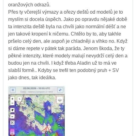
oranžových odrazů.
Přes ty včerejší výmazy a ořezy deštů od modelů je to
myslím si docela úspěch. Jako po opravdu nějaké době
ta intenzita deště byla na chvíli jako normální déšť a ne
jen takové kropení k ničemu. Chtělo by to, aby takhle
pršelo celý den, ale aspoň je chladněji a vlhko no. Když
si dáme repete v pátek tak paráda. Jenom škoda, že ty
pěkné intenzity, které modely malují nevydrží celý den a
budou jen na chvíli. I když třeba Aladin už to má ve
slabší formě.. Kdyby se trefil ten podobný pruh + SV
jako dnes, tak ideálka.