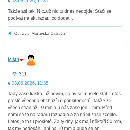
#
03.06.2026, 11:31
Takže asi tak. Nic..už nic tu dnes nedojde. Stačí se
podívat na akt radar.. co dodat...
Ostrava- Moravská Ostrava
Milan
311
#
03.06.2026, 11:35
Tady zase fiasko, už nevím, co by se muselo stát. Letos
prostě všechno obchází i o pár kilometrů. Takže ze
všech stran až 10 mm a u nás zase jen 1 mm. Před
námi se to na radaru rozpadlo a za námi zase zcelilo.
Letos je to tu prokleté. Za ty dny, jak mají někteří 50 mm,
tak my nedosáhli ani na 10 mm a půda se ani