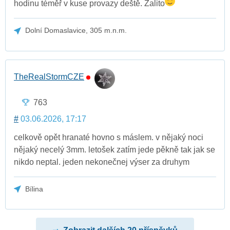
hodinu téměř v kuse provazy deště. Zalito
Dolní Domaslavice, 305 m.n.m.
TheRealStormCZE
763
#
03.06.2026, 17:17
celkově opět hranaté hovno s máslem. v nějaký noci
nějaký necelý 3mm. letošek zatím jede pěkně tak jak se
nikdo neptal. jeden nekonečnej výser za druhym
Bílina