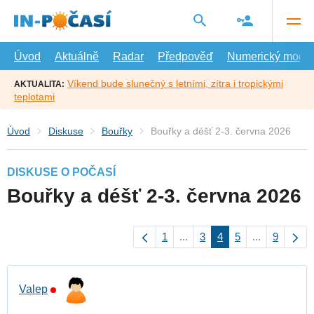
Přejít
na
hlavní
obsah
Úvod
Aktuálně
Radar
Předpověď
Numerický model
Víkend bude slunečný s letními, zítra i tropickými
AKTUALITA:
teplotami
Úvod
Diskuse
Bouřky
Bouřky a déšť 2-3. června 2026
DISKUSE O POČASÍ
Bouřky a déšť 2-3. června 2026
1
...
3
4
5
...
9
Valep