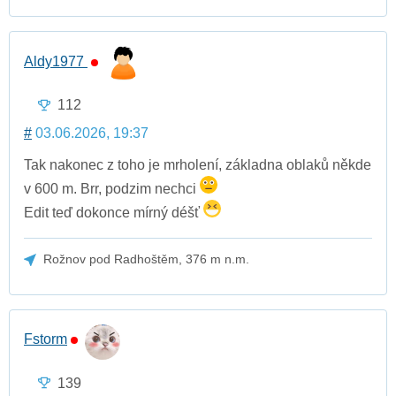
Aldy1977
112
#
03.06.2026, 19:37
Tak nakonec z toho je mrholení, základna oblaků někde
v 600 m. Brr, podzim nechci
Edit teď dokonce mírný déšť
Rožnov pod Radhoštěm, 376 m n.m.
Fstorm
139