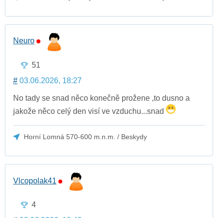
Neuro
51
#
03.06.2026, 18:27
No tady se snad něco konečně prožene ,to dusno a
jakože něco celý den visí ve vzduchu...snad
Horní Lomná 570-600 m.n.m. / Beskydy
Vlcopolak41
4