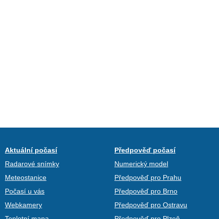
Aktuální počasí
Předpověď počasí
Radarové snímky
Numerický model
Meteostanice
Předpověď pro Prahu
Počasí u vás
Předpověď pro Brno
Webkamery
Předpověď pro Ostravu
Teplotní mapa
Předpověď pro Plzeň