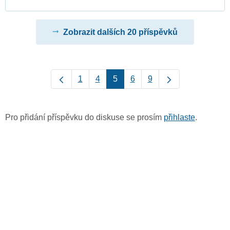
Zobrazit dalších 20 příspěvků
1
4
5
6
9
Pro přidání příspěvku do diskuse se prosím
přihlaste
.