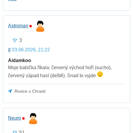
Astroman
3
#
03.06.2026, 21:22
Aidamkoo
Moje babička říkala: červený východ hoří (sucho),
červený západ hasí (deště). Snad to vyjde
Rosice u Chrasti
Neuro
51