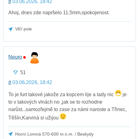
#
03.06.2026, 18:42
Ahoj, dnes zde napršelo 11,5mm,spokojenost.
Vlčí pole
Neuro
51
#
03.06.2026, 18:42
To je furt takové jakože za kopcem lije a tady nic
je
to v takových vlnách no ,jak se to rozhodne
narůst...samozřejmě to zase za námi naroste a Třinec,
Těšín,Karviná si užijou
Horní Lomná 570-600 m.n.m. / Beskydy