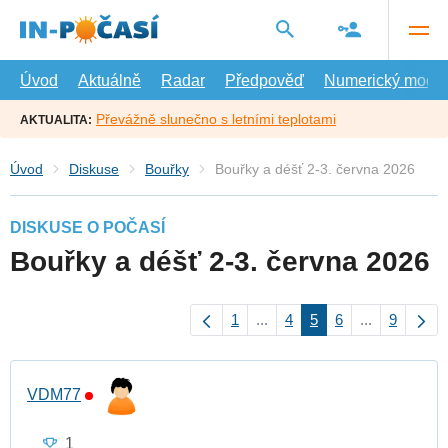
Přejít
na
hlavní
obsah
Úvod
Aktuálně
Radar
Předpověď
Numerický model
Převážně slunečno s letními teplotami
AKTUALITA:
Úvod
Diskuse
Bouřky
Bouřky a déšť 2-3. června 2026
DISKUSE O POČASÍ
Bouřky a déšť 2-3. června 2026
1
...
4
5
6
...
9
VDM77
1